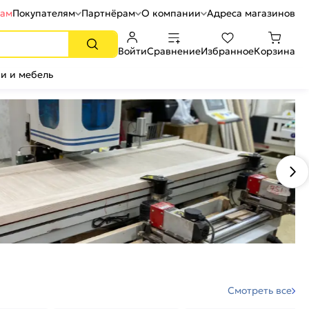
рам
Покупателям
Партнёрам
О компании
Адреса магазинов
Войти
Сравнение
Избранное
Корзина
и и мебель
Смотреть все