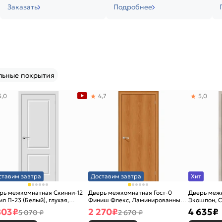
Заказать
Подробнее
льные покрытия
5,0
4,7
5,0
ставим завтра
Доставим завтра
Хит
рь межкомнатная Скинни-12
Дверь межкомнатная Гост-0
Дверь меж
ил П-23 (Белый), глухая,
Финиш Флекс, Ламинированные
Экошпон, C
новая
Л-12 (МиланОрех), глухая,
остекленна
803
₽
2 270
₽
4 635
₽
5 070 ₽
2 670 ₽
каркасно-щитовая