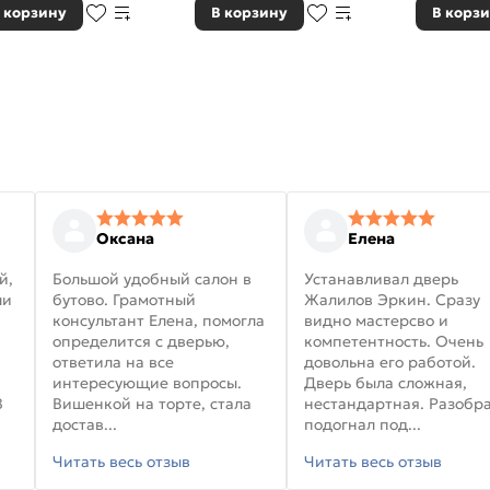
 корзину
В корзину
В корз
Оксана
Елена
й,
Большой удобный салон в
Устанавливал дверь
ли
бутово. Грамотный
Жалилов Эркин. Сразу
консультант Елена, помогла
видно мастерсво и
определится с дверью,
компетентность. Очень
ответила на все
довольна его работой.
интересующие вопросы.
Дверь была сложная,
В
Вишенкой на торте, стала
нестандартная. Разобра
достав...
подогнал под...
Читать весь отзыв
Читать весь отзыв