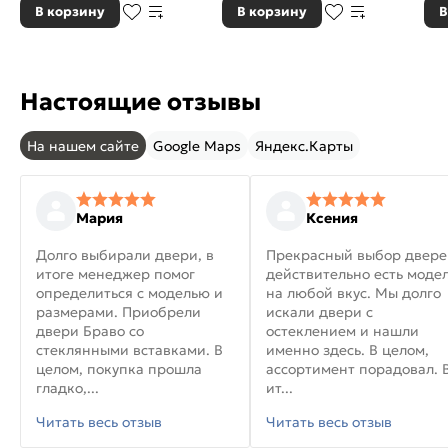
В корзину
В корзину
В
Настоящие отзывы
На нашем сайте
Google Maps
Яндекс.Карты
Мария
Ксения
Долго выбирали двери, в
Прекрасный выбор двере
итоге менеджер помог
действительно есть моде
определиться с моделью и
на любой вкус. Мы долго
размерами. Приобрели
искали двери с
двери Браво со
остеклением и нашли
стеклянными вставками. В
именно здесь. В целом,
целом, покупка прошла
ассортимент порадовал. 
гладко,...
ит...
Читать весь отзыв
Читать весь отзыв