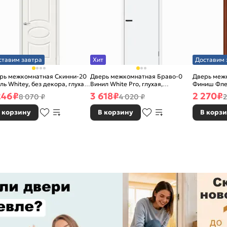
ставим завтра
Хит
Доставим 
рь межкомнатная Скинни-20
Дверь межкомнатная Браво-0
Дверь межк
ль Whitey, без декора, глухая,
Винил White Pro, глухая,
Финиш Фле
 стекла, без кромки, скиновая
каркасно-щитовая
Л-11 (ИталО
246
₽
3 618
₽
2 270
₽
8 070 ₽
4 020 ₽
2
каркасно-
 корзину
В корзину
В корз