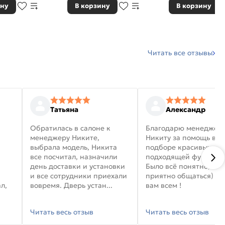
ину
В корзину
В корзину
Читать все отзывы
Татьяна
Александр
Обратилась в салоне к
Благодарю менеджер
менеджеру Никите,
Никиту за помощь в
выбрала модель, Никита
подборе красивых дв
все посчитал, назначили
подходящей фурниту
день доставки и установки
Было всё понятно, и
и все сотрудники приехали
приятно общаться) уд
л,
вовремя. Дверь устан...
вам всем !
Читать весь отзыв
Читать весь отзыв