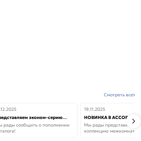
Смотреть все
.12.2025
19.11.2025
редставляем эконом-серию
НОВИНКА В АССОРТИМЕ
ерей от бренда Portika, где цена
ДВЕРИ GLOSSMAT —
ы рады сообщить о пополнении
Мы рады представить но
 значит «просто»
НЕОКЛАССИКА И УЮТ 
талога!
коллекцию межкомнатны
ДОМЕ
GlossMat (Полипропилен)