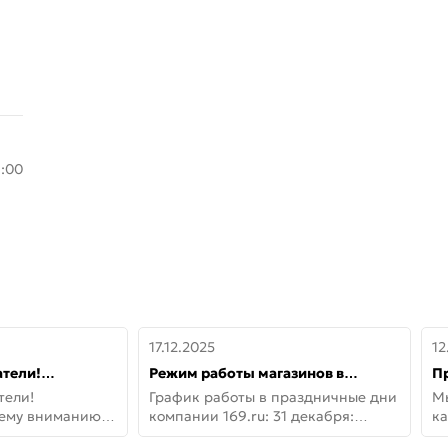
8:00
17.12.2025
12
тели!
Режим работы магазинов в
П
шему вниманию
праздничные дни с 31 декабря по
дв
тели!
График работы в праздничные дни
М
lo!
11 января
не
шему вниманию
компании 169.ru: 31 декабря:
ка
lo! Новая
Заказы, самовывоз и доставки —