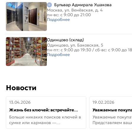
Бульвар Адмирала Ушакова
Москва, ул. Венёвская, д. 4
пн-вс: с 9:00 до 21:00
Подробнее
Одинцово (склад)
Одинцово, ул. Баковская, 5
пн-пт: с 9:00 до 19:30
/
сб-вс: с 9:00 до 1
Подробнее
Новости
13.04.2026
19.02.2026
Жизнь без ключей: встречайте
Уважаемые покупа
новую дверь СИТИ ИНТЕГРА
Представляем ва
Больше никаких поисков ключей в
Уважаемые покупа
АйКью!
новинки от Armadil
сумке или карманов —
Представляем ва
представляем СИТИ ИНТЕГРА
новинки от Armadil