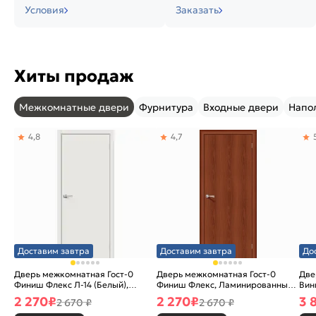
Условия
Заказать
Хиты продаж
Межкомнатные двери
Фурнитура
Входные двери
Напо
4,8
4,7
Доставим завтра
Доставим завтра
До
Дверь межкомнатная Гост-0
Дверь межкомнатная Гост-0
Две
Финиш Флекс Л-14 (Белый),
Финиш Флекс, Ламинированные
Вин
глухая, каркасно-щитовая
Л-11 (ИталОрех), глухая,
ски
2 270
₽
2 270
₽
3 
2 670 ₽
2 670 ₽
каркасно-щитовая