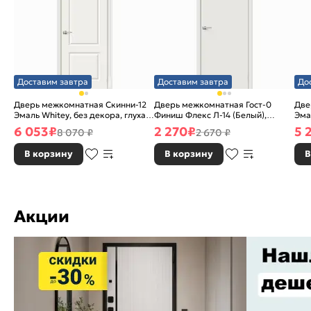
Доставим завтра
Доставим завтра
До
Дверь межкомнатная Скинни-12
Дверь межкомнатная Гост-0
Две
Эмаль Whitey, без декора, глухая,
Финиш Флекс Л-14 (Белый),
Эма
без стекла, без кромки, скиновая
глухая, каркасно-щитовая
без
6 053
₽
2 270
₽
5 
8 070 ₽
2 670 ₽
В корзину
В корзину
В
Акции