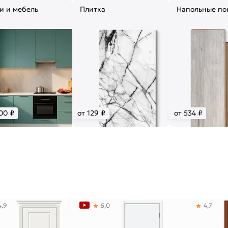
и и мебель
Плитка
Напольные по
00 ₽
от 129 ₽
от 534 ₽
4,9
5,0
4,7