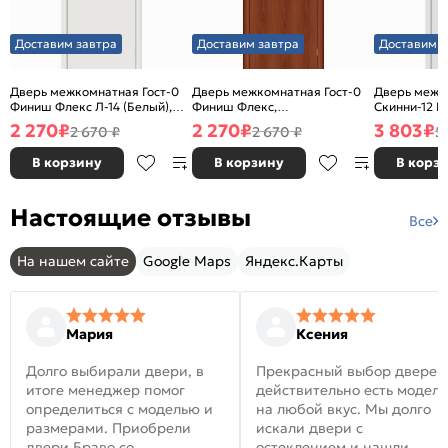
Доставим завтра
Доставим завтра
Доставим з
Дверь межкомнатная Гост-0
Дверь межкомнатная Гост-0
Дверь межк
Финиш Флекс Л-14 (Белый),
Финиш Флекс,
Скинни-12 В
глухая, каркасно-щитовая
Ламинированные Л-11
глухая, ски
2 270
₽
2 270
₽
3 803
₽
2 670 ₽
2 670 ₽
5
(ИталОрех), глухая, каркасно-
щитовая
В корзину
В корзину
В корз
Настоящие отзывы
Все
На нашем сайте
Google Maps
Яндекс.Карты
Мария
Ксения
Долго выбирали двери, в
Прекрасный выбор дверей
итоге менеджер помог
действительно есть модел
определиться с моделью и
на любой вкус. Мы долго
размерами. Приобрели
искали двери с
двери Браво со
остеклением и нашли