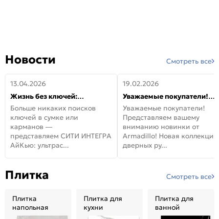
Новости
Смотреть все
13.04.2026
19.02.2026
Жизнь без ключей:
Уважаемые покупатели!
встречайте новую дверь
Представляем вашему
Больше никаких поисков
Уважаемые покупатели!
СИТИ ИНТЕГРА АйКью!
вниманию новинки от
ключей в сумке или
Представляем вашему
Armadillo!
карманов —
вниманию новинки от
представляем СИТИ ИНТЕГРА
Armadillo! Новая коллекция
АйКью: ультрас...
дверных ру...
Плитка
Смотреть все
Плитка
Плитка для
Плитка для
напольная
кухни
ванной