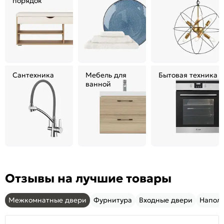
порядок
Сантехника
Мебель для
Бытовая техника
ванной
Отзывы на лучшие товары
Межкомнатные двери
Фурнитура
Входные двери
Напол