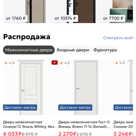
от 1760 ₽
от 10374 ₽
от 7700 ₽
Распродажа
Смотреть все
Межкомнатные двери
Входные двери
Фурнитура
4,9
4,8
4,9
Доставим завтра
Доставим завтра
Доставим з
Дверь межкомнатная
Дверь межкомнатная Гост-0
Дверь межк
Скинни-12 Эмаль Whitey, без
Финиш Флекс Л-14 (Белый),
Скинни-20 Э
декора, глухая, без стекла,
глухая, каркасно-щитовая
декора, глух
6 053
₽
2 270
₽
5 246
₽
8 070 ₽
2 670 ₽
8
без кромки, скиновая
без кромки,