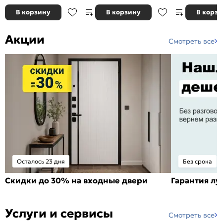
В корзину
В корзину
В корз
Акции
Смотреть все
Осталось 23 дня
Без срока
Скидки до 30% на входные двери
Гарантия л
Услуги и сервисы
Смотреть все