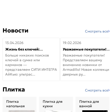
Новости
Смотреть все
13.04.2026
19.02.2026
Жизнь без ключей:
Уважаемые покупатели!
встречайте новую дверь
Представляем вашему
Больше никаких поисков
Уважаемые покупатели!
СИТИ ИНТЕГРА АйКью!
вниманию новинки от
ключей в сумке или
Представляем вашему
Armadillo!
карманов —
вниманию новинки от
представляем СИТИ ИНТЕГРА
Armadillo! Новая коллекция
АйКью: ультрас...
дверных ру...
Плитка
Смотреть все
Плитка
Плитка для
Плитка для
напольная
кухни
ванной