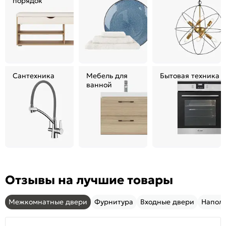
порядок
Сантехника
Мебель для
Бытовая техника
ванной
Отзывы на лучшие товары
Межкомнатные двери
Фурнитура
Входные двери
Напол