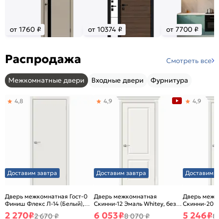
от 1760 ₽
от 10374 ₽
от 7700 ₽
Распродажа
Смотреть все
Межкомнатные двери
Входные двери
Фурнитура
4,8
4,9
4,9
Доставим завтра
Доставим завтра
Доставим з
Дверь межкомнатная Гост-0
Дверь межкомнатная
Дверь межк
Финиш Флекс Л-14 (Белый),
Скинни-12 Эмаль Whitey, без
Скинни-20 Э
глухая, каркасно-щитовая
декора, глухая, без стекла,
декора, глух
2 270
₽
6 053
₽
5 246
₽
2 670 ₽
8 070 ₽
8
без кромки, скиновая
без кромки,