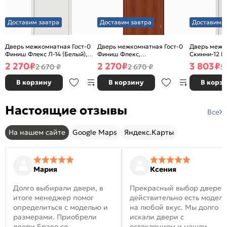
Доставим завтра
Доставим завтра
Доставим з
Дверь межкомнатная Гост-0
Дверь межкомнатная Гост-0
Дверь межк
Финиш Флекс Л-14 (Белый),
Финиш Флекс,
Скинни-12 В
глухая, каркасно-щитовая
Ламинированные Л-11
глухая, ски
2 270
₽
2 270
₽
3 803
₽
2 670 ₽
2 670 ₽
5
(ИталОрех), глухая, каркасно-
щитовая
В корзину
В корзину
В корз
Настоящие отзывы
Все
На нашем сайте
Google Maps
Яндекс.Карты
Мария
Ксения
Долго выбирали двери, в
Прекрасный выбор дверей
итоге менеджер помог
действительно есть модел
определиться с моделью и
на любой вкус. Мы долго
размерами. Приобрели
искали двери с
двери Браво со
остеклением и нашли