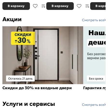
В корзину
В корзину
В корз
Акции
Смотреть все
Осталось 21 день
Без срока
Скидки до 30% на входные двери
Гарантия л
Услуги и сервисы
Смотреть все