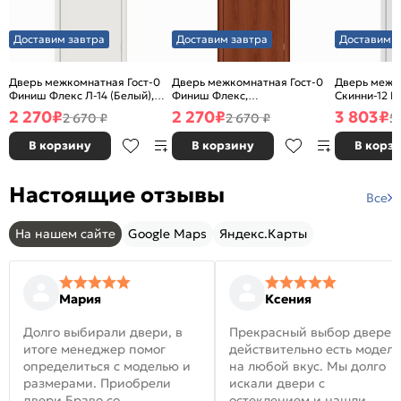
Доставим завтра
Доставим завтра
Доставим з
Дверь межкомнатная Гост-0
Дверь межкомнатная Гост-0
Дверь межк
Финиш Флекс Л-14 (Белый),
Финиш Флекс,
Скинни-12 В
глухая, каркасно-щитовая
Ламинированные Л-11
глухая, ски
2 270
₽
2 270
₽
3 803
₽
2 670 ₽
2 670 ₽
5
(ИталОрех), глухая, каркасно-
щитовая
В корзину
В корзину
В корз
Настоящие отзывы
Все
На нашем сайте
Google Maps
Яндекс.Карты
Мария
Ксения
Долго выбирали двери, в
Прекрасный выбор дверей
итоге менеджер помог
действительно есть модел
определиться с моделью и
на любой вкус. Мы долго
размерами. Приобрели
искали двери с
двери Браво со
остеклением и нашли