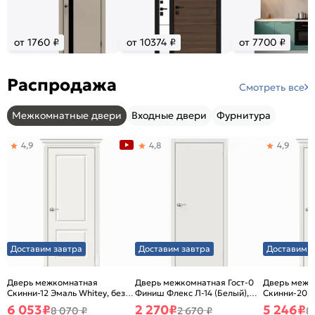
от 1760 ₽
от 10374 ₽
от 7700 ₽
Распродажа
Смотреть все
Межкомнатные двери
Входные двери
Фурнитура
4,9
4,8
4,9
Доставим завтра
Доставим завтра
Доставим з
Дверь межкомнатная
Дверь межкомнатная Гост-0
Дверь межк
Скинни-12 Эмаль Whitey, без
Финиш Флекс Л-14 (Белый),
Скинни-20 Э
декора, глухая, без стекла,
глухая, каркасно-щитовая
декора, глух
6 053
₽
2 270
₽
5 246
₽
8 070 ₽
2 670 ₽
8
без кромки, скиновая
без кромки,