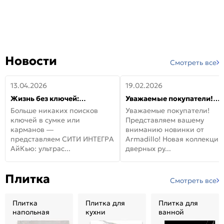
Новости
Смотреть все
13.04.2026
19.02.2026
Жизнь без ключей:
Уважаемые покупатели!
встречайте новую дверь
Представляем вашему
Больше никаких поисков
Уважаемые покупатели!
СИТИ ИНТЕГРА АйКью!
вниманию новинки от
ключей в сумке или
Представляем вашему
Armadillo!
карманов —
вниманию новинки от
представляем СИТИ ИНТЕГРА
Armadillo! Новая коллекция
АйКью: ультрас...
дверных ру...
Плитка
Смотреть все
Плитка
Плитка для
Плитка для
напольная
кухни
ванной