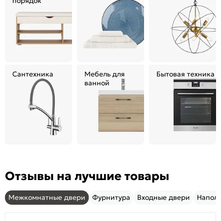
порядок
Сантехника
Мебель для
Бытовая техника
ванной
Отзывы на лучшие товары
Межкомнатные двери
Фурнитура
Входные двери
Напол