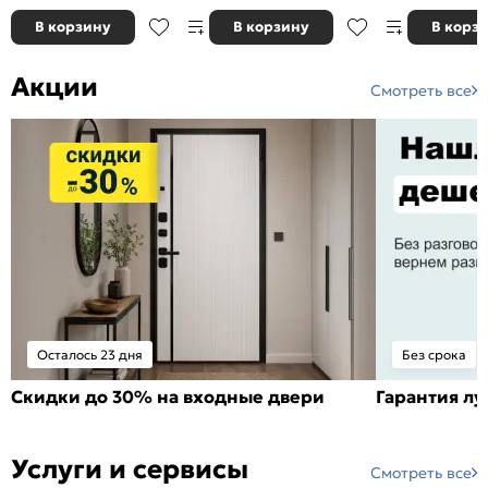
В корзину
В корзину
В корз
Акции
Смотреть все
Осталось 23 дня
Без срока
Скидки до 30% на входные двери
Гарантия л
Услуги и сервисы
Смотреть все