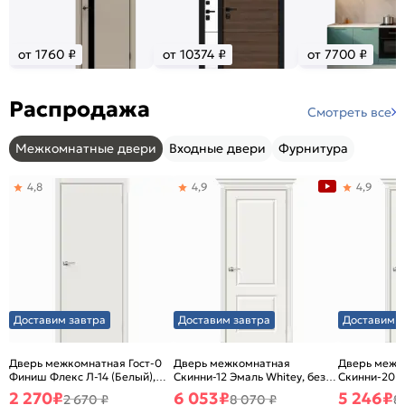
от 1760 ₽
от 10374 ₽
от 7700 ₽
Распродажа
Смотреть все
Межкомнатные двери
Входные двери
Фурнитура
4,8
4,9
4,9
Доставим завтра
Доставим завтра
Доставим з
Дверь межкомнатная Гост-0
Дверь межкомнатная
Дверь межк
Финиш Флекс Л-14 (Белый),
Скинни-12 Эмаль Whitey, без
Скинни-20 Э
глухая, каркасно-щитовая
декора, глухая, без стекла,
декора, глух
2 270
₽
6 053
₽
5 246
₽
2 670 ₽
8 070 ₽
8
без кромки, скиновая
без кромки,