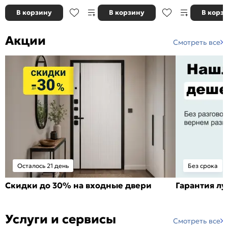
В корзину
В корзину
В корз
Акции
Смотреть все
Осталось 21 день
Без срока
Скидки до 30% на входные двери
Гарантия л
Услуги и сервисы
Смотреть все