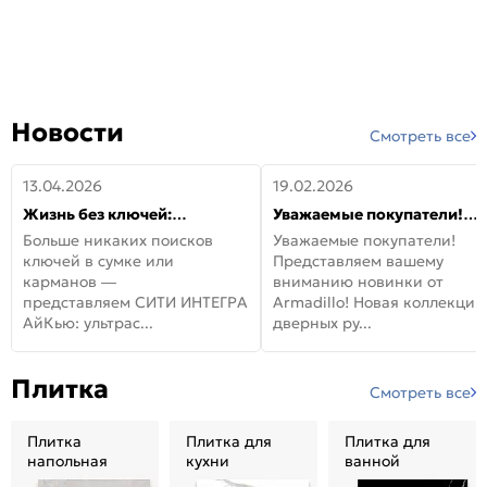
Новости
Смотреть все
13.04.2026
19.02.2026
Жизнь без ключей:
Уважаемые покупатели!
встречайте новую дверь
Представляем вашему
Больше никаких поисков
Уважаемые покупатели!
СИТИ ИНТЕГРА АйКью!
вниманию новинки от
ключей в сумке или
Представляем вашему
Armadillo!
карманов —
вниманию новинки от
представляем СИТИ ИНТЕГРА
Armadillo! Новая коллекция
АйКью: ультрас...
дверных ру...
Плитка
Смотреть все
Плитка
Плитка для
Плитка для
напольная
кухни
ванной