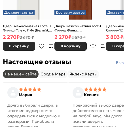
Доставим завтра
Доставим завтра
Доставим з
Дверь межкомнатная Гост-0
Дверь межкомнатная Гост-0
Дверь межк
Финиш Флекс Л-14 (Белый),
Финиш Флекс,
Скинни-12 В
глухая, каркасно-щитовая
Ламинированные Л-11
глухая, ски
2 270
₽
2 270
₽
3 803
₽
2 670 ₽
2 670 ₽
5
(ИталОрех), глухая, каркасно-
щитовая
В корзину
В корзину
В корз
Настоящие отзывы
Все
На нашем сайте
Google Maps
Яндекс.Карты
Мария
Ксения
Долго выбирали двери, в
Прекрасный выбор дверей
итоге менеджер помог
действительно есть модел
определиться с моделью и
на любой вкус. Мы долго
размерами. Приобрели
искали двери с
двери Браво со
остеклением и нашли