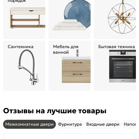
порядок
Сантехника
Мебель для
Бытовая техника
ванной
Отзывы на лучшие товары
Межкомнатные двери
Фурнитура
Входные двери
Напол