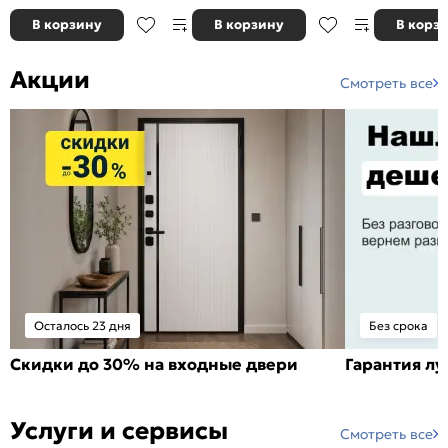
В корзину
В корзину
В корз
Акции
Смотреть все
Осталось 23 дня
Без срока
Скидки до 30% на входные двери
Гарантия л
Услуги и сервисы
Смотреть все