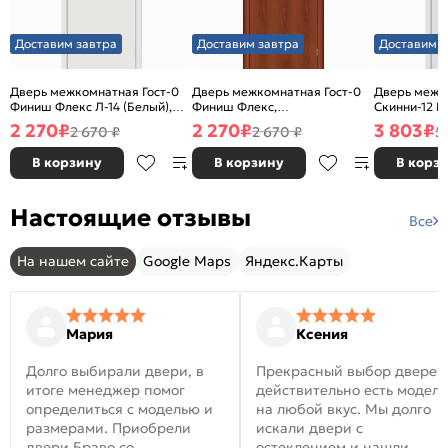
Доставим завтра
Доставим завтра
Доставим з
Дверь межкомнатная Гост-0
Дверь межкомнатная Гост-0
Дверь межк
Финиш Флекс Л-14 (Белый),
Финиш Флекс,
Скинни-12 В
глухая, каркасно-щитовая
Ламинированные Л-11
глухая, ски
2 270
₽
2 270
₽
3 803
₽
2 670 ₽
2 670 ₽
5
(ИталОрех), глухая, каркасно-
щитовая
В корзину
В корзину
В корз
Настоящие отзывы
Все
На нашем сайте
Google Maps
Яндекс.Карты
Мария
Ксения
Долго выбирали двери, в
Прекрасный выбор дверей
итоге менеджер помог
действительно есть модел
определиться с моделью и
на любой вкус. Мы долго
размерами. Приобрели
искали двери с
двери Браво со
остеклением и нашли