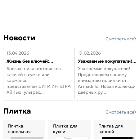
Новости
Смотреть все
13.04.2026
19.02.2026
Жизнь без ключей:
Уважаемые покупатели!
встречайте новую дверь
Представляем вашему
Больше никаких поисков
Уважаемые покупатели!
СИТИ ИНТЕГРА АйКью!
вниманию новинки от
ключей в сумке или
Представляем вашему
Armadillo!
карманов —
вниманию новинки от
представляем СИТИ ИНТЕГРА
Armadillo! Новая коллекция
АйКью: ультрас...
дверных ру...
Плитка
Смотреть все
Плитка
Плитка для
Плитка для
напольная
кухни
ванной