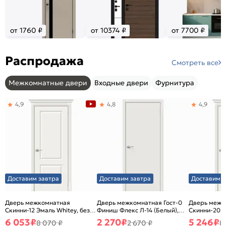
от 1760 ₽
от 10374 ₽
от 7700 ₽
Распродажа
Смотреть все
Межкомнатные двери
Входные двери
Фурнитура
4,9
4,8
4,9
Доставим завтра
Доставим завтра
Доставим з
Дверь межкомнатная
Дверь межкомнатная Гост-0
Дверь межк
Скинни-12 Эмаль Whitey, без
Финиш Флекс Л-14 (Белый),
Скинни-20 Э
декора, глухая, без стекла,
глухая, каркасно-щитовая
декора, глух
6 053
₽
2 270
₽
5 246
₽
8 070 ₽
2 670 ₽
8
без кромки, скиновая
без кромки,