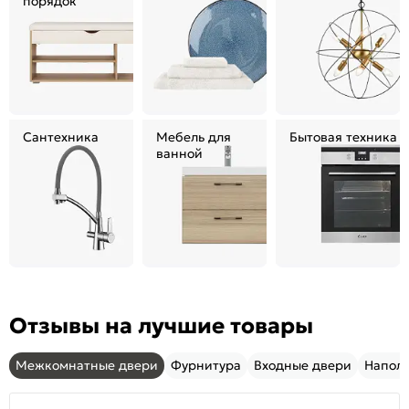
порядок
Сантехника
Мебель для
Бытовая техника
ванной
Отзывы на лучшие товары
Межкомнатные двери
Фурнитура
Входные двери
Напол