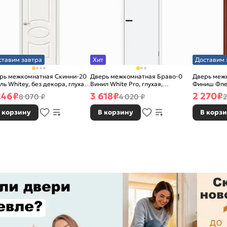
ставим завтра
Хит
Доставим 
рь межкомнатная Скинни-20
Дверь межкомнатная Браво-0
Дверь межк
ль Whitey, без декора, глухая,
Винил White Pro, глухая,
Финиш Фле
 стекла, без кромки, скиновая
каркасно-щитовая
Л-11 (ИталО
246
₽
3 618
₽
2 270
₽
8 070 ₽
4 020 ₽
2
каркасно-
 корзину
В корзину
В корз