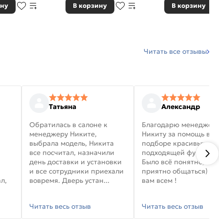
ину
В корзину
В корзину
Читать все отзывы
Татьяна
Александр
Обратилась в салоне к
Благодарю менеджер
менеджеру Никите,
Никиту за помощь в
выбрала модель, Никита
подборе красивых дв
все посчитал, назначили
подходящей фурниту
день доставки и установки
Было всё понятно, и
и все сотрудники приехали
приятно общаться) уд
л,
вовремя. Дверь устан...
вам всем !
Читать весь отзыв
Читать весь отзыв