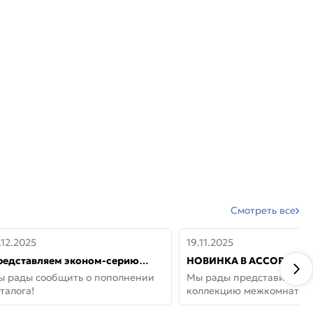
Смотреть все
.12.2025
19.11.2025
редставляем эконом-серию
НОВИНКА В АССОРТИМЕ
ерей от бренда Portika, где цена
ДВЕРИ GLOSSMAT —
ы рады сообщить о пополнении
Мы рады представить но
 значит «просто»
НЕОКЛАССИКА И УЮТ 
талога!
коллекцию межкомнатны
ДОМЕ
GlossMat (Полипропилен)