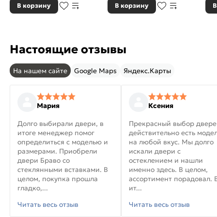
В корзину
В корзину
В
Настоящие отзывы
На нашем сайте
Google Maps
Яндекс.Карты
Мария
Ксения
Долго выбирали двери, в
Прекрасный выбор двере
итоге менеджер помог
действительно есть моде
определиться с моделью и
на любой вкус. Мы долго
размерами. Приобрели
искали двери с
двери Браво со
остеклением и нашли
стеклянными вставками. В
именно здесь. В целом,
целом, покупка прошла
ассортимент порадовал. 
гладко,...
ит...
Читать весь отзыв
Читать весь отзыв