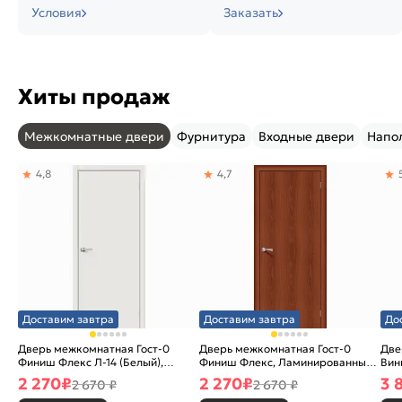
Условия
Заказать
Хиты продаж
Межкомнатные двери
Фурнитура
Входные двери
Напо
4,8
4,7
Доставим завтра
Доставим завтра
До
Дверь межкомнатная Гост-0
Дверь межкомнатная Гост-0
Две
Финиш Флекс Л-14 (Белый),
Финиш Флекс, Ламинированные
Вин
глухая, каркасно-щитовая
Л-11 (ИталОрех), глухая,
ски
2 270
₽
2 270
₽
3 
2 670 ₽
2 670 ₽
каркасно-щитовая