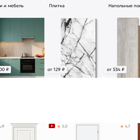
и и мебель
Плитка
Напольные по
00 ₽
от 129 ₽
от 534 ₽
4,9
5,0
4,7