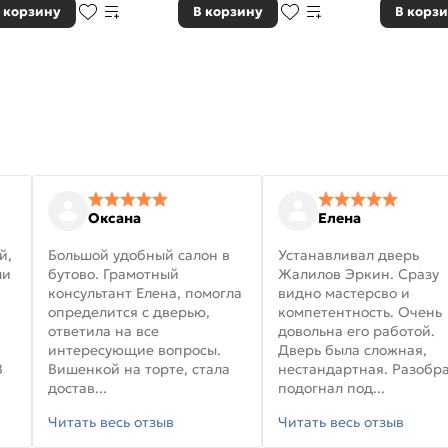
 корзину
В корзину
В корз
Оксана
Елена
й,
Большой удобный салон в
Устанавливал дверь
ли
бутово. Грамотный
Жалилов Эркин. Сразу
консультант Елена, помогла
видно мастерсво и
определится с дверью,
компетентность. Очень
ответила на все
довольна его работой.
интересующие вопросы.
Дверь была сложная,
В
Вишенкой на торте, стала
нестандартная. Разобра
достав...
подогнал под...
Читать весь отзыв
Читать весь отзыв