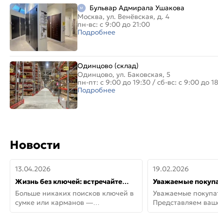
Бульвар Адмирала Ушакова
Москва, ул. Венёвская, д. 4
пн-вс: с 9:00 до 21:00
Подробнее
Одинцово (склад)
Одинцово, ул. Баковская, 5
пн-пт: с 9:00 до 19:30
/
сб-вс: с 9:00 до 1
Подробнее
Новости
13.04.2026
19.02.2026
Жизнь без ключей: встречайте
Уважаемые покупа
новую дверь СИТИ ИНТЕГРА
Представляем ва
Больше никаких поисков ключей в
Уважаемые покупа
АйКью!
новинки от Armadil
сумке или карманов —
Представляем ва
представляем СИТИ ИНТЕГРА
новинки от Armadil