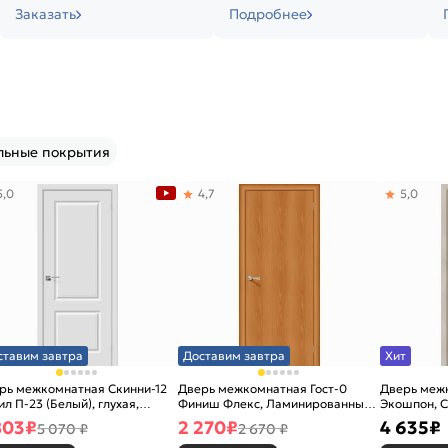
Заказать
Подробнее
льные покрытия
5,0
4,7
5,0
ставим завтра
Доставим завтра
Хит
рь межкомнатная Скинни-12
Дверь межкомнатная Гост-0
Дверь меж
ил П-23 (Белый), глухая,
Финиш Флекс, Ламинированные
Экошпон, C
новая
Л-12 (МиланОрех), глухая,
остекленна
803
₽
2 270
₽
4 635
₽
5 070 ₽
2 670 ₽
каркасно-щитовая