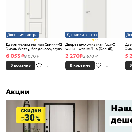
Доставим завтра
Доставим завтра
До
Дверь межкомнатная Скинни-12
Дверь межкомнатная Гост-0
Две
Эмаль Whitey, без декора, глухая,
Финиш Флекс Л-14 (Белый),
Эма
без стекла, без кромки, скиновая
глухая, каркасно-щитовая
без
6 053
₽
2 270
₽
5 
8 070 ₽
2 670 ₽
В корзину
В корзину
В
Акции