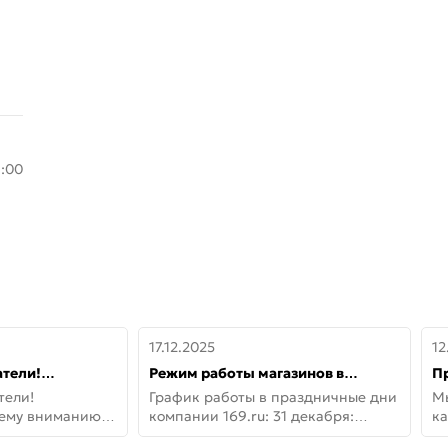
8:00
17.12.2025
12
тели!
Режим работы магазинов в
П
шему вниманию
праздничные дни с 31 декабря по
дв
тели!
График работы в праздничные дни
М
lo!
11 января
не
шему вниманию
компании 169.ru: 31 декабря:
ка
lo! Новая
Заказы, самовывоз и доставки —