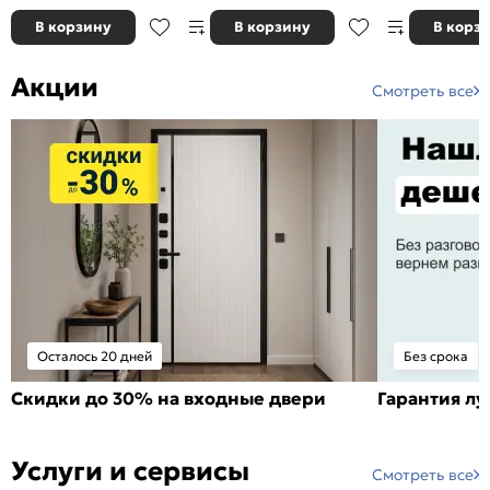
В корзину
В корзину
В корз
Акции
Смотреть все
Осталось 20 дней
Без срока
Скидки до 30% на входные двери
Гарантия л
Услуги и сервисы
Смотреть все