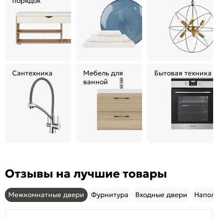
порядок
Сантехника
Мебель для
Бытовая техника
ванной
Отзывы на лучшие товары
Межкомнатные двери
Фурнитура
Входные двери
Напол