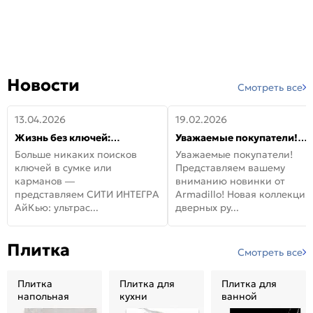
Новости
Смотреть все
13.04.2026
19.02.2026
Жизнь без ключей:
Уважаемые покупатели!
встречайте новую дверь
Представляем вашему
Больше никаких поисков
Уважаемые покупатели!
СИТИ ИНТЕГРА АйКью!
вниманию новинки от
ключей в сумке или
Представляем вашему
Armadillo!
карманов —
вниманию новинки от
представляем СИТИ ИНТЕГРА
Armadillo! Новая коллекция
АйКью: ультрас...
дверных ру...
Плитка
Смотреть все
Плитка
Плитка для
Плитка для
напольная
кухни
ванной