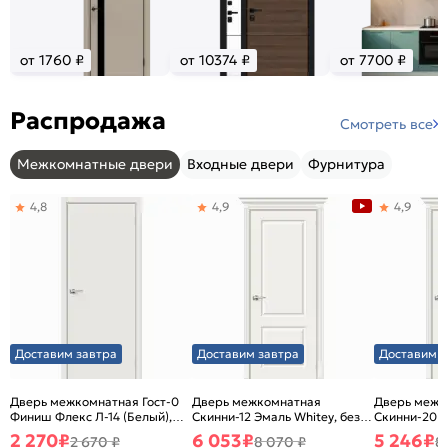
от 1760 ₽
от 10374 ₽
от 7700 ₽
Распродажа
Смотреть все
Межкомнатные двери
Входные двери
Фурнитура
4,8
4,9
4,9
Доставим завтра
Доставим завтра
Доставим з
Дверь межкомнатная Гост-0
Дверь межкомнатная
Дверь межк
Финиш Флекс Л-14 (Белый),
Скинни-12 Эмаль Whitey, без
Скинни-20 Э
глухая, каркасно-щитовая
декора, глухая, без стекла,
декора, глух
2 270
₽
6 053
₽
5 246
₽
2 670 ₽
8 070 ₽
8
без кромки, скиновая
без кромки,