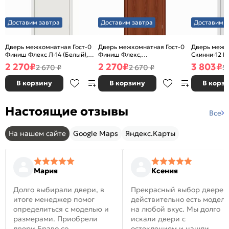
Доставим завтра
Доставим завтра
Доставим з
Дверь межкомнатная Гост-0
Дверь межкомнатная Гост-0
Дверь межк
Финиш Флекс Л-14 (Белый),
Финиш Флекс,
Скинни-12 В
глухая, каркасно-щитовая
Ламинированные Л-11
глухая, ски
2 270
₽
2 270
₽
3 803
₽
2 670 ₽
2 670 ₽
5
(ИталОрех), глухая, каркасно-
щитовая
В корзину
В корзину
В корз
Настоящие отзывы
Все
На нашем сайте
Google Maps
Яндекс.Карты
Мария
Ксения
Долго выбирали двери, в
Прекрасный выбор дверей
итоге менеджер помог
действительно есть модел
определиться с моделью и
на любой вкус. Мы долго
размерами. Приобрели
искали двери с
двери Браво со
остеклением и нашли