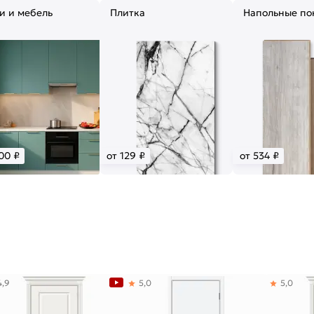
и и мебель
Плитка
Напольные по
00 ₽
от 129 ₽
от 534 ₽
4,9
5,0
5,0