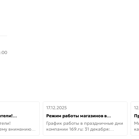
8:00
17.12.2025
12
тели!
Режим работы магазинов в
П
шему вниманию
праздничные дни с 31 декабря по
дв
тели!
График работы в праздничные дни
М
lo!
11 января
не
шему вниманию
компании 169.ru: 31 декабря:
ка
lo! Новая
Заказы, самовывоз и доставки —