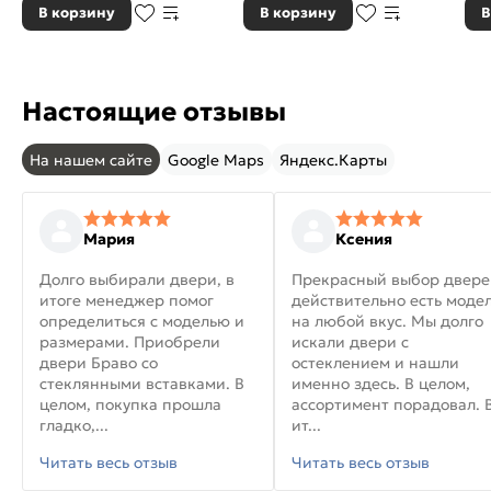
В корзину
В корзину
В
Настоящие отзывы
На нашем сайте
Google Maps
Яндекс.Карты
Мария
Ксения
Долго выбирали двери, в
Прекрасный выбор двере
итоге менеджер помог
действительно есть моде
определиться с моделью и
на любой вкус. Мы долго
размерами. Приобрели
искали двери с
двери Браво со
остеклением и нашли
стеклянными вставками. В
именно здесь. В целом,
целом, покупка прошла
ассортимент порадовал. 
гладко,...
ит...
Читать весь отзыв
Читать весь отзыв