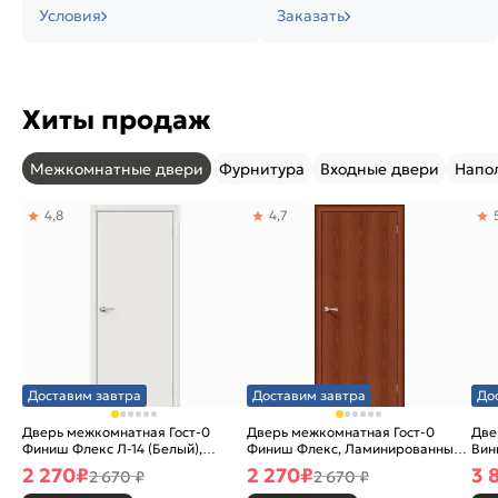
Условия
Заказать
Хиты продаж
Межкомнатные двери
Фурнитура
Входные двери
Напо
4,8
4,7
Доставим завтра
Доставим завтра
До
Дверь межкомнатная Гост-0
Дверь межкомнатная Гост-0
Две
Финиш Флекс Л-14 (Белый),
Финиш Флекс, Ламинированные
Вин
глухая, каркасно-щитовая
Л-11 (ИталОрех), глухая,
ски
2 270
₽
2 270
₽
3 
2 670 ₽
2 670 ₽
каркасно-щитовая