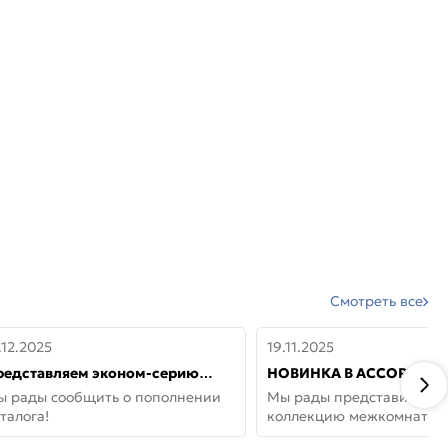
Смотреть все
.12.2025
19.11.2025
редставляем эконом-серию
НОВИНКА В АССОРТИМЕ
ерей от бренда Portika, где цена
ДВЕРИ GLOSSMAT —
ы рады сообщить о пополнении
Мы рады представить но
 значит «просто»
НЕОКЛАССИКА И УЮТ 
талога!
коллекцию межкомнатны
ДОМЕ
GlossMat (Полипропилен)