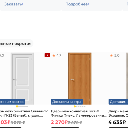
Заказать
Подробнее
льные покрытия
5,0
4,7
5,0
ставим завтра
Доставим завтра
Доставим 
рь межкомнатная Скинни-12
Дверь межкомнатная Гост-0
Дверь меж
ил П-23 (Белый), глухая,
Финиш Флекс, Ламинированные
Экошпон, C
новая
Л-12 (МиланОрех), глухая,
остекленна
803
₽
2 270
₽
4 635
₽
5 070 ₽
2 670 ₽
каркасно-щитовая