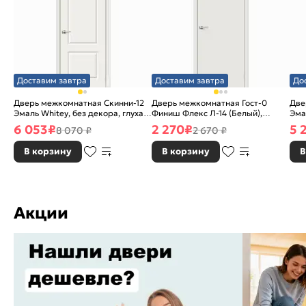
Доставим завтра
Доставим завтра
До
Дверь межкомнатная Скинни-12
Дверь межкомнатная Гост-0
Две
Эмаль Whitey, без декора, глухая,
Финиш Флекс Л-14 (Белый),
Эма
без стекла, без кромки, скиновая
глухая, каркасно-щитовая
без
6 053
₽
2 270
₽
5 
8 070 ₽
2 670 ₽
В корзину
В корзину
В
Акции