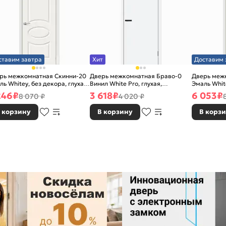
ставим завтра
Хит
Доставим 
рь межкомнатная Скинни-20
Дверь межкомнатная Браво-0
Дверь меж
ль Whitey, без декора, глухая,
Винил White Pro, глухая,
Эмаль White
 стекла, без кромки, скиновая
каркасно-щитовая
без стекла
246
₽
3 618
₽
6 053
₽
8 070 ₽
4 020 ₽
 корзину
В корзину
В корз