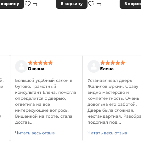
 корзину
В корзину
В корз
Оксана
Елена
й,
Большой удобный салон в
Устанавливал дверь
ли
бутово. Грамотный
Жалилов Эркин. Сразу
консультант Елена, помогла
видно мастерсво и
определится с дверью,
компетентность. Очень
ответила на все
довольна его работой.
интересующие вопросы.
Дверь была сложная,
В
Вишенкой на торте, стала
нестандартная. Разобра
достав...
подогнал под...
Читать весь отзыв
Читать весь отзыв