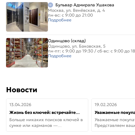
Бульвар Адмирала Ушакова
Москва, ул. Венёвская, д. 4
пн-вс: с 9:00 до 21:00
Подробнее
Одинцово (склад)
Одинцово, ул. Баковская, 5
пн-пт: с 9:00 до 19:30
/
сб-вс: с 9:00 до 1
Подробнее
Новости
13.04.2026
19.02.2026
Жизнь без ключей: встречайте
Уважаемые покупа
новую дверь СИТИ ИНТЕГРА
Представляем ва
Больше никаких поисков ключей в
Уважаемые покупа
АйКью!
новинки от Armadil
сумке или карманов —
Представляем ва
представляем СИТИ ИНТЕГРА
новинки от Armadil