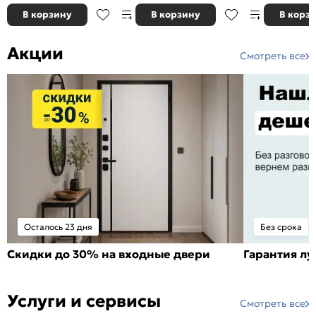
В корзину
В корзину
В корз
Акции
Смотреть все
Осталось 23 дня
Без срока
Скидки до 30% на входные двери
Гарантия л
Услуги и сервисы
Смотреть все