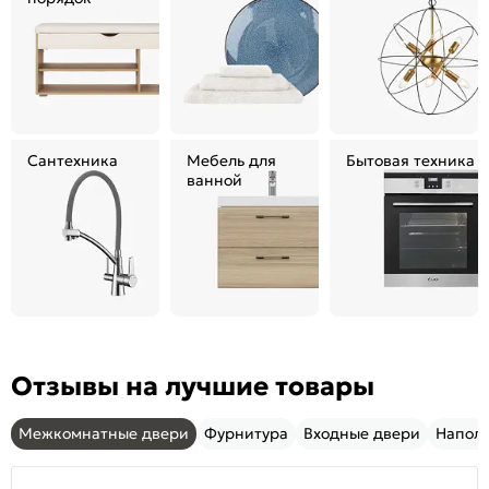
порядок
Сантехника
Мебель для
Бытовая техника
ванной
Отзывы на лучшие товары
Межкомнатные двери
Фурнитура
Входные двери
Напол