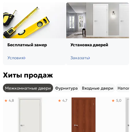
Бесплатный замер
Установка дверей
Условия
Заказать
Хиты продаж
Межкомнатные двери
Фурнитура
Входные двери
Напол
4,8
4,7
5,0