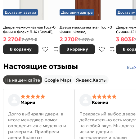
Доставим завтра
Доставим завтра
Доставим з
Дверь межкомнатная Гост-0
Дверь межкомнатная Гост-0
Дверь межк
Финиш Флекс Л-14 (Белый),
Финиш Флекс,
Скинни-12 В
глухая, каркасно-щитовая
Ламинированные Л-11
глухая, ски
2 270
₽
2 270
₽
3 803
₽
2 670 ₽
2 670 ₽
5
(ИталОрех), глухая, каркасно-
щитовая
В корзину
В корзину
В корз
Настоящие отзывы
Все
На нашем сайте
Google Maps
Яндекс.Карты
Мария
Ксения
Долго выбирали двери, в
Прекрасный выбор дверей
итоге менеджер помог
действительно есть модел
определиться с моделью и
на любой вкус. Мы долго
размерами. Приобрели
искали двери с
двери Браво со
остеклением и нашли