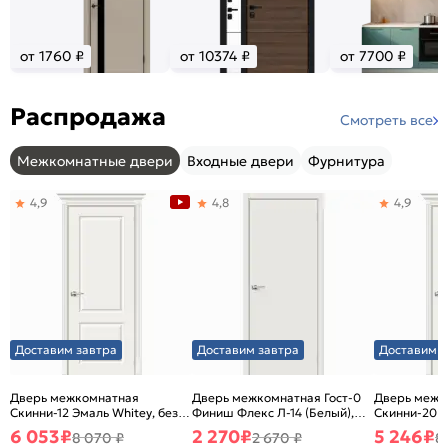
от 1760 ₽
от 10374 ₽
от 7700 ₽
Распродажа
Смотреть все
Межкомнатные двери
Входные двери
Фурнитура
4,9
4,8
4,9
Доставим завтра
Доставим завтра
Доставим з
Дверь межкомнатная
Дверь межкомнатная Гост-0
Дверь межк
Скинни-12 Эмаль Whitey, без
Финиш Флекс Л-14 (Белый),
Скинни-20 Э
декора, глухая, без стекла,
глухая, каркасно-щитовая
декора, глух
6 053
₽
2 270
₽
5 246
₽
8 070 ₽
2 670 ₽
8
без кромки, скиновая
без кромки,