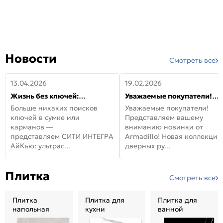
Новости
Смотреть все
13.04.2026
19.02.2026
Жизнь без ключей:
Уважаемые покупатели!
встречайте новую дверь
Представляем вашему
Больше никаких поисков
Уважаемые покупатели!
СИТИ ИНТЕГРА АйКью!
вниманию новинки от
ключей в сумке или
Представляем вашему
Armadillo!
карманов —
вниманию новинки от
представляем СИТИ ИНТЕГРА
Armadillo! Новая коллекция
АйКью: ультрас...
дверных ру...
Плитка
Смотреть все
Плитка
Плитка для
Плитка для
напольная
кухни
ванной