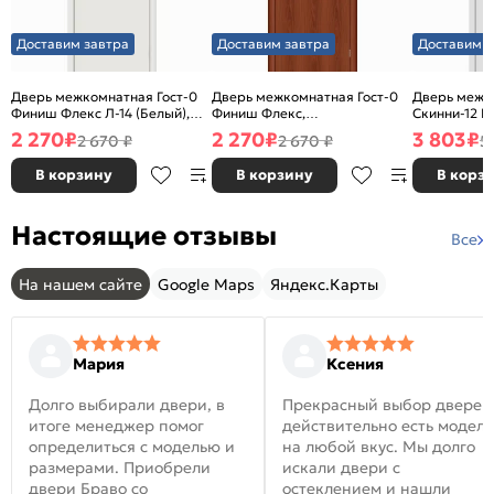
Доставим завтра
Доставим завтра
Доставим з
Дверь межкомнатная Гост-0
Дверь межкомнатная Гост-0
Дверь межк
Финиш Флекс Л-14 (Белый),
Финиш Флекс,
Скинни-12 В
глухая, каркасно-щитовая
Ламинированные Л-11
глухая, ски
2 270
₽
2 270
₽
3 803
₽
2 670 ₽
2 670 ₽
5
(ИталОрех), глухая, каркасно-
щитовая
В корзину
В корзину
В корз
Настоящие отзывы
Все
На нашем сайте
Google Maps
Яндекс.Карты
Мария
Ксения
Долго выбирали двери, в
Прекрасный выбор дверей
итоге менеджер помог
действительно есть модел
определиться с моделью и
на любой вкус. Мы долго
размерами. Приобрели
искали двери с
двери Браво со
остеклением и нашли