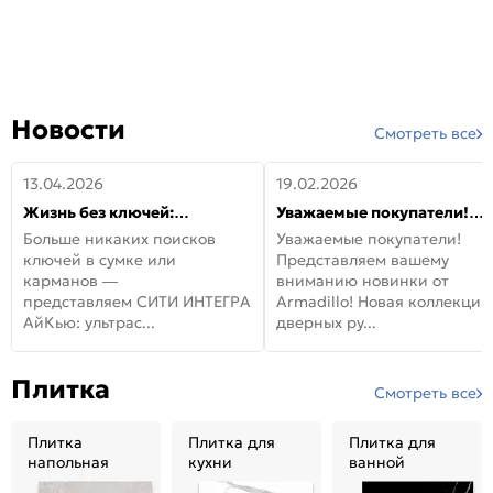
Новости
Смотреть все
13.04.2026
19.02.2026
Жизнь без ключей:
Уважаемые покупатели!
встречайте новую дверь
Представляем вашему
Больше никаких поисков
Уважаемые покупатели!
СИТИ ИНТЕГРА АйКью!
вниманию новинки от
ключей в сумке или
Представляем вашему
Armadillo!
карманов —
вниманию новинки от
представляем СИТИ ИНТЕГРА
Armadillo! Новая коллекция
АйКью: ультрас...
дверных ру...
Плитка
Смотреть все
Плитка
Плитка для
Плитка для
напольная
кухни
ванной