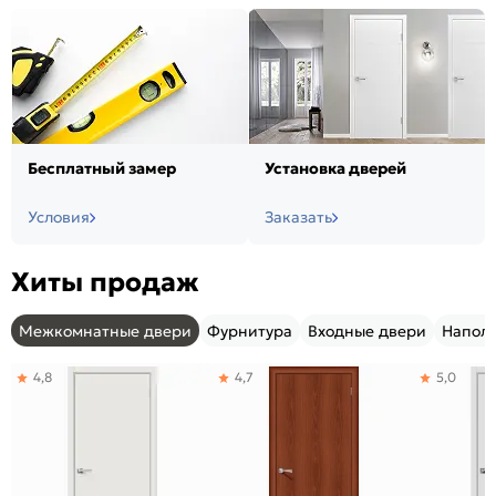
Бесплатный замер
Установка дверей
Условия
Заказать
Хиты продаж
Межкомнатные двери
Фурнитура
Входные двери
Напол
4,8
4,7
5,0