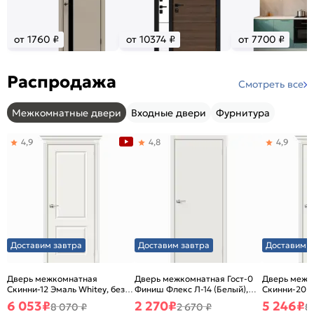
от 1760 ₽
от 10374 ₽
от 7700 ₽
Распродажа
Смотреть все
Межкомнатные двери
Входные двери
Фурнитура
4,9
4,8
4,9
Доставим завтра
Доставим завтра
Доставим з
Дверь межкомнатная
Дверь межкомнатная Гост-0
Дверь межк
Скинни-12 Эмаль Whitey, без
Финиш Флекс Л-14 (Белый),
Скинни-20 Э
декора, глухая, без стекла,
глухая, каркасно-щитовая
декора, глух
6 053
₽
2 270
₽
5 246
₽
8 070 ₽
2 670 ₽
8
без кромки, скиновая
без кромки,