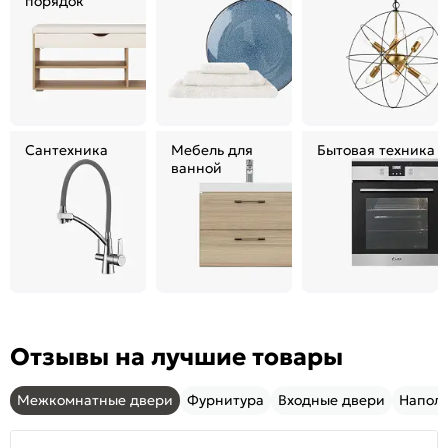
порядок
Сантехника
Мебель для
Бытовая техника
ванной
Отзывы на лучшие товары
Межкомнатные двери
Фурнитура
Входные двери
Напол