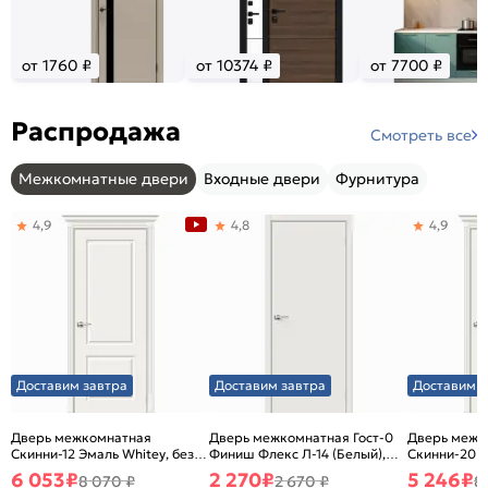
от 1760 ₽
от 10374 ₽
от 7700 ₽
Распродажа
Смотреть все
Межкомнатные двери
Входные двери
Фурнитура
4,9
4,8
4,9
Доставим завтра
Доставим завтра
Доставим з
Дверь межкомнатная
Дверь межкомнатная Гост-0
Дверь межк
Скинни-12 Эмаль Whitey, без
Финиш Флекс Л-14 (Белый),
Скинни-20 Э
декора, глухая, без стекла,
глухая, каркасно-щитовая
декора, глух
6 053
₽
2 270
₽
5 246
₽
8 070 ₽
2 670 ₽
8
без кромки, скиновая
без кромки,