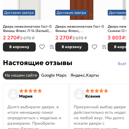
Доставим завтра
Доставим завтра
Доставим з
Дверь межкомнатная Гост-0
Дверь межкомнатная Гост-0
Дверь межк
Финиш Флекс Л-14 (Белый),
Финиш Флекс,
Скинни-12 В
глухая, каркасно-щитовая
Ламинированные Л-11
глухая, ски
2 270
₽
2 270
₽
3 803
₽
2 670 ₽
2 670 ₽
5
(ИталОрех), глухая, каркасно-
щитовая
В корзину
В корзину
В корз
Настоящие отзывы
Все
На нашем сайте
Google Maps
Яндекс.Карты
Мария
Ксения
Долго выбирали двери, в
Прекрасный выбор дверей
итоге менеджер помог
действительно есть модел
определиться с моделью и
на любой вкус. Мы долго
размерами. Приобрели
искали двери с
двери Браво со
остеклением и нашли