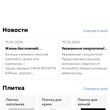
Новости
Смотреть все
13.04.2026
19.02.2026
Жизнь без ключей:
Уважаемые покупатели!
встречайте новую дверь
Представляем вашему
Больше никаких поисков
Уважаемые покупатели!
СИТИ ИНТЕГРА АйКью!
вниманию новинки от
ключей в сумке или
Представляем вашему
Armadillo!
карманов —
вниманию новинки от
представляем СИТИ ИНТЕГРА
Armadillo! Новая коллекция
АйКью: ультрас...
дверных ру...
Плитка
Смотреть все
Плитка
Плитка для
Плитка для
напольная
кухни
ванной