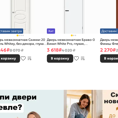
ставим завтра
Хит
Доставим 
рь межкомнатная Скинни-20
Дверь межкомнатная Браво-0
Дверь межк
ль Whitey, без декора, глухая,
Винил White Pro, глухая,
Финиш Фле
 стекла, без кромки, скиновая
каркасно-щитовая
Л-11 (ИталО
246
₽
3 618
₽
2 270
₽
8 070 ₽
4 020 ₽
2
каркасно-
 корзину
В корзину
В корз