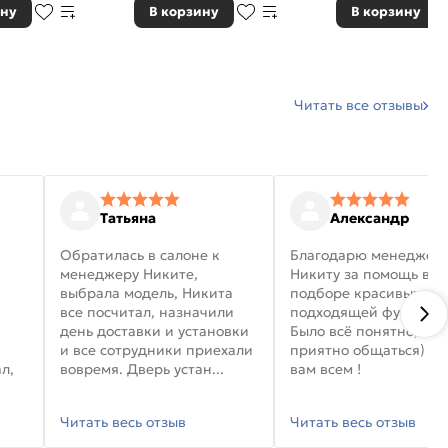
ину
В корзину
В корзину
Читать все отзывы
Татьяна
Александр
Обратилась в салоне к
Благодарю менеджер
менеджеру Никите,
Никиту за помощь в
выбрала модель, Никита
подборе красивых дв
все посчитал, назначили
подходящей фурниту
день доставки и установки
Было всё понятно, и
и все сотрудники приехали
приятно общаться) уд
л,
вовремя. Дверь устан...
вам всем !
Читать весь отзыв
Читать весь отзыв