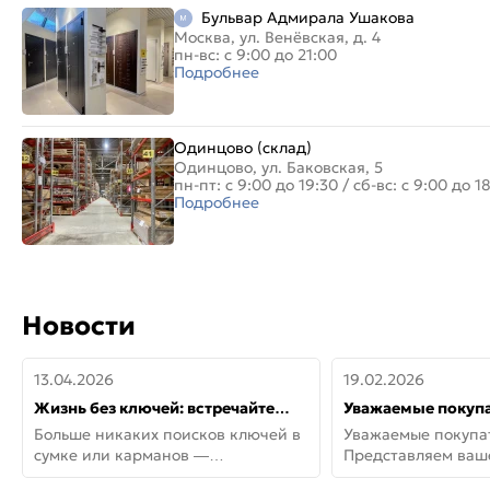
Бульвар Адмирала Ушакова
Москва, ул. Венёвская, д. 4
пн-вс: с 9:00 до 21:00
Подробнее
Одинцово (склад)
Одинцово, ул. Баковская, 5
пн-пт: с 9:00 до 19:30
/
сб-вс: с 9:00 до 1
Подробнее
Новости
13.04.2026
19.02.2026
Жизнь без ключей: встречайте
Уважаемые покупа
новую дверь СИТИ ИНТЕГРА
Представляем ва
Больше никаких поисков ключей в
Уважаемые покупа
АйКью!
новинки от Armadil
сумке или карманов —
Представляем ва
представляем СИТИ ИНТЕГРА
новинки от Armadil