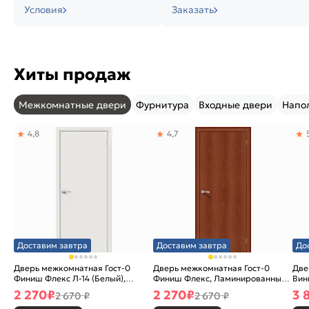
Условия
Заказать
Хиты продаж
Межкомнатные двери
Фурнитура
Входные двери
Напо
4,8
4,7
Доставим завтра
Доставим завтра
До
Дверь межкомнатная Гост-0
Дверь межкомнатная Гост-0
Две
Финиш Флекс Л-14 (Белый),
Финиш Флекс, Ламинированные
Вин
глухая, каркасно-щитовая
Л-11 (ИталОрех), глухая,
ски
2 270
₽
2 270
₽
3 
2 670 ₽
2 670 ₽
каркасно-щитовая