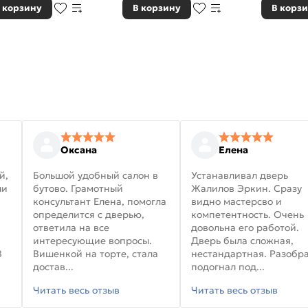
 корзину
В корзину
В корз
Оксана
Елена
й,
Большой удобный салон в
Устанавливал дверь
ли
бутово. Грамотный
Жалилов Эркин. Сразу
консультант Елена, помогла
видно мастерсво и
определится с дверью,
компетентность. Очень
ответила на все
довольна его работой.
интересующие вопросы.
Дверь была сложная,
В
Вишенкой на торте, стала
нестандартная. Разобра
достав...
подогнал под...
Читать весь отзыв
Читать весь отзыв