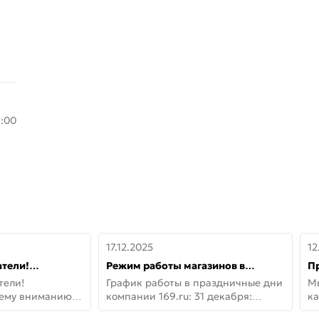
8:00
17.12.2025
12
тели!
Режим работы магазинов в
П
шему вниманию
праздничные дни с 31 декабря по
дв
тели!
График работы в праздничные дни
М
lo!
11 января
не
шему вниманию
компании 169.ru: 31 декабря:
ка
lo! Новая
Заказы, самовывоз и доставки —