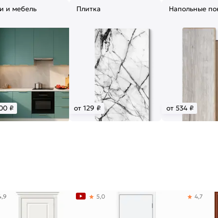
и и мебель
Плитка
Напольные по
00 ₽
от 129 ₽
от 534 ₽
4,9
5,0
4,7