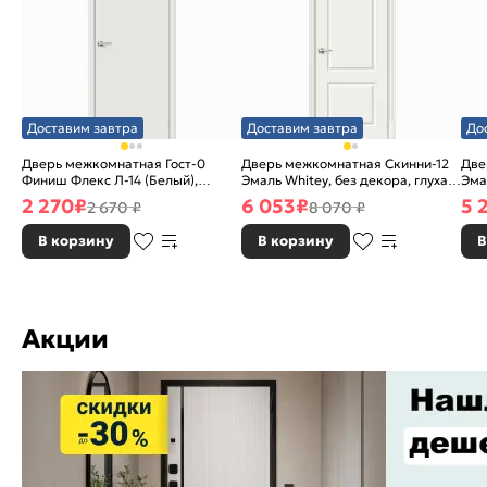
Доставим завтра
Доставим завтра
До
Дверь межкомнатная Гост-0
Дверь межкомнатная Скинни-12
Две
Финиш Флекс Л-14 (Белый),
Эмаль Whitey, без декора, глухая,
Эма
глухая, каркасно-щитовая
без стекла, без кромки, скиновая
без
2 270
₽
6 053
₽
5 
2 670 ₽
8 070 ₽
В корзину
В корзину
В
Акции