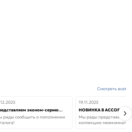
Смотреть все
.12.2025
19.11.2025
редставляем эконом-серию
НОВИНКА В АССОРТИМЕ
ерей от бренда Portika, где цена
ДВЕРИ GLOSSMAT —
ы рады сообщить о пополнении
Мы рады представить но
 значит «просто»
НЕОКЛАССИКА И УЮТ 
талога!
коллекцию межкомнатны
ДОМЕ
GlossMat (Полипропилен)