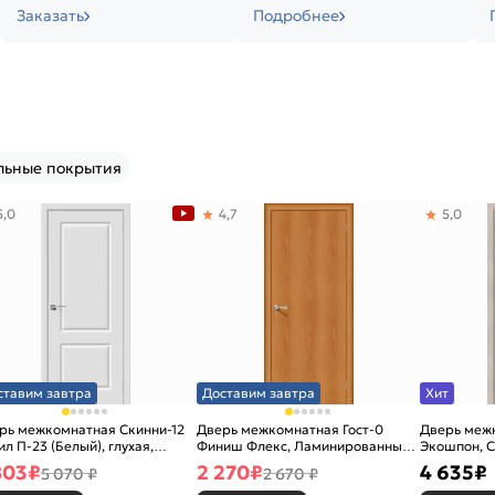
Заказать
Подробнее
льные покрытия
5,0
4,7
5,0
ставим завтра
Доставим завтра
Хит
рь межкомнатная Скинни-12
Дверь межкомнатная Гост-0
Дверь меж
ил П-23 (Белый), глухая,
Финиш Флекс, Ламинированные
Экошпон, C
новая
Л-12 (МиланОрех), глухая,
остекленна
803
₽
2 270
₽
4 635
₽
5 070 ₽
2 670 ₽
каркасно-щитовая