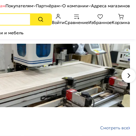
рам
Покупателям
Партнёрам
О компании
Адреса магазинов
Войти
Сравнение
Избранное
Корзина
и и мебель
Смотреть все