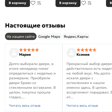
В корзину
В корзину
В
Настоящие отзывы
На нашем сайте
Google Maps
Яндекс.Карты
Мария
Ксения
Долго выбирали двери, в
Прекрасный выбор двере
итоге менеджер помог
действительно есть моде
определиться с моделью и
на любой вкус. Мы долго
размерами. Приобрели
искали двери с
двери Браво со
остеклением и нашли
стеклянными вставками. В
именно здесь. В целом,
целом, покупка прошла
ассортимент порадовал. 
гладко,...
ит...
Читать весь отзыв
Читать весь отзыв