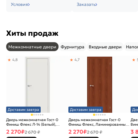
Условия
Заказать
Хиты продаж
Межкомнатные двери
Фурнитура
Входные двери
Напо
4,8
4,7
Доставим завтра
Доставим завтра
До
Дверь межкомнатная Гост-0
Дверь межкомнатная Гост-0
Две
Финиш Флекс Л-14 (Белый),
Финиш Флекс, Ламинированные
Вин
глухая, каркасно-щитовая
Л-11 (ИталОрех), глухая,
ски
2 270
₽
2 270
₽
3 
2 670 ₽
2 670 ₽
каркасно-щитовая