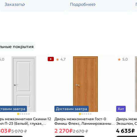
Заказать
Подробнее
льные покрытия
5,0
4,7
5,0
ставим завтра
Доставим завтра
Хит
рь межкомнатная Скинни-12
Дверь межкомнатная Гост-0
Дверь меж
ил П-23 (Белый), глухая,
Финиш Флекс, Ламинированные
Экошпон, C
новая
Л-12 (МиланОрех), глухая,
остекленна
803
₽
2 270
₽
4 635
₽
5 070 ₽
2 670 ₽
каркасно-щитовая