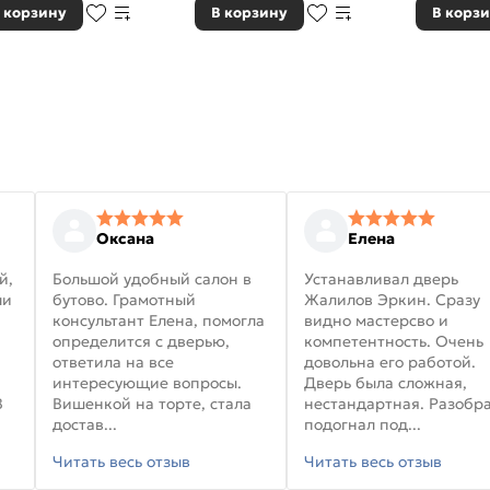
 корзину
В корзину
В корз
Оксана
Елена
й,
Большой удобный салон в
Устанавливал дверь
ли
бутово. Грамотный
Жалилов Эркин. Сразу
консультант Елена, помогла
видно мастерсво и
определится с дверью,
компетентность. Очень
ответила на все
довольна его работой.
интересующие вопросы.
Дверь была сложная,
В
Вишенкой на торте, стала
нестандартная. Разобра
достав...
подогнал под...
Читать весь отзыв
Читать весь отзыв