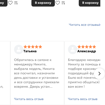
ину
В корзину
В корзину
Читать все отзывы
Татьяна
Александр
Обратилась в салоне к
Благодарю менеджер
менеджеру Никите,
Никиту за помощь в
выбрала модель, Никита
подборе красивых дв
все посчитал, назначили
подходящей фурниту
день доставки и установки
Было всё понятно, и
и все сотрудники приехали
приятно общаться) уд
л,
вовремя. Дверь устан...
вам всем !
Читать весь отзыв
Читать весь отзыв