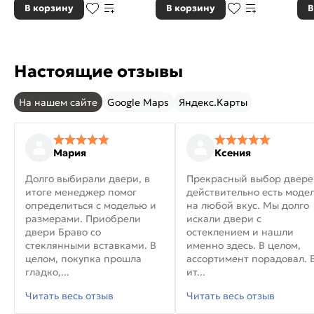
В корзину
В корзину
В
Настоящие отзывы
На нашем сайте
Google Maps
Яндекс.Карты
Мария
Ксения
Долго выбирали двери, в
Прекрасный выбор двере
итоге менеджер помог
действительно есть моде
определиться с моделью и
на любой вкус. Мы долго
размерами. Приобрели
искали двери с
двери Браво со
остеклением и нашли
стеклянными вставками. В
именно здесь. В целом,
целом, покупка прошла
ассортимент порадовал. 
гладко,...
ит...
Читать весь отзыв
Читать весь отзыв