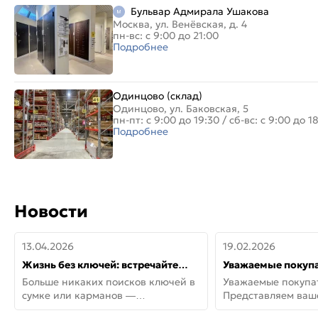
Бульвар Адмирала Ушакова
Москва, ул. Венёвская, д. 4
пн-вс: с 9:00 до 21:00
Подробнее
Одинцово (склад)
Одинцово, ул. Баковская, 5
пн-пт: с 9:00 до 19:30
/
сб-вс: с 9:00 до 1
Подробнее
Новости
13.04.2026
19.02.2026
Жизнь без ключей: встречайте
Уважаемые покупа
новую дверь СИТИ ИНТЕГРА
Представляем ва
Больше никаких поисков ключей в
Уважаемые покупа
АйКью!
новинки от Armadil
сумке или карманов —
Представляем ва
представляем СИТИ ИНТЕГРА
новинки от Armadil