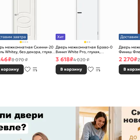
ставим завтра
Хит
Доставим 
рь межкомнатная Скинни-20
Дверь межкомнатная Браво-0
Дверь межк
ль Whitey, без декора, глухая,
Винил White Pro, глухая,
Финиш Фле
 стекла, без кромки, скиновая
каркасно-щитовая
Л-11 (ИталО
246
₽
3 618
₽
2 270
₽
8 070 ₽
4 020 ₽
2
каркасно-
 корзину
В корзину
В корз