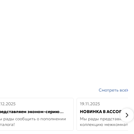
Смотреть все
.12.2025
19.11.2025
редставляем эконом-серию
НОВИНКА В АССОРТИМЕ
ерей от бренда Portika, где цена
ДВЕРИ GLOSSMAT —
ы рады сообщить о пополнении
Мы рады представить но
 значит «просто»
НЕОКЛАССИКА И УЮТ 
талога!
коллекцию межкомнатны
ДОМЕ
GlossMat (Полипропилен)