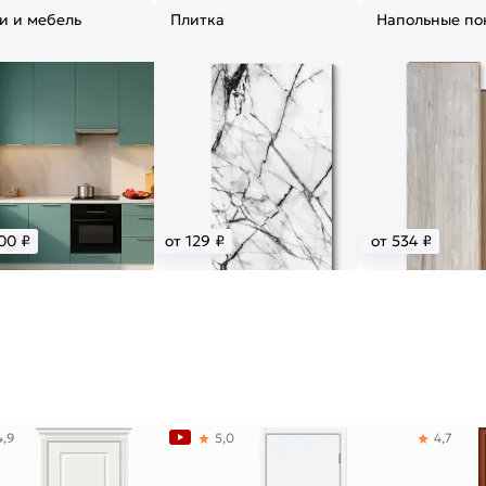
и и мебель
Плитка
Напольные по
00 ₽
от 129 ₽
от 534 ₽
4,9
5,0
4,7