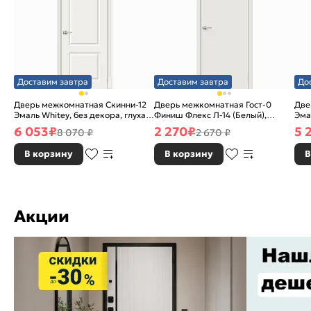
Доставим завтра
Доставим завтра
До
Дверь межкомнатная Скинни-12
Дверь межкомнатная Гост-0
Две
Эмаль Whitey, без декора, глухая,
Финиш Флекс Л-14 (Белый),
Эма
без стекла, без кромки, скиновая
глухая, каркасно-щитовая
без
6 053
₽
2 270
₽
5 
8 070 ₽
2 670 ₽
В корзину
В корзину
В
Акции