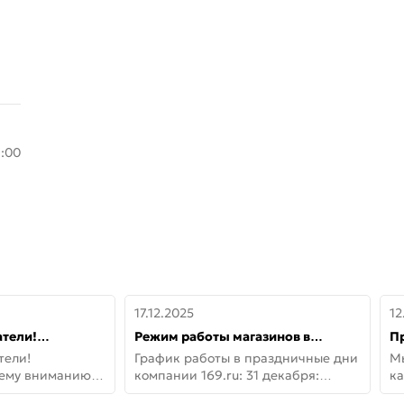
8:00
17.12.2025
12
тели!
Режим работы магазинов в
П
шему вниманию
праздничные дни с 31 декабря по
дв
тели!
График работы в праздничные дни
М
lo!
11 января
не
шему вниманию
компании 169.ru: 31 декабря:
ка
lo! Новая
Заказы, самовывоз и доставки —