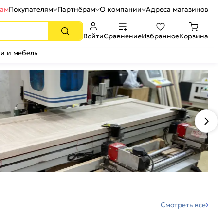
рам
Покупателям
Партнёрам
О компании
Адреса магазинов
Войти
Сравнение
Избранное
Корзина
и и мебель
Смотреть все