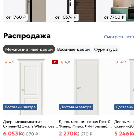
от 1760 ₽
от 10374 ₽
от 7700 ₽
Распродажа
Смотреть все
Межкомнатные двери
Входные двери
Фурнитура
4,9
4,8
4,9
Доставим завтра
Доставим завтра
Доставим з
Дверь межкомнатная
Дверь межкомнатная Гост-0
Дверь межк
Скинни-12 Эмаль Whitey, без
Финиш Флекс Л-14 (Белый),
Скинни-20 Э
декора, глухая, без стекла,
глухая, каркасно-щитовая
декора, глух
6 053
₽
2 270
₽
5 246
₽
8 070 ₽
2 670 ₽
8
без кромки, скиновая
без кромки,