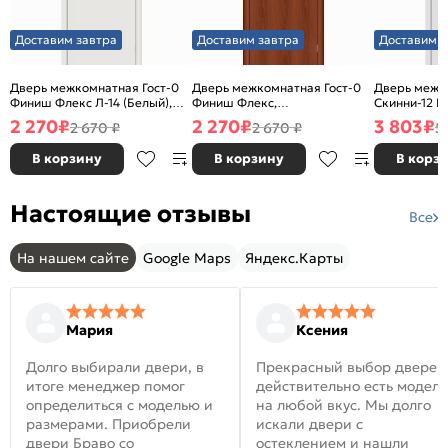
Доставим завтра
Доставим завтра
Доставим з
Дверь межкомнатная Гост-0
Дверь межкомнатная Гост-0
Дверь межк
Финиш Флекс Л-14 (Белый),
Финиш Флекс,
Скинни-12 В
глухая, каркасно-щитовая
Ламинированные Л-11
глухая, ски
2 270
₽
2 270
₽
3 803
₽
2 670 ₽
2 670 ₽
5
(ИталОрех), глухая, каркасно-
щитовая
В корзину
В корзину
В корз
Настоящие отзывы
Все
На нашем сайте
Google Maps
Яндекс.Карты
Мария
Ксения
Долго выбирали двери, в
Прекрасный выбор дверей
итоге менеджер помог
действительно есть модел
определиться с моделью и
на любой вкус. Мы долго
размерами. Приобрели
искали двери с
двери Браво со
остеклением и нашли