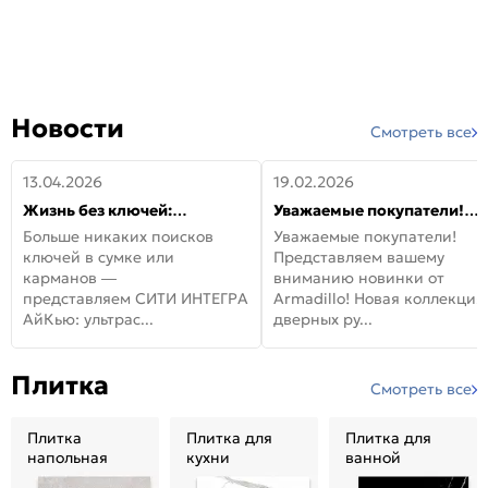
Новости
Смотреть все
13.04.2026
19.02.2026
Жизнь без ключей:
Уважаемые покупатели!
встречайте новую дверь
Представляем вашему
Больше никаких поисков
Уважаемые покупатели!
СИТИ ИНТЕГРА АйКью!
вниманию новинки от
ключей в сумке или
Представляем вашему
Armadillo!
карманов —
вниманию новинки от
представляем СИТИ ИНТЕГРА
Armadillo! Новая коллекция
АйКью: ультрас...
дверных ру...
Плитка
Смотреть все
Плитка
Плитка для
Плитка для
напольная
кухни
ванной