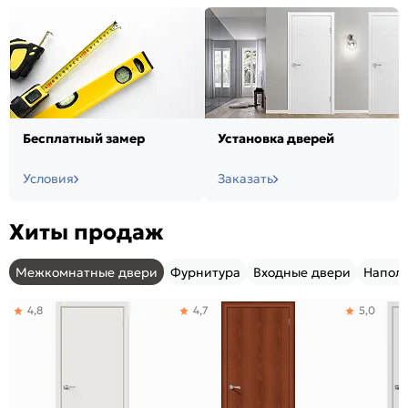
Бесплатный замер
Установка дверей
Условия
Заказать
Хиты продаж
Межкомнатные двери
Фурнитура
Входные двери
Напол
4,8
4,7
5,0