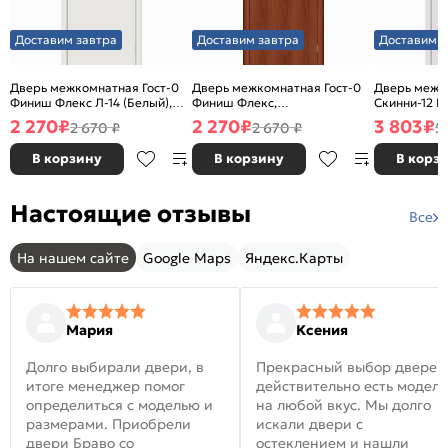
Доставим завтра
Доставим завтра
Доставим з
Дверь межкомнатная Гост-0
Дверь межкомнатная Гост-0
Дверь межк
Финиш Флекс Л-14 (Белый),
Финиш Флекс,
Скинни-12 В
глухая, каркасно-щитовая
Ламинированные Л-11
глухая, ски
2 270
₽
2 270
₽
3 803
₽
2 670 ₽
2 670 ₽
5
(ИталОрех), глухая, каркасно-
щитовая
В корзину
В корзину
В корз
Настоящие отзывы
Все
На нашем сайте
Google Maps
Яндекс.Карты
Мария
Ксения
Долго выбирали двери, в
Прекрасный выбор дверей
итоге менеджер помог
действительно есть модел
определиться с моделью и
на любой вкус. Мы долго
размерами. Приобрели
искали двери с
двери Браво со
остеклением и нашли