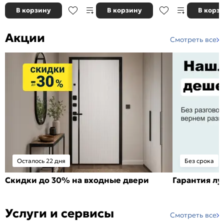
В корзину
В корзину
В корз
Акции
Смотреть все
Осталось 22 дня
Без срока
Скидки до 30% на входные двери
Гарантия л
Услуги и сервисы
Смотреть все