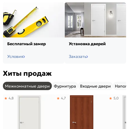
Бесплатный замер
Установка дверей
Условия
Заказать
Хиты продаж
Межкомнатные двери
Фурнитура
Входные двери
Напол
4,8
4,7
5,0