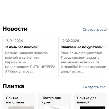
Новости
Смотреть все
13.04.2026
19.02.2026
Жизнь без ключей:
Уважаемые покупатели!
встречайте новую дверь
Представляем вашему
Больше никаких поисков
Уважаемые покупатели!
СИТИ ИНТЕГРА АйКью!
вниманию новинки от
ключей в сумке или
Представляем вашему
Armadillo!
карманов —
вниманию новинки от
представляем СИТИ ИНТЕГРА
Armadillo! Новая коллекция
АйКью: ультрас...
дверных ру...
Плитка
Смотреть все
Плитка
Плитка для
Плитка для
напольная
кухни
ванной