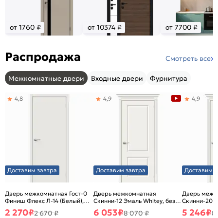
от 1760 ₽
от 10374 ₽
от 7700 ₽
Распродажа
Смотреть все
Межкомнатные двери
Входные двери
Фурнитура
4,8
4,9
4,9
Доставим завтра
Доставим завтра
Доставим з
Дверь межкомнатная Гост-0
Дверь межкомнатная
Дверь межк
Финиш Флекс Л-14 (Белый),
Скинни-12 Эмаль Whitey, без
Скинни-20 Э
глухая, каркасно-щитовая
декора, глухая, без стекла,
декора, глух
2 270
₽
6 053
₽
5 246
₽
2 670 ₽
8 070 ₽
8
без кромки, скиновая
без кромки,