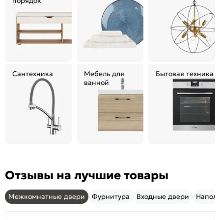
порядок
Сантехника
Мебель для
Бытовая техника
ванной
Отзывы на лучшие товары
Межкомнатные двери
Фурнитура
Входные двери
Напол