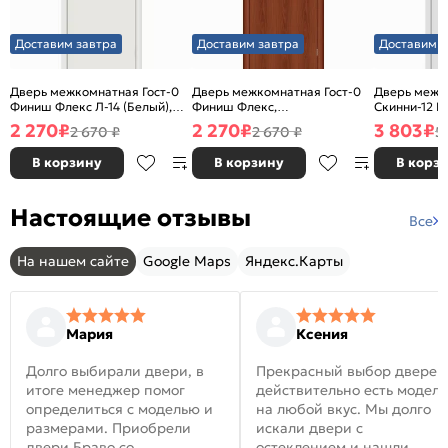
Доставим завтра
Доставим завтра
Доставим з
Дверь межкомнатная Гост-0
Дверь межкомнатная Гост-0
Дверь межк
Финиш Флекс Л-14 (Белый),
Финиш Флекс,
Скинни-12 В
глухая, каркасно-щитовая
Ламинированные Л-11
глухая, ски
2 270
₽
2 270
₽
3 803
₽
2 670 ₽
2 670 ₽
5
(ИталОрех), глухая, каркасно-
щитовая
В корзину
В корзину
В корз
Настоящие отзывы
Все
На нашем сайте
Google Maps
Яндекс.Карты
Мария
Ксения
Долго выбирали двери, в
Прекрасный выбор дверей
итоге менеджер помог
действительно есть модел
определиться с моделью и
на любой вкус. Мы долго
размерами. Приобрели
искали двери с
двери Браво со
остеклением и нашли