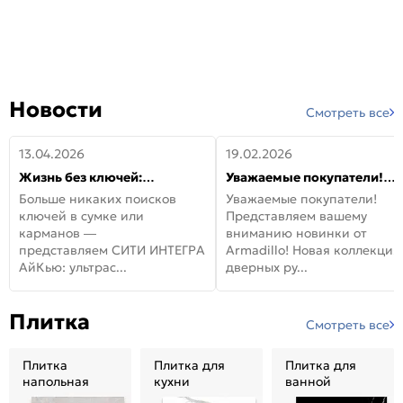
Новости
Смотреть все
13.04.2026
19.02.2026
Жизнь без ключей:
Уважаемые покупатели!
встречайте новую дверь
Представляем вашему
Больше никаких поисков
Уважаемые покупатели!
СИТИ ИНТЕГРА АйКью!
вниманию новинки от
ключей в сумке или
Представляем вашему
Armadillo!
карманов —
вниманию новинки от
представляем СИТИ ИНТЕГРА
Armadillo! Новая коллекция
АйКью: ультрас...
дверных ру...
Плитка
Смотреть все
Плитка
Плитка для
Плитка для
напольная
кухни
ванной