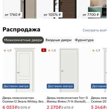
от 1760 ₽
от 10374 ₽
от 7700 ₽
Распродажа
Смотреть все
Межкомнатные двери
Входные двери
Фурнитура
4,9
4,8
4,9
Доставим завтра
Доставим завтра
Доставим з
Дверь межкомнатная
Дверь межкомнатная Гост-0
Дверь межк
Скинни-12 Эмаль Whitey, без
Финиш Флекс Л-14 (Белый),
Скинни-20 Э
декора, глухая, без стекла,
глухая, каркасно-щитовая
декора, глух
6 053
₽
2 270
₽
5 246
₽
8 070 ₽
2 670 ₽
8
без кромки, скиновая
без кромки,