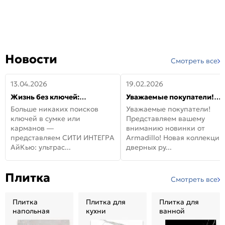
Новости
Смотреть все
13.04.2026
19.02.2026
Жизнь без ключей:
Уважаемые покупатели!
встречайте новую дверь
Представляем вашему
Больше никаких поисков
Уважаемые покупатели!
СИТИ ИНТЕГРА АйКью!
вниманию новинки от
ключей в сумке или
Представляем вашему
Armadillo!
карманов —
вниманию новинки от
представляем СИТИ ИНТЕГРА
Armadillo! Новая коллекция
АйКью: ультрас...
дверных ру...
Плитка
Смотреть все
Плитка
Плитка для
Плитка для
напольная
кухни
ванной