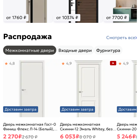
от 1760 ₽
от 10374 ₽
от 7700 ₽
Распродажа
Смотреть все
Межкомнатные двери
Входные двери
Фурнитура
4,8
4,9
4,9
Доставим завтра
Доставим завтра
Доставим з
Дверь межкомнатная Гост-0
Дверь межкомнатная
Дверь межк
Финиш Флекс Л-14 (Белый),
Скинни-12 Эмаль Whitey, без
Скинни-20 Э
глухая, каркасно-щитовая
декора, глухая, без стекла,
декора, глух
2 270
₽
6 053
₽
5 246
₽
2 670 ₽
8 070 ₽
8
без кромки, скиновая
без кромки,