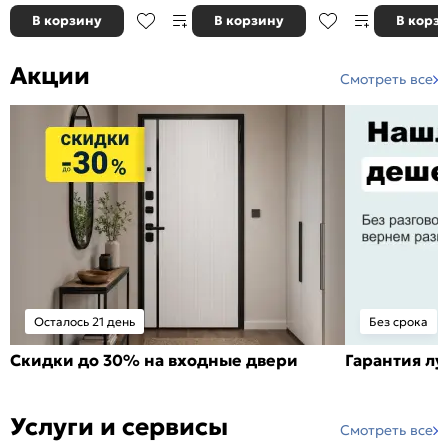
В корзину
В корзину
В корз
Акции
Смотреть все
Осталось 21 день
Без срока
Скидки до 30% на входные двери
Гарантия л
Услуги и сервисы
Смотреть все