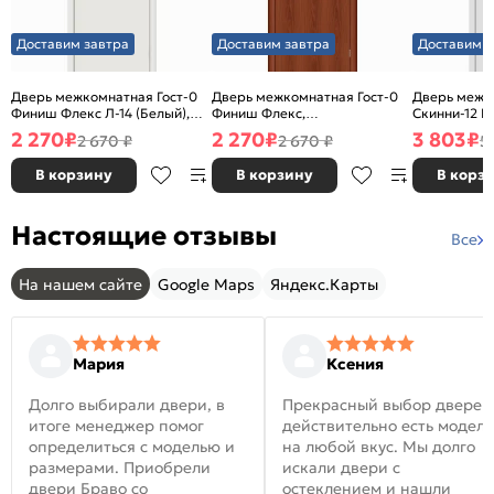
Доставим завтра
Доставим завтра
Доставим з
Дверь межкомнатная Гост-0
Дверь межкомнатная Гост-0
Дверь межк
Финиш Флекс Л-14 (Белый),
Финиш Флекс,
Скинни-12 В
глухая, каркасно-щитовая
Ламинированные Л-11
глухая, ски
2 270
₽
2 270
₽
3 803
₽
2 670 ₽
2 670 ₽
5
(ИталОрех), глухая, каркасно-
щитовая
В корзину
В корзину
В корз
Настоящие отзывы
Все
На нашем сайте
Google Maps
Яндекс.Карты
Мария
Ксения
Долго выбирали двери, в
Прекрасный выбор дверей
итоге менеджер помог
действительно есть модел
определиться с моделью и
на любой вкус. Мы долго
размерами. Приобрели
искали двери с
двери Браво со
остеклением и нашли