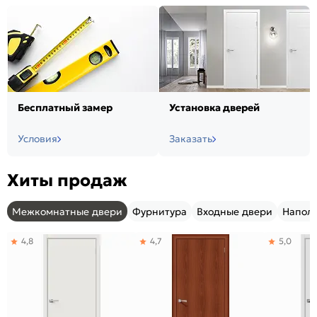
Бесплатный замер
Установка дверей
Условия
Заказать
Хиты продаж
Межкомнатные двери
Фурнитура
Входные двери
Напол
4,8
4,7
5,0