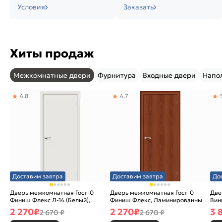
Условия
Заказать
Хиты продаж
Межкомнатные двери
Фурнитура
Входные двери
Напо
4,8
4,7
Доставим завтра
Доставим завтра
До
Дверь межкомнатная Гост-0
Дверь межкомнатная Гост-0
Две
Финиш Флекс Л-14 (Белый),
Финиш Флекс, Ламинированные
Вин
глухая, каркасно-щитовая
Л-11 (ИталОрех), глухая,
ски
2 270
₽
2 270
₽
3 
2 670 ₽
2 670 ₽
каркасно-щитовая