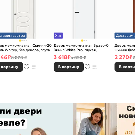
ставим завтра
Хит
Доставим 
рь межкомнатная Скинни-20
Дверь межкомнатная Браво-0
Дверь межк
ль Whitey, без декора, глухая,
Винил White Pro, глухая,
Финиш Фле
 стекла, без кромки, скиновая
каркасно-щитовая
Л-11 (ИталО
246
₽
3 618
₽
2 270
₽
8 070 ₽
4 020 ₽
2
каркасно-
 корзину
В корзину
В корз