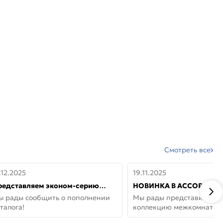
Смотреть все
.12.2025
19.11.2025
редставляем эконом-серию
НОВИНКА В АССОРТИМЕ
ерей от бренда Portika, где цена
ДВЕРИ GLOSSMAT —
ы рады сообщить о пополнении
Мы рады представить но
 значит «просто»
НЕОКЛАССИКА И УЮТ 
талога!
коллекцию межкомнатны
ДОМЕ
GlossMat (Полипропилен)