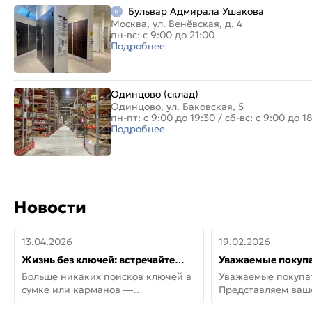
Бульвар Адмирала Ушакова
Москва, ул. Венёвская, д. 4
пн-вс: с 9:00 до 21:00
Подробнее
Одинцово (склад)
Одинцово, ул. Баковская, 5
пн-пт: с 9:00 до 19:30
/
сб-вс: с 9:00 до 1
Подробнее
Новости
13.04.2026
19.02.2026
Жизнь без ключей: встречайте
Уважаемые покупа
новую дверь СИТИ ИНТЕГРА
Представляем ва
Больше никаких поисков ключей в
Уважаемые покупа
АйКью!
новинки от Armadil
сумке или карманов —
Представляем ва
представляем СИТИ ИНТЕГРА
новинки от Armadil