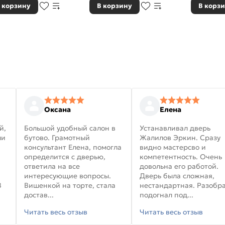
 корзину
В корзину
В корз
Оксана
Елена
й,
Большой удобный салон в
Устанавливал дверь
ли
бутово. Грамотный
Жалилов Эркин. Сразу
консультант Елена, помогла
видно мастерсво и
определится с дверью,
компетентность. Очень
ответила на все
довольна его работой.
интересующие вопросы.
Дверь была сложная,
В
Вишенкой на торте, стала
нестандартная. Разобра
достав...
подогнал под...
Читать весь отзыв
Читать весь отзыв