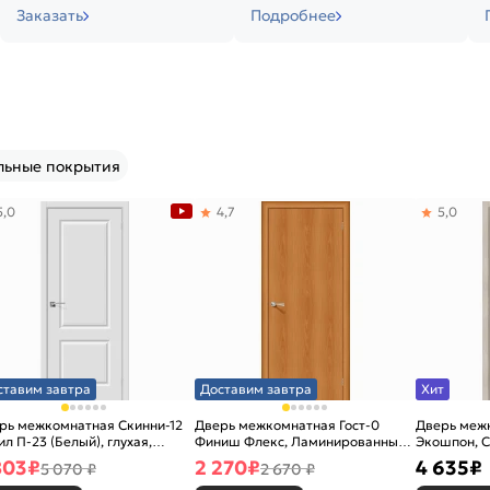
Заказать
Подробнее
льные покрытия
5,0
4,7
5,0
ставим завтра
Доставим завтра
Хит
рь межкомнатная Скинни-12
Дверь межкомнатная Гост-0
Дверь меж
ил П-23 (Белый), глухая,
Финиш Флекс, Ламинированные
Экошпон, C
новая
Л-12 (МиланОрех), глухая,
остекленна
803
₽
2 270
₽
4 635
₽
5 070 ₽
2 670 ₽
каркасно-щитовая