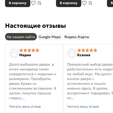
В корзину
В корзину
В
Настоящие отзывы
На нашем сайте
Google Maps
Яндекс.Карты
Мария
Ксения
Долго выбирали двери, в
Прекрасный выбор двере
итоге менеджер помог
действительно есть моде
определиться с моделью и
на любой вкус. Мы долго
размерами. Приобрели
искали двери с
двери Браво со
остеклением и нашли
стеклянными вставками. В
именно здесь. В целом,
целом, покупка прошла
ассортимент порадовал. 
гладко,...
ит...
Читать весь отзыв
Читать весь отзыв