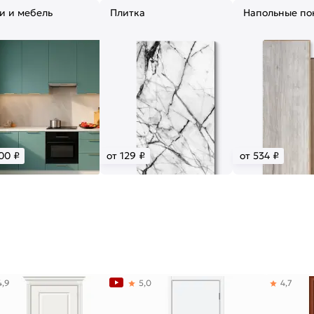
и и мебель
Плитка
Напольные по
00 ₽
от 129 ₽
от 534 ₽
4,9
5,0
4,7