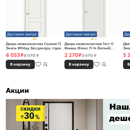
Доставим завтра
Доставим завтра
До
Дверь межкомнатная Скинни-12
Дверь межкомнатная Гост-0
Две
Эмаль Whitey, без декора, глухая,
Финиш Флекс Л-14 (Белый),
Эма
без стекла, без кромки, скиновая
глухая, каркасно-щитовая
без
6 053
₽
2 270
₽
5 
8 070 ₽
2 670 ₽
В корзину
В корзину
В
Акции