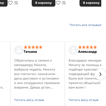
ину
В корзину
В корзину
Читать все отзывы
Татьяна
Александр
Обратилась в салоне к
Благодарю менеджер
менеджеру Никите,
Никиту за помощь в
выбрала модель, Никита
подборе красивых дв
все посчитал, назначили
подходящей фурниту
день доставки и установки
Было всё понятно, и
и все сотрудники приехали
приятно общаться) уд
л,
вовремя. Дверь устан...
вам всем !
Читать весь отзыв
Читать весь отзыв