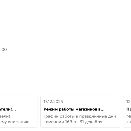
8:00
17.12.2025
12
тели!
Режим работы магазинов в
П
шему вниманию
праздничные дни с 31 декабря по
дв
тели!
График работы в праздничные дни
М
lo!
11 января
не
шему вниманию
компании 169.ru: 31 декабря:
ка
lo! Новая
Заказы, самовывоз и доставки —