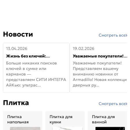
Новости
Смотреть все
13.04.2026
19.02.2026
Жизнь без ключей:
Уважаемые покупатели!
встречайте новую дверь
Представляем вашему
Больше никаких поисков
Уважаемые покупатели!
СИТИ ИНТЕГРА АйКью!
вниманию новинки от
ключей в сумке или
Представляем вашему
Armadillo!
карманов —
вниманию новинки от
представляем СИТИ ИНТЕГРА
Armadillo! Новая коллекция
АйКью: ультрас...
дверных ру...
Плитка
Смотреть все
Плитка
Плитка для
Плитка для
напольная
кухни
ванной