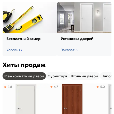
Бесплатный замер
Установка дверей
Условия
Заказать
Хиты продаж
Межкомнатные двери
Фурнитура
Входные двери
Напол
4,8
4,7
5,0