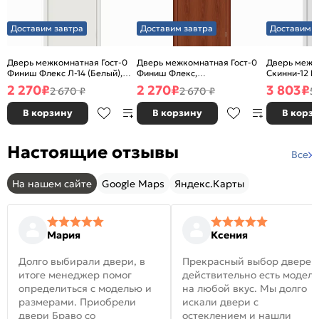
Доставим завтра
Доставим завтра
Доставим з
Дверь межкомнатная Гост-0
Дверь межкомнатная Гост-0
Дверь межк
Финиш Флекс Л-14 (Белый),
Финиш Флекс,
Скинни-12 В
глухая, каркасно-щитовая
Ламинированные Л-11
глухая, ски
2 270
₽
2 270
₽
3 803
₽
2 670 ₽
2 670 ₽
5
(ИталОрех), глухая, каркасно-
щитовая
В корзину
В корзину
В корз
Настоящие отзывы
Все
На нашем сайте
Google Maps
Яндекс.Карты
Мария
Ксения
Долго выбирали двери, в
Прекрасный выбор дверей
итоге менеджер помог
действительно есть модел
определиться с моделью и
на любой вкус. Мы долго
размерами. Приобрели
искали двери с
двери Браво со
остеклением и нашли