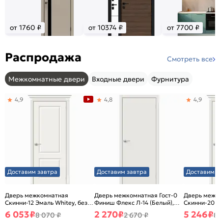
от 1760 ₽
от 10374 ₽
от 7700 ₽
Распродажа
Смотреть все
Межкомнатные двери
Входные двери
Фурнитура
4,9
4,8
4,9
Доставим завтра
Доставим завтра
Доставим з
Дверь межкомнатная
Дверь межкомнатная Гост-0
Дверь межк
Скинни-12 Эмаль Whitey, без
Финиш Флекс Л-14 (Белый),
Скинни-20 Э
декора, глухая, без стекла,
глухая, каркасно-щитовая
декора, глух
6 053
₽
2 270
₽
5 246
₽
8 070 ₽
2 670 ₽
8
без кромки, скиновая
без кромки,