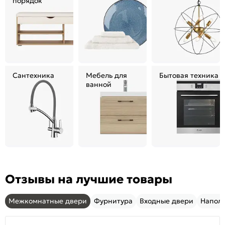
порядок
Сантехника
Мебель для
Бытовая техника
ванной
Отзывы на лучшие товары
Межкомнатные двери
Фурнитура
Входные двери
Напол