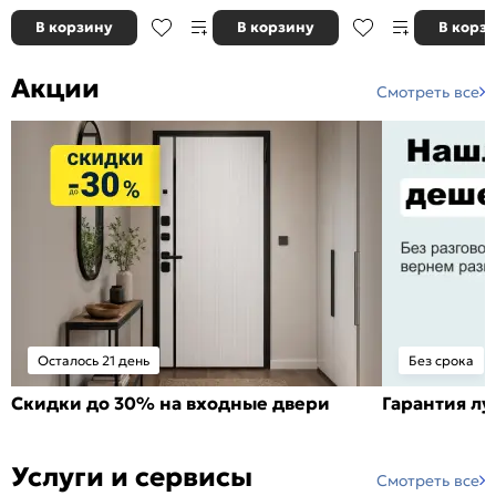
В корзину
В корзину
В корз
Акции
Смотреть все
Осталось 21 день
Без срока
Скидки до 30% на входные двери
Гарантия л
Услуги и сервисы
Смотреть все