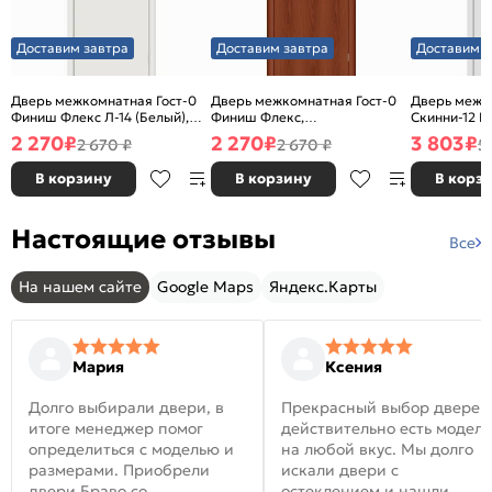
Доставим завтра
Доставим завтра
Доставим з
Дверь межкомнатная Гост-0
Дверь межкомнатная Гост-0
Дверь межк
Финиш Флекс Л-14 (Белый),
Финиш Флекс,
Скинни-12 В
глухая, каркасно-щитовая
Ламинированные Л-11
глухая, ски
2 270
₽
2 270
₽
3 803
₽
2 670 ₽
2 670 ₽
5
(ИталОрех), глухая, каркасно-
щитовая
В корзину
В корзину
В корз
Настоящие отзывы
Все
На нашем сайте
Google Maps
Яндекс.Карты
Мария
Ксения
Долго выбирали двери, в
Прекрасный выбор дверей
итоге менеджер помог
действительно есть модел
определиться с моделью и
на любой вкус. Мы долго
размерами. Приобрели
искали двери с
двери Браво со
остеклением и нашли