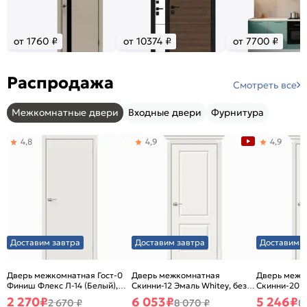
от 1760 ₽
от 10374 ₽
от 7700 ₽
Распродажа
Смотреть все
Межкомнатные двери
Входные двери
Фурнитура
4,8
4,9
4,9
Доставим завтра
Доставим завтра
Доставим з
Дверь межкомнатная Гост-0
Дверь межкомнатная
Дверь межк
Финиш Флекс Л-14 (Белый),
Скинни-12 Эмаль Whitey, без
Скинни-20 Э
глухая, каркасно-щитовая
декора, глухая, без стекла,
декора, глух
2 270
₽
6 053
₽
5 246
₽
2 670 ₽
8 070 ₽
8
без кромки, скиновая
без кромки,