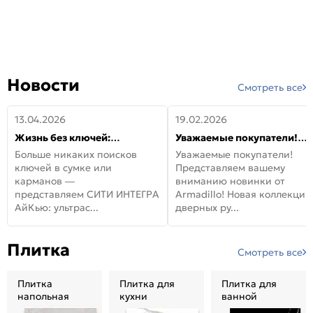
Новости
Смотреть все
13.04.2026
19.02.2026
Жизнь без ключей:
Уважаемые покупатели!
встречайте новую дверь
Представляем вашему
Больше никаких поисков
Уважаемые покупатели!
СИТИ ИНТЕГРА АйКью!
вниманию новинки от
ключей в сумке или
Представляем вашему
Armadillo!
карманов —
вниманию новинки от
представляем СИТИ ИНТЕГРА
Armadillo! Новая коллекция
АйКью: ультрас...
дверных ру...
Плитка
Смотреть все
Плитка
Плитка для
Плитка для
напольная
кухни
ванной