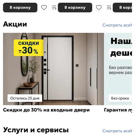
В корзину
В корзину
В корз
Акции
Смотреть все
Осталось 23 дня
Без срока
Скидки до 30% на входные двери
Гарантия л
Услуги и сервисы
Смотреть все