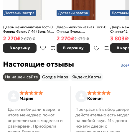
Доставим завтра
Доставим завтра
Доставим з
Дверь межкомнатная Гост-0
Дверь межкомнатная Гост-0
Дверь межк
Финиш Флекс Л-14 (Белый),
Финиш Флекс,
Скинни-12 В
глухая, каркасно-щитовая
Ламинированные Л-11
глухая, ски
2 270
₽
2 270
₽
3 803
₽
2 670 ₽
2 670 ₽
5
(ИталОрех), глухая, каркасно-
щитовая
В корзину
В корзину
В корз
Настоящие отзывы
Все
На нашем сайте
Google Maps
Яндекс.Карты
Мария
Ксения
Долго выбирали двери, в
Прекрасный выбор дверей
итоге менеджер помог
действительно есть модел
определиться с моделью и
на любой вкус. Мы долго
размерами. Приобрели
искали двери с
двери Браво со
остеклением и нашли