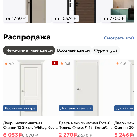
от 1760 ₽
от 10374 ₽
от 7700 ₽
Распродажа
Смотреть все
Межкомнатные двери
Входные двери
Фурнитура
4,9
4,8
4,9
Доставим завтра
Доставим завтра
Доставим з
Дверь межкомнатная
Дверь межкомнатная Гост-0
Дверь межк
Скинни-12 Эмаль Whitey, без
Финиш Флекс Л-14 (Белый),
Скинни-20 Э
декора, глухая, без стекла,
глухая, каркасно-щитовая
декора, глух
6 053
₽
2 270
₽
5 246
₽
8 070 ₽
2 670 ₽
8
без кромки, скиновая
без кромки,