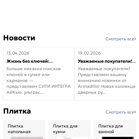
Новости
Смотреть все
13.04.2026
19.02.2026
Жизнь без ключей:
Уважаемые покупатели!
встречайте новую дверь
Представляем вашему
Больше никаких поисков
Уважаемые покупатели!
СИТИ ИНТЕГРА АйКью!
вниманию новинки от
ключей в сумке или
Представляем вашему
Armadillo!
карманов —
вниманию новинки от
представляем СИТИ ИНТЕГРА
Armadillo! Новая коллекция
АйКью: ультрас...
дверных ру...
Плитка
Смотреть все
Плитка
Плитка для
Плитка для
напольная
кухни
ванной