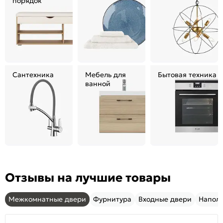
порядок
Сантехника
Мебель для
Бытовая техника
ванной
Отзывы на лучшие товары
Межкомнатные двери
Фурнитура
Входные двери
Напол