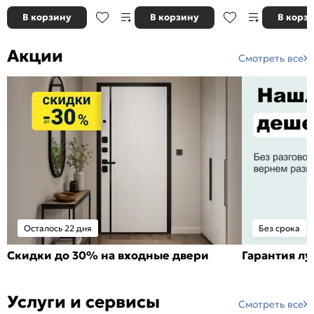
В корзину
В корзину
В корз
Акции
Смотреть все
Осталось 22 дня
Без срока
Скидки до 30% на входные двери
Гарантия л
Услуги и сервисы
Смотреть все