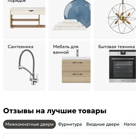
порядок
Сантехника
Мебель для
Бытовая техника
ванной
Отзывы на лучшие товары
Межкомнатные двери
Фурнитура
Входные двери
Напол