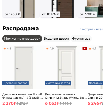
от 1760 ₽
от 10374 ₽
от 7700 ₽
Распродажа
Смотреть все
Межкомнатные двери
Входные двери
Фурнитура
4,8
4,9
4,9
Доставим завтра
Доставим завтра
Доставим з
Дверь межкомнатная Гост-0
Дверь межкомнатная
Дверь межк
Финиш Флекс Л-14 (Белый),
Скинни-12 Эмаль Whitey, без
Скинни-20 Э
глухая, каркасно-щитовая
декора, глухая, без стекла,
декора, глух
2 270
₽
6 053
₽
5 246
₽
2 670 ₽
8 070 ₽
8
без кромки, скиновая
без кромки,