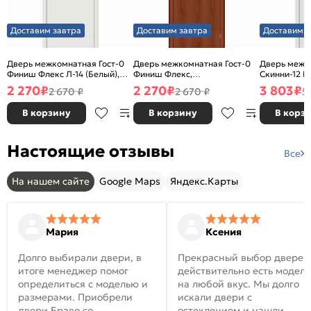
Доставим завтра
Доставим завтра
Доставим з
Дверь межкомнатная Гост-0
Дверь межкомнатная Гост-0
Дверь межк
Финиш Флекс Л-14 (Белый),
Финиш Флекс,
Скинни-12 В
глухая, каркасно-щитовая
Ламинированные Л-11
глухая, ски
2 270
₽
2 270
₽
3 803
₽
2 670 ₽
2 670 ₽
5
(ИталОрех), глухая, каркасно-
щитовая
В корзину
В корзину
В корз
Настоящие отзывы
Все
На нашем сайте
Google Maps
Яндекс.Карты
Мария
Ксения
Долго выбирали двери, в
Прекрасный выбор дверей
итоге менеджер помог
действительно есть модел
определиться с моделью и
на любой вкус. Мы долго
размерами. Приобрели
искали двери с
двери Браво со
остеклением и нашли