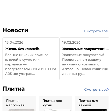
Новости
Смотреть все
13.04.2026
19.02.2026
Жизнь без ключей:
Уважаемые покупатели!
встречайте новую дверь
Представляем вашему
Больше никаких поисков
Уважаемые покупатели!
СИТИ ИНТЕГРА АйКью!
вниманию новинки от
ключей в сумке или
Представляем вашему
Armadillo!
карманов —
вниманию новинки от
представляем СИТИ ИНТЕГРА
Armadillo! Новая коллекция
АйКью: ультрас...
дверных ру...
Плитка
Смотреть все
Плитка
Плитка для
Плитка для
напольная
кухни
ванной