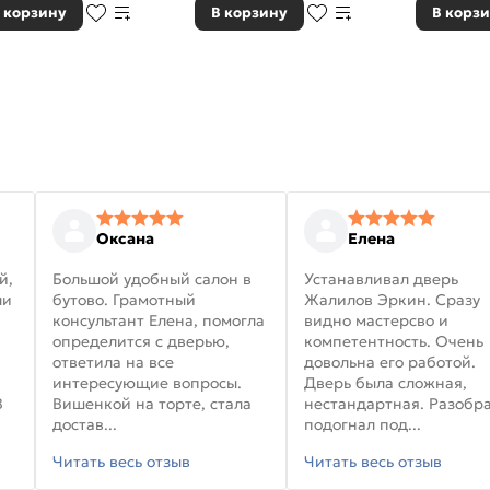
 корзину
В корзину
В корз
Оксана
Елена
й,
Большой удобный салон в
Устанавливал дверь
ли
бутово. Грамотный
Жалилов Эркин. Сразу
консультант Елена, помогла
видно мастерсво и
определится с дверью,
компетентность. Очень
ответила на все
довольна его работой.
интересующие вопросы.
Дверь была сложная,
В
Вишенкой на торте, стала
нестандартная. Разобра
достав...
подогнал под...
Читать весь отзыв
Читать весь отзыв