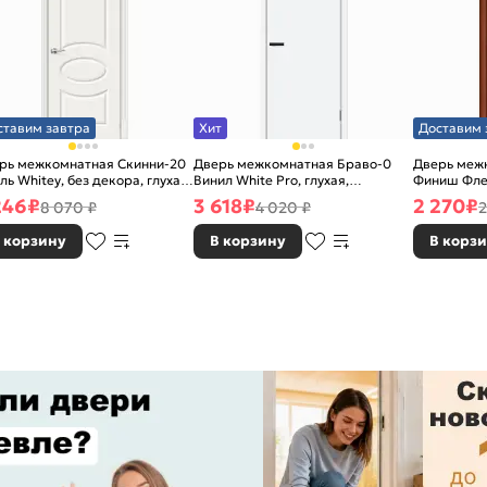
ставим завтра
Хит
Доставим 
рь межкомнатная Скинни-20
Дверь межкомнатная Браво-0
Дверь межк
ль Whitey, без декора, глухая,
Винил White Pro, глухая,
Финиш Фле
 стекла, без кромки, скиновая
каркасно-щитовая
Л-11 (ИталО
246
₽
3 618
₽
2 270
₽
8 070 ₽
4 020 ₽
2
каркасно-
 корзину
В корзину
В корз