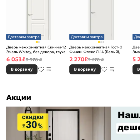
Доставим завтра
Доставим завтра
До
Дверь межкомнатная Скинни-12
Дверь межкомнатная Гост-0
Две
Эмаль Whitey, без декора, глухая,
Финиш Флекс Л-14 (Белый),
Эма
без стекла, без кромки, скиновая
глухая, каркасно-щитовая
без
6 053
₽
2 270
₽
5 
8 070 ₽
2 670 ₽
В корзину
В корзину
В
Акции