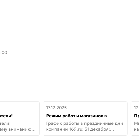
8:00
17.12.2025
12
тели!
Режим работы магазинов в
П
шему вниманию
праздничные дни с 31 декабря по
дв
тели!
График работы в праздничные дни
М
lo!
11 января
не
шему вниманию
компании 169.ru: 31 декабря:
ка
lo! Новая
Заказы, самовывоз и доставки —