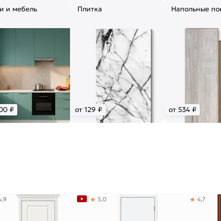
и и мебель
Плитка
Напольные по
00 ₽
от 129 ₽
от 534 ₽
4,9
5,0
4,7