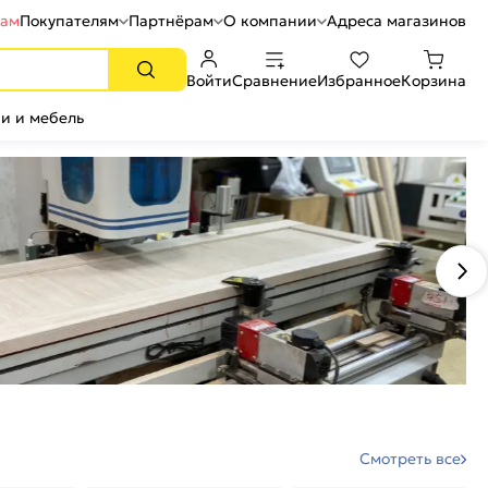
рам
Покупателям
Партнёрам
О компании
Адреса магазинов
Войти
Сравнение
Избранное
Корзина
и и мебель
Смотреть все