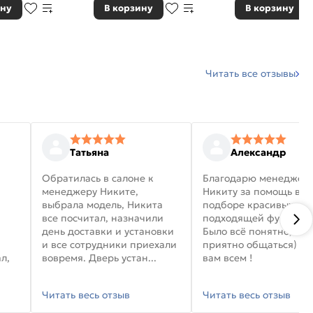
ину
В корзину
В корзину
Читать все отзывы
Татьяна
Александр
Обратилась в салоне к
Благодарю менеджер
менеджеру Никите,
Никиту за помощь в
выбрала модель, Никита
подборе красивых дв
все посчитал, назначили
подходящей фурниту
день доставки и установки
Было всё понятно, и
и все сотрудники приехали
приятно общаться) уд
л,
вовремя. Дверь устан...
вам всем !
Читать весь отзыв
Читать весь отзыв