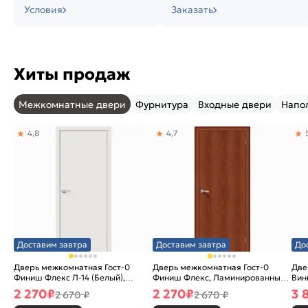
Условия
Заказать
Хиты продаж
Межкомнатные двери
Фурнитура
Входные двери
Напо
4,8
4,7
Доставим завтра
Доставим завтра
До
Дверь межкомнатная Гост-0
Дверь межкомнатная Гост-0
Две
Финиш Флекс Л-14 (Белый),
Финиш Флекс, Ламинированные
Вин
глухая, каркасно-щитовая
Л-11 (ИталОрех), глухая,
ски
2 270
₽
2 270
₽
3 
2 670 ₽
2 670 ₽
каркасно-щитовая