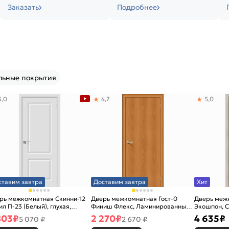
Заказать
Подробнее
льные покрытия
5,0
4,7
5,0
ставим завтра
Доставим завтра
Хит
рь межкомнатная Скинни-12
Дверь межкомнатная Гост-0
Дверь меж
ил П-23 (Белый), глухая,
Финиш Флекс, Ламинированные
Экошпон, C
новая
Л-12 (МиланОрех), глухая,
остекленна
803
₽
2 270
₽
4 635
₽
5 070 ₽
2 670 ₽
каркасно-щитовая