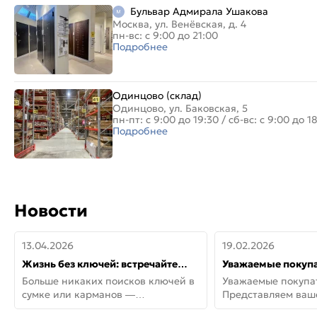
Бульвар Адмирала Ушакова
Москва, ул. Венёвская, д. 4
пн-вс: с 9:00 до 21:00
Подробнее
Одинцово (склад)
Одинцово, ул. Баковская, 5
пн-пт: с 9:00 до 19:30
/
сб-вс: с 9:00 до 1
Подробнее
Новости
13.04.2026
19.02.2026
Жизнь без ключей: встречайте
Уважаемые покупа
новую дверь СИТИ ИНТЕГРА
Представляем ва
Больше никаких поисков ключей в
Уважаемые покупа
АйКью!
новинки от Armadil
сумке или карманов —
Представляем ва
представляем СИТИ ИНТЕГРА
новинки от Armadil