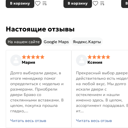
В корзину
В корзину
В
Настоящие отзывы
На нашем сайте
Google Maps
Яндекс.Карты
Мария
Ксения
Долго выбирали двери, в
Прекрасный выбор двере
итоге менеджер помог
действительно есть моде
определиться с моделью и
на любой вкус. Мы долго
размерами. Приобрели
искали двери с
двери Браво со
остеклением и нашли
стеклянными вставками. В
именно здесь. В целом,
целом, покупка прошла
ассортимент порадовал. 
гладко,...
ит...
Читать весь отзыв
Читать весь отзыв