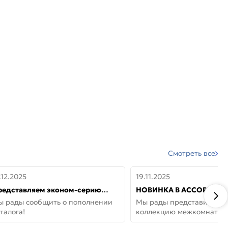
Смотреть все
.12.2025
19.11.2025
редставляем эконом-серию
НОВИНКА В АССОРТИМЕ
ерей от бренда Portika, где цена
ДВЕРИ GLOSSMAT —
ы рады сообщить о пополнении
Мы рады представить но
 значит «просто»
НЕОКЛАССИКА И УЮТ 
талога!
коллекцию межкомнатны
ДОМЕ
GlossMat (Полипропилен)