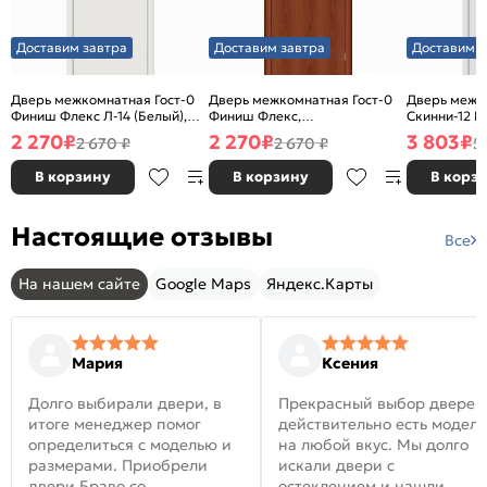
Доставим завтра
Доставим завтра
Доставим з
Дверь межкомнатная Гост-0
Дверь межкомнатная Гост-0
Дверь межк
Финиш Флекс Л-14 (Белый),
Финиш Флекс,
Скинни-12 В
глухая, каркасно-щитовая
Ламинированные Л-11
глухая, ски
2 270
₽
2 270
₽
3 803
₽
2 670 ₽
2 670 ₽
5
(ИталОрех), глухая, каркасно-
щитовая
В корзину
В корзину
В корз
Настоящие отзывы
Все
На нашем сайте
Google Maps
Яндекс.Карты
Мария
Ксения
Долго выбирали двери, в
Прекрасный выбор дверей
итоге менеджер помог
действительно есть модел
определиться с моделью и
на любой вкус. Мы долго
размерами. Приобрели
искали двери с
двери Браво со
остеклением и нашли