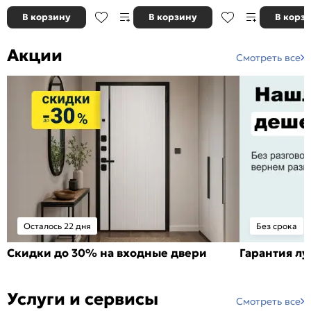
В корзину
В корзину
В корз
Акции
Смотреть все
Осталось 22 дня
Без срока
Скидки до 30% на входные двери
Гарантия л
Услуги и сервисы
Смотреть все