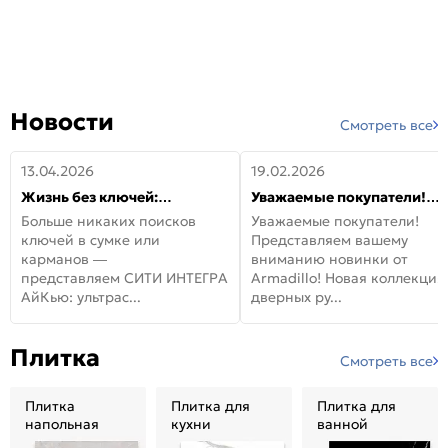
Новости
Смотреть все
13.04.2026
19.02.2026
Жизнь без ключей:
Уважаемые покупатели!
встречайте новую дверь
Представляем вашему
Больше никаких поисков
Уважаемые покупатели!
СИТИ ИНТЕГРА АйКью!
вниманию новинки от
ключей в сумке или
Представляем вашему
Armadillo!
карманов —
вниманию новинки от
представляем СИТИ ИНТЕГРА
Armadillo! Новая коллекция
АйКью: ультрас...
дверных ру...
Плитка
Смотреть все
Плитка
Плитка для
Плитка для
напольная
кухни
ванной