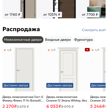
от 1760 ₽
от 10374 ₽
от 7700 ₽
Распродажа
Смотреть все
Межкомнатные двери
Входные двери
Фурнитура
4,8
4,9
4,9
Доставим завтра
Доставим завтра
Доставим з
Дверь межкомнатная Гост-0
Дверь межкомнатная
Дверь межк
Финиш Флекс Л-14 (Белый),
Скинни-12 Эмаль Whitey, без
Скинни-20 Э
глухая, каркасно-щитовая
декора, глухая, без стекла,
декора, глух
2 270
₽
6 053
₽
5 246
₽
2 670 ₽
8 070 ₽
8
без кромки, скиновая
без кромки,