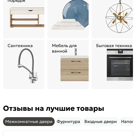
порядок
Сантехника
Мебель для
Бытовая техника
ванной
Отзывы на лучшие товары
Межкомнатные двери
Фурнитура
Входные двери
Напол