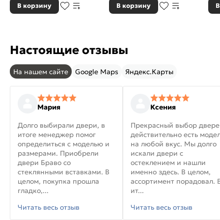
В корзину
В корзину
В
Настоящие отзывы
На нашем сайте
Google Maps
Яндекс.Карты
Мария
Ксения
Долго выбирали двери, в
Прекрасный выбор двере
итоге менеджер помог
действительно есть моде
определиться с моделью и
на любой вкус. Мы долго
размерами. Приобрели
искали двери с
двери Браво со
остеклением и нашли
стеклянными вставками. В
именно здесь. В целом,
целом, покупка прошла
ассортимент порадовал. 
гладко,...
ит...
Читать весь отзыв
Читать весь отзыв