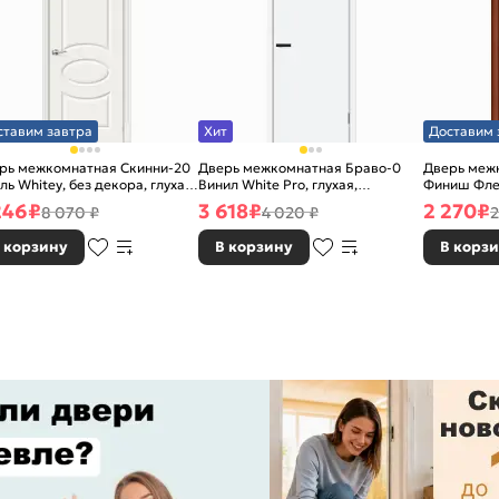
ставим завтра
Хит
Доставим 
рь межкомнатная Скинни-20
Дверь межкомнатная Браво-0
Дверь межк
ль Whitey, без декора, глухая,
Винил White Pro, глухая,
Финиш Фле
 стекла, без кромки, скиновая
каркасно-щитовая
Л-11 (ИталО
246
₽
3 618
₽
2 270
₽
8 070 ₽
4 020 ₽
2
каркасно-
 корзину
В корзину
В корз