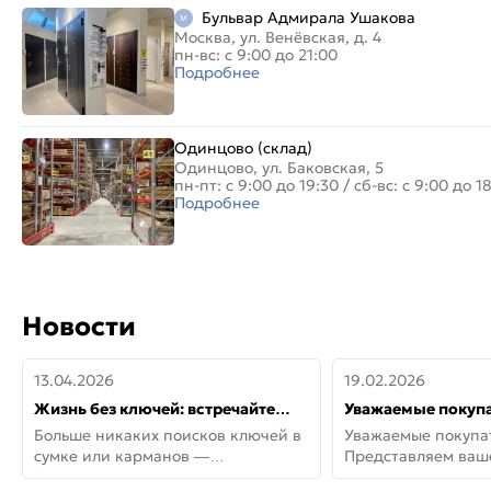
Бульвар Адмирала Ушакова
Москва, ул. Венёвская, д. 4
пн-вс: с 9:00 до 21:00
Подробнее
Одинцово (склад)
Одинцово, ул. Баковская, 5
пн-пт: с 9:00 до 19:30
/
сб-вс: с 9:00 до 1
Подробнее
Новости
13.04.2026
19.02.2026
Жизнь без ключей: встречайте
Уважаемые покупа
новую дверь СИТИ ИНТЕГРА
Представляем ва
Больше никаких поисков ключей в
Уважаемые покупа
АйКью!
новинки от Armadil
сумке или карманов —
Представляем ва
представляем СИТИ ИНТЕГРА
новинки от Armadil