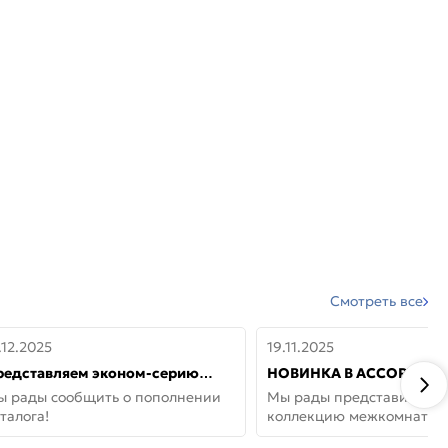
Смотреть все
.12.2025
19.11.2025
редставляем эконом-серию
НОВИНКА В АССОРТИМЕ
ерей от бренда Portika, где цена
ДВЕРИ GLOSSMAT —
ы рады сообщить о пополнении
Мы рады представить но
 значит «просто»
НЕОКЛАССИКА И УЮТ 
талога!
коллекцию межкомнатны
ДОМЕ
GlossMat (Полипропилен)