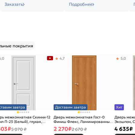
Заказать
Подробнее
льные покрытия
5,0
4,7
5,0
ставим завтра
Доставим завтра
Хит
рь межкомнатная Скинни-12
Дверь межкомнатная Гост-0
Дверь меж
ил П-23 (Белый), глухая,
Финиш Флекс, Ламинированные
Экошпон, C
новая
Л-12 (МиланОрех), глухая,
остекленна
803
₽
2 270
₽
4 635
₽
5 070 ₽
2 670 ₽
каркасно-щитовая