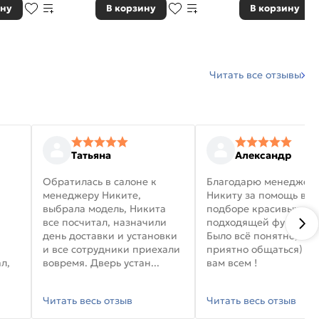
ину
В корзину
В корзину
Читать все отзывы
Татьяна
Александр
Обратилась в салоне к
Благодарю менеджер
менеджеру Никите,
Никиту за помощь в
выбрала модель, Никита
подборе красивых дв
все посчитал, назначили
подходящей фурниту
день доставки и установки
Было всё понятно, и
и все сотрудники приехали
приятно общаться) уд
л,
вовремя. Дверь устан...
вам всем !
Читать весь отзыв
Читать весь отзыв