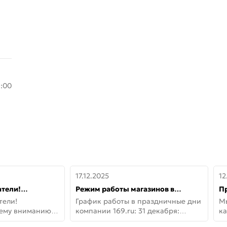
8:00
17.12.2025
12
тели!
Режим работы магазинов в
П
шему вниманию
праздничные дни с 31 декабря по
дв
тели!
График работы в праздничные дни
М
lo!
11 января
не
шему вниманию
компании 169.ru: 31 декабря:
ка
lo! Новая
Заказы, самовывоз и доставки —