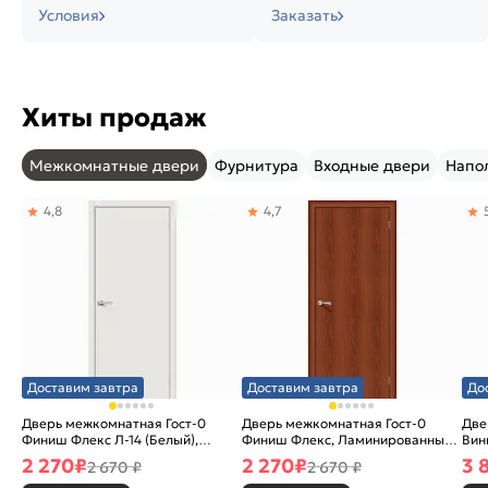
Условия
Заказать
Хиты продаж
Межкомнатные двери
Фурнитура
Входные двери
Напо
4,8
4,7
Доставим завтра
Доставим завтра
До
Дверь межкомнатная Гост-0
Дверь межкомнатная Гост-0
Две
Финиш Флекс Л-14 (Белый),
Финиш Флекс, Ламинированные
Вин
глухая, каркасно-щитовая
Л-11 (ИталОрех), глухая,
ски
2 270
₽
2 270
₽
3 
2 670 ₽
2 670 ₽
каркасно-щитовая