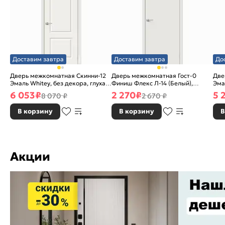
Доставим завтра
Доставим завтра
До
Дверь межкомнатная Скинни-12
Дверь межкомнатная Гост-0
Две
Эмаль Whitey, без декора, глухая,
Финиш Флекс Л-14 (Белый),
Эма
без стекла, без кромки, скиновая
глухая, каркасно-щитовая
без
6 053
₽
2 270
₽
5 
8 070 ₽
2 670 ₽
В корзину
В корзину
В
Акции