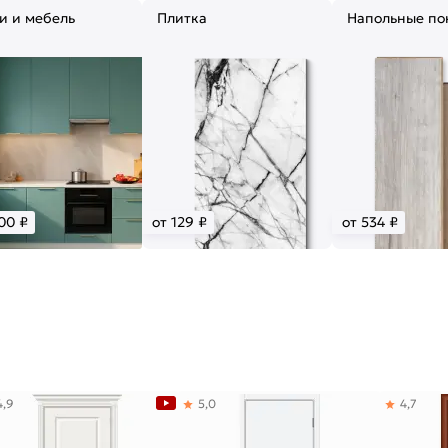
и и мебель
Плитка
Напольные по
00 ₽
от 129 ₽
от 534 ₽
4,9
5,0
4,7