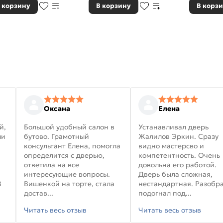
 корзину
В корзину
В корз
Оксана
Елена
й,
Большой удобный салон в
Устанавливал дверь
ли
бутово. Грамотный
Жалилов Эркин. Сразу
консультант Елена, помогла
видно мастерсво и
определится с дверью,
компетентность. Очень
ответила на все
довольна его работой.
интересующие вопросы.
Дверь была сложная,
В
Вишенкой на торте, стала
нестандартная. Разобра
достав...
подогнал под...
Читать весь отзыв
Читать весь отзыв