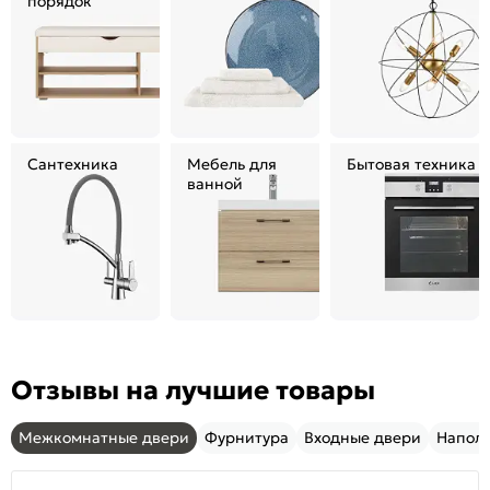
порядок
Сантехника
Мебель для
Бытовая техника
ванной
Отзывы на лучшие товары
Межкомнатные двери
Фурнитура
Входные двери
Напол