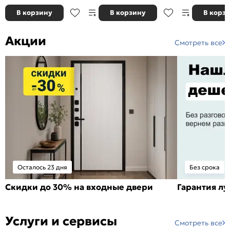
В корзину
В корзину
В корз
Акции
Смотреть все
Осталось 23 дня
Без срока
Скидки до 30% на входные двери
Гарантия л
Услуги и сервисы
Смотреть все