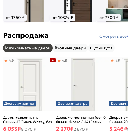
от 1760 ₽
от 10374 ₽
от 7700 ₽
Распродажа
Смотреть все
Межкомнатные двери
Входные двери
Фурнитура
4,9
4,8
4,9
Доставим завтра
Доставим завтра
Доставим з
Дверь межкомнатная
Дверь межкомнатная Гост-0
Дверь межк
Скинни-12 Эмаль Whitey, без
Финиш Флекс Л-14 (Белый),
Скинни-20 Э
декора, глухая, без стекла,
глухая, каркасно-щитовая
декора, глух
6 053
₽
2 270
₽
5 246
₽
8 070 ₽
2 670 ₽
8
без кромки, скиновая
без кромки,