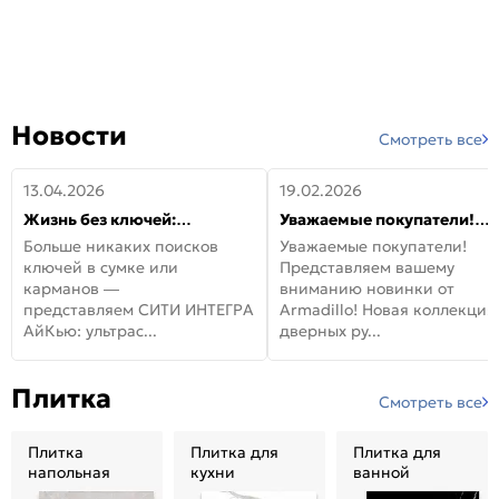
Новости
Смотреть все
13.04.2026
19.02.2026
Жизнь без ключей:
Уважаемые покупатели!
встречайте новую дверь
Представляем вашему
Больше никаких поисков
Уважаемые покупатели!
СИТИ ИНТЕГРА АйКью!
вниманию новинки от
ключей в сумке или
Представляем вашему
Armadillo!
карманов —
вниманию новинки от
представляем СИТИ ИНТЕГРА
Armadillo! Новая коллекция
АйКью: ультрас...
дверных ру...
Плитка
Смотреть все
Плитка
Плитка для
Плитка для
напольная
кухни
ванной