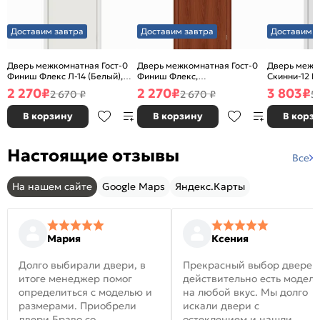
Доставим завтра
Доставим завтра
Доставим з
Дверь межкомнатная Гост-0
Дверь межкомнатная Гост-0
Дверь межк
Финиш Флекс Л-14 (Белый),
Финиш Флекс,
Скинни-12 В
глухая, каркасно-щитовая
Ламинированные Л-11
глухая, ски
2 270
₽
2 270
₽
3 803
₽
2 670 ₽
2 670 ₽
5
(ИталОрех), глухая, каркасно-
щитовая
В корзину
В корзину
В корз
Настоящие отзывы
Все
На нашем сайте
Google Maps
Яндекс.Карты
Мария
Ксения
Долго выбирали двери, в
Прекрасный выбор дверей
итоге менеджер помог
действительно есть модел
определиться с моделью и
на любой вкус. Мы долго
размерами. Приобрели
искали двери с
двери Браво со
остеклением и нашли