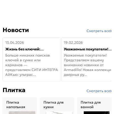
Новости
Смотреть все
13.04.2026
19.02.2026
Жизнь без ключей:
Уважаемые покупатели!
встречайте новую дверь
Представляем вашему
Больше никаких поисков
Уважаемые покупатели!
СИТИ ИНТЕГРА АйКью!
вниманию новинки от
ключей в сумке или
Представляем вашему
Armadillo!
карманов —
вниманию новинки от
представляем СИТИ ИНТЕГРА
Armadillo! Новая коллекция
АйКью: ультрас...
дверных ру...
Плитка
Смотреть все
Плитка
Плитка для
Плитка для
напольная
кухни
ванной