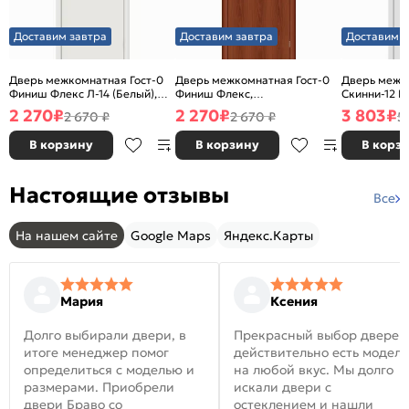
Доставим завтра
Доставим завтра
Доставим з
Дверь межкомнатная Гост-0
Дверь межкомнатная Гост-0
Дверь межк
Финиш Флекс Л-14 (Белый),
Финиш Флекс,
Скинни-12 В
глухая, каркасно-щитовая
Ламинированные Л-11
глухая, ски
2 270
₽
2 270
₽
3 803
₽
2 670 ₽
2 670 ₽
5
(ИталОрех), глухая, каркасно-
щитовая
В корзину
В корзину
В корз
Настоящие отзывы
Все
На нашем сайте
Google Maps
Яндекс.Карты
Мария
Ксения
Долго выбирали двери, в
Прекрасный выбор дверей
итоге менеджер помог
действительно есть модел
определиться с моделью и
на любой вкус. Мы долго
размерами. Приобрели
искали двери с
двери Браво со
остеклением и нашли