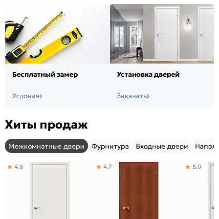
Бесплатный замер
Установка дверей
Условия
Заказать
Хиты продаж
Межкомнатные двери
Фурнитура
Входные двери
Напол
4,8
4,7
5,0