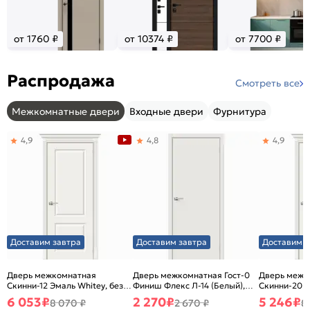
от 1760 ₽
от 10374 ₽
от 7700 ₽
Распродажа
Смотреть все
Межкомнатные двери
Входные двери
Фурнитура
4,9
4,8
4,9
Доставим завтра
Доставим завтра
Доставим з
Дверь межкомнатная
Дверь межкомнатная Гост-0
Дверь межк
Скинни-12 Эмаль Whitey, без
Финиш Флекс Л-14 (Белый),
Скинни-20 Э
декора, глухая, без стекла,
глухая, каркасно-щитовая
декора, глух
6 053
₽
2 270
₽
5 246
₽
8 070 ₽
2 670 ₽
8
без кромки, скиновая
без кромки,