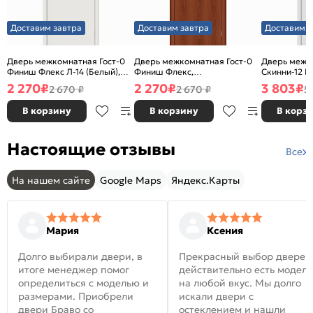
Доставим завтра
Доставим завтра
Доставим з
Дверь межкомнатная Гост-0
Дверь межкомнатная Гост-0
Дверь межк
Финиш Флекс Л-14 (Белый),
Финиш Флекс,
Скинни-12 В
глухая, каркасно-щитовая
Ламинированные Л-11
глухая, ски
2 270
₽
2 270
₽
3 803
₽
2 670 ₽
2 670 ₽
5
(ИталОрех), глухая, каркасно-
щитовая
В корзину
В корзину
В корз
Настоящие отзывы
Все
На нашем сайте
Google Maps
Яндекс.Карты
Мария
Ксения
Долго выбирали двери, в
Прекрасный выбор дверей
итоге менеджер помог
действительно есть модел
определиться с моделью и
на любой вкус. Мы долго
размерами. Приобрели
искали двери с
двери Браво со
остеклением и нашли