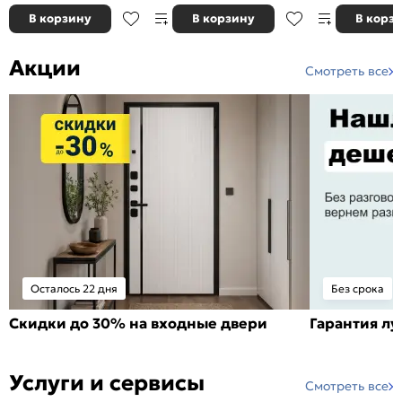
В корзину
В корзину
В корз
Акции
Смотреть все
Осталось 22 дня
Без срока
Скидки до 30% на входные двери
Гарантия л
Услуги и сервисы
Смотреть все