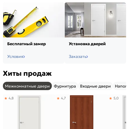
Бесплатный замер
Установка дверей
Условия
Заказать
Хиты продаж
Межкомнатные двери
Фурнитура
Входные двери
Напол
4,8
4,7
5,0