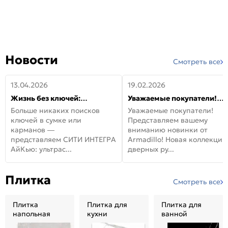
Новости
Смотреть все
13.04.2026
19.02.2026
Жизнь без ключей:
Уважаемые покупатели!
встречайте новую дверь
Представляем вашему
Больше никаких поисков
Уважаемые покупатели!
СИТИ ИНТЕГРА АйКью!
вниманию новинки от
ключей в сумке или
Представляем вашему
Armadillo!
карманов —
вниманию новинки от
представляем СИТИ ИНТЕГРА
Armadillo! Новая коллекция
АйКью: ультрас...
дверных ру...
Плитка
Смотреть все
Плитка
Плитка для
Плитка для
напольная
кухни
ванной