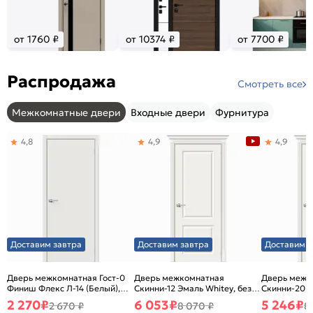
от 1760 ₽
от 10374 ₽
от 7700 ₽
Распродажа
Смотреть все
Межкомнатные двери
Входные двери
Фурнитура
4,8
4,9
4,9
Доставим завтра
Доставим завтра
Доставим з
Дверь межкомнатная Гост-0
Дверь межкомнатная
Дверь межк
Финиш Флекс Л-14 (Белый),
Скинни-12 Эмаль Whitey, без
Скинни-20 Э
глухая, каркасно-щитовая
декора, глухая, без стекла,
декора, глух
2 270
₽
6 053
₽
5 246
₽
2 670 ₽
8 070 ₽
8
без кромки, скиновая
без кромки,