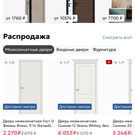
от 1760 ₽
от 10374 ₽
от 7700 ₽
Распродажа
Смотреть все
Межкомнатные двери
Входные двери
Фурнитура
4,8
4,9
4,9
Доставим завтра
Доставим завтра
Доставим з
Дверь межкомнатная Гост-0
Дверь межкомнатная
Дверь межк
Финиш Флекс Л-14 (Белый),
Скинни-12 Эмаль Whitey, без
Скинни-20 Э
глухая, каркасно-щитовая
декора, глухая, без стекла,
декора, глух
2 270
₽
6 053
₽
5 246
₽
2 670 ₽
8 070 ₽
8
без кромки, скиновая
без кромки,