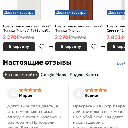
Доставим завтра
Доставим завтра
Доставим з
Дверь межкомнатная Гост-0
Дверь межкомнатная Гост-0
Дверь межк
Финиш Флекс Л-14 (Белый),
Финиш Флекс,
Скинни-12 В
глухая, каркасно-щитовая
Ламинированные Л-11
глухая, ски
2 270
₽
2 270
₽
3 803
₽
2 670 ₽
2 670 ₽
5
(ИталОрех), глухая, каркасно-
щитовая
В корзину
В корзину
В корз
Настоящие отзывы
Все
На нашем сайте
Google Maps
Яндекс.Карты
Мария
Ксения
Долго выбирали двери, в
Прекрасный выбор дверей
итоге менеджер помог
действительно есть модел
определиться с моделью и
на любой вкус. Мы долго
размерами. Приобрели
искали двери с
двери Браво со
остеклением и нашли