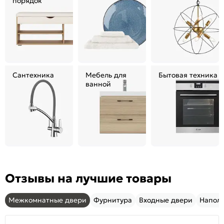
порядок
Сантехника
Мебель для
Бытовая техника
ванной
Отзывы на лучшие товары
Межкомнатные двери
Фурнитура
Входные двери
Напол