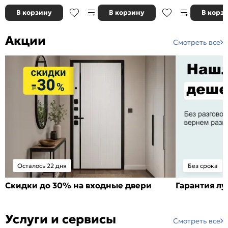
В корзину
В корзину
В корз
Акции
Смотреть все
Осталось 22 дня
Без срока
Скидки до 30% на входные двери
Гарантия л
Услуги и сервисы
Смотреть все