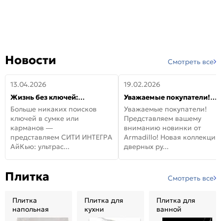
Новости
Смотреть все
13.04.2026
19.02.2026
Жизнь без ключей:
Уважаемые покупатели!
встречайте новую дверь
Представляем вашему
Больше никаких поисков
Уважаемые покупатели!
СИТИ ИНТЕГРА АйКью!
вниманию новинки от
ключей в сумке или
Представляем вашему
Armadillo!
карманов —
вниманию новинки от
представляем СИТИ ИНТЕГРА
Armadillo! Новая коллекция
АйКью: ультрас...
дверных ру...
Плитка
Смотреть все
Плитка
Плитка для
Плитка для
напольная
кухни
ванной