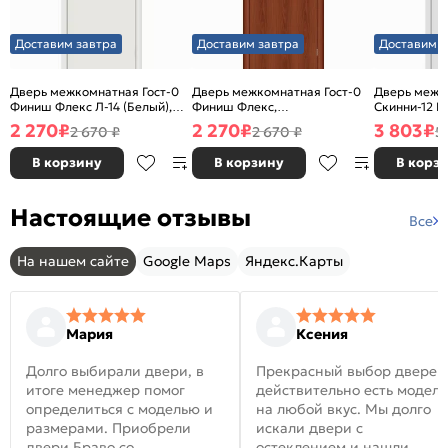
Доставим завтра
Доставим завтра
Доставим з
Дверь межкомнатная Гост-0
Дверь межкомнатная Гост-0
Дверь межк
Финиш Флекс Л-14 (Белый),
Финиш Флекс,
Скинни-12 В
глухая, каркасно-щитовая
Ламинированные Л-11
глухая, ски
2 270
₽
2 270
₽
3 803
₽
2 670 ₽
2 670 ₽
5
(ИталОрех), глухая, каркасно-
щитовая
В корзину
В корзину
В корз
Настоящие отзывы
Все
На нашем сайте
Google Maps
Яндекс.Карты
Мария
Ксения
Долго выбирали двери, в
Прекрасный выбор дверей
итоге менеджер помог
действительно есть модел
определиться с моделью и
на любой вкус. Мы долго
размерами. Приобрели
искали двери с
двери Браво со
остеклением и нашли