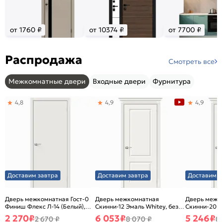
от 1760 ₽
от 10374 ₽
от 7700 ₽
Распродажа
Смотреть все
Межкомнатные двери
Входные двери
Фурнитура
4,8
4,9
4,9
Доставим завтра
Доставим завтра
Доставим з
Дверь межкомнатная Гост-0
Дверь межкомнатная
Дверь межк
Финиш Флекс Л-14 (Белый),
Скинни-12 Эмаль Whitey, без
Скинни-20 Э
глухая, каркасно-щитовая
декора, глухая, без стекла,
декора, глух
2 270
₽
6 053
₽
5 246
₽
2 670 ₽
8 070 ₽
8
без кромки, скиновая
без кромки,