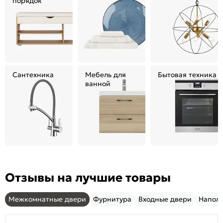
порядок
Сантехника
Мебель для
Бытовая техника
ванной
Отзывы на лучшие товары
Межкомнатные двери
Фурнитура
Входные двери
Напол