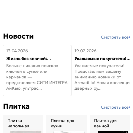
Новости
Смотреть все
13.04.2026
19.02.2026
Жизнь без ключей:
Уважаемые покупатели!
встречайте новую дверь
Представляем вашему
Больше никаких поисков
Уважаемые покупатели!
СИТИ ИНТЕГРА АйКью!
вниманию новинки от
ключей в сумке или
Представляем вашему
Armadillo!
карманов —
вниманию новинки от
представляем СИТИ ИНТЕГРА
Armadillo! Новая коллекция
АйКью: ультрас...
дверных ру...
Плитка
Смотреть все
Плитка
Плитка для
Плитка для
напольная
кухни
ванной