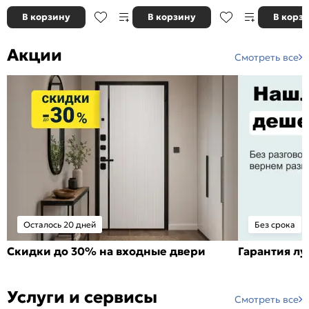
В корзину
В корзину
В корз
Акции
Смотреть все
Осталось 20 дней
Без срока
Скидки до 30% на входные двери
Гарантия л
Услуги и сервисы
Смотреть все