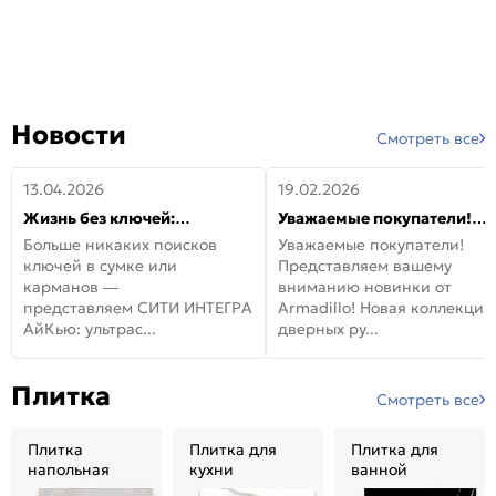
Новости
Смотреть все
13.04.2026
19.02.2026
Жизнь без ключей:
Уважаемые покупатели!
встречайте новую дверь
Представляем вашему
Больше никаких поисков
Уважаемые покупатели!
СИТИ ИНТЕГРА АйКью!
вниманию новинки от
ключей в сумке или
Представляем вашему
Armadillo!
карманов —
вниманию новинки от
представляем СИТИ ИНТЕГРА
Armadillo! Новая коллекция
АйКью: ультрас...
дверных ру...
Плитка
Смотреть все
Плитка
Плитка для
Плитка для
напольная
кухни
ванной