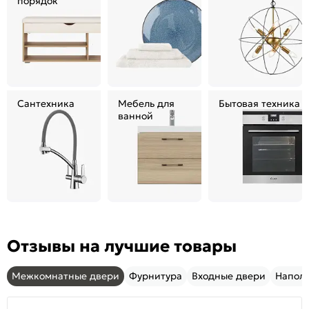
порядок
Сантехника
Мебель для
Бытовая техника
ванной
Отзывы на лучшие товары
Межкомнатные двери
Фурнитура
Входные двери
Напол