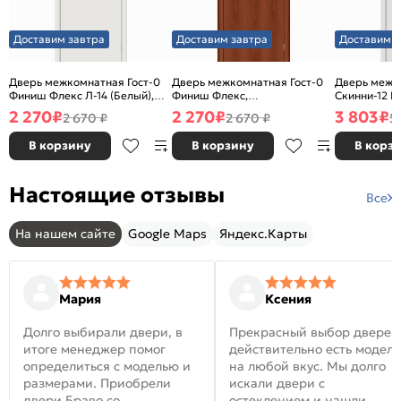
Доставим завтра
Доставим завтра
Доставим з
Дверь межкомнатная Гост-0
Дверь межкомнатная Гост-0
Дверь межк
Финиш Флекс Л-14 (Белый),
Финиш Флекс,
Скинни-12 В
глухая, каркасно-щитовая
Ламинированные Л-11
глухая, ски
2 270
₽
2 270
₽
3 803
₽
2 670 ₽
2 670 ₽
5
(ИталОрех), глухая, каркасно-
щитовая
В корзину
В корзину
В корз
Настоящие отзывы
Все
На нашем сайте
Google Maps
Яндекс.Карты
Мария
Ксения
Долго выбирали двери, в
Прекрасный выбор дверей
итоге менеджер помог
действительно есть модел
определиться с моделью и
на любой вкус. Мы долго
размерами. Приобрели
искали двери с
двери Браво со
остеклением и нашли