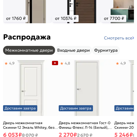
от 1760 ₽
от 10374 ₽
от 7700 ₽
Распродажа
Смотреть все
Межкомнатные двери
Входные двери
Фурнитура
4,9
4,8
4,9
Доставим завтра
Доставим завтра
Доставим з
Дверь межкомнатная
Дверь межкомнатная Гост-0
Дверь межк
Скинни-12 Эмаль Whitey, без
Финиш Флекс Л-14 (Белый),
Скинни-20 Э
декора, глухая, без стекла,
глухая, каркасно-щитовая
декора, глух
6 053
₽
2 270
₽
5 246
₽
8 070 ₽
2 670 ₽
8
без кромки, скиновая
без кромки,