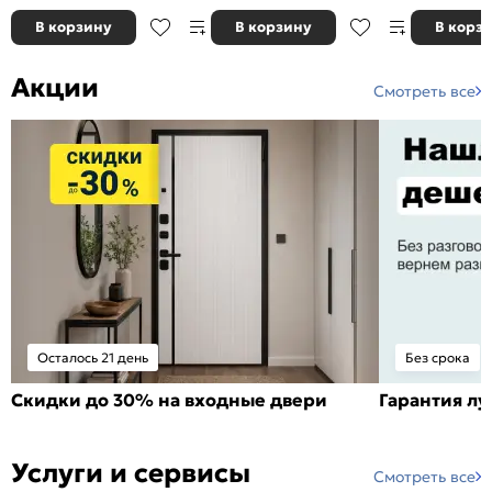
В корзину
В корзину
В корз
Акции
Смотреть все
Осталось 21 день
Без срока
Скидки до 30% на входные двери
Гарантия л
Услуги и сервисы
Смотреть все