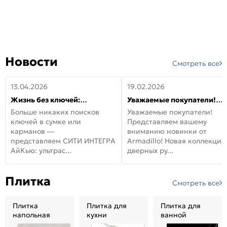
Новости
Смотреть все
13.04.2026
19.02.2026
Жизнь без ключей:
Уважаемые покупатели!
встречайте новую дверь
Представляем вашему
Больше никаких поисков
Уважаемые покупатели!
СИТИ ИНТЕГРА АйКью!
вниманию новинки от
ключей в сумке или
Представляем вашему
Armadillo!
карманов —
вниманию новинки от
представляем СИТИ ИНТЕГРА
Armadillo! Новая коллекция
АйКью: ультрас...
дверных ру...
Плитка
Смотреть все
Плитка
Плитка для
Плитка для
напольная
кухни
ванной