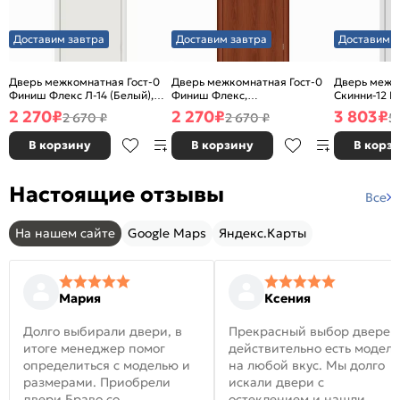
Доставим завтра
Доставим завтра
Доставим з
Дверь межкомнатная Гост-0
Дверь межкомнатная Гост-0
Дверь межк
Финиш Флекс Л-14 (Белый),
Финиш Флекс,
Скинни-12 В
глухая, каркасно-щитовая
Ламинированные Л-11
глухая, ски
2 270
₽
2 270
₽
3 803
₽
2 670 ₽
2 670 ₽
5
(ИталОрех), глухая, каркасно-
щитовая
В корзину
В корзину
В корз
Настоящие отзывы
Все
На нашем сайте
Google Maps
Яндекс.Карты
Мария
Ксения
Долго выбирали двери, в
Прекрасный выбор дверей
итоге менеджер помог
действительно есть модел
определиться с моделью и
на любой вкус. Мы долго
размерами. Приобрели
искали двери с
двери Браво со
остеклением и нашли