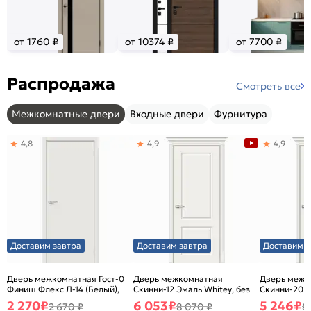
от 1760 ₽
от 10374 ₽
от 7700 ₽
Распродажа
Смотреть все
Межкомнатные двери
Входные двери
Фурнитура
4,8
4,9
4,9
Доставим завтра
Доставим завтра
Доставим з
Дверь межкомнатная Гост-0
Дверь межкомнатная
Дверь межк
Финиш Флекс Л-14 (Белый),
Скинни-12 Эмаль Whitey, без
Скинни-20 Э
глухая, каркасно-щитовая
декора, глухая, без стекла,
декора, глух
2 270
₽
6 053
₽
5 246
₽
2 670 ₽
8 070 ₽
8
без кромки, скиновая
без кромки,