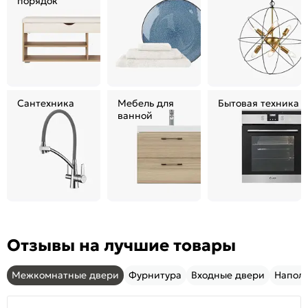
порядок
Сантехника
Мебель для
Бытовая техника
ванной
Отзывы на лучшие товары
Межкомнатные двери
Фурнитура
Входные двери
Напол