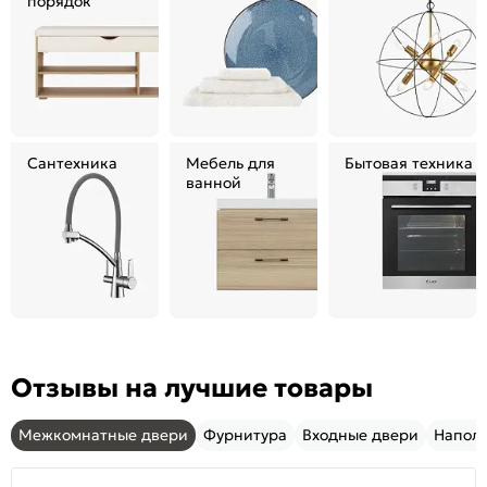
порядок
Сантехника
Мебель для
Бытовая техника
ванной
Отзывы на лучшие товары
Межкомнатные двери
Фурнитура
Входные двери
Напол