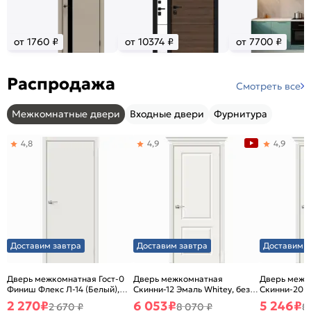
от 1760 ₽
от 10374 ₽
от 7700 ₽
Распродажа
Смотреть все
Межкомнатные двери
Входные двери
Фурнитура
4,8
4,9
4,9
Доставим завтра
Доставим завтра
Доставим з
Дверь межкомнатная Гост-0
Дверь межкомнатная
Дверь межк
Финиш Флекс Л-14 (Белый),
Скинни-12 Эмаль Whitey, без
Скинни-20 Э
глухая, каркасно-щитовая
декора, глухая, без стекла,
декора, глух
2 270
₽
6 053
₽
5 246
₽
2 670 ₽
8 070 ₽
8
без кромки, скиновая
без кромки,