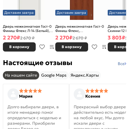
Доставим завтра
Доставим завтра
Доставим з
Дверь межкомнатная Гост-0
Дверь межкомнатная Гост-0
Дверь межк
Финиш Флекс Л-14 (Белый),
Финиш Флекс,
Скинни-12 В
глухая, каркасно-щитовая
Ламинированные Л-11
глухая, ски
2 270
₽
2 270
₽
3 803
₽
2 670 ₽
2 670 ₽
5
(ИталОрех), глухая, каркасно-
щитовая
В корзину
В корзину
В корз
Настоящие отзывы
Все
На нашем сайте
Google Maps
Яндекс.Карты
Мария
Ксения
Долго выбирали двери, в
Прекрасный выбор дверей
итоге менеджер помог
действительно есть модел
определиться с моделью и
на любой вкус. Мы долго
размерами. Приобрели
искали двери с
двери Браво со
остеклением и нашли