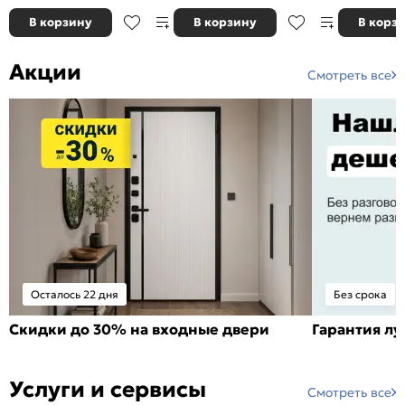
В корзину
В корзину
В корз
Акции
Смотреть все
Осталось 22 дня
Без срока
Скидки до 30% на входные двери
Гарантия л
Услуги и сервисы
Смотреть все