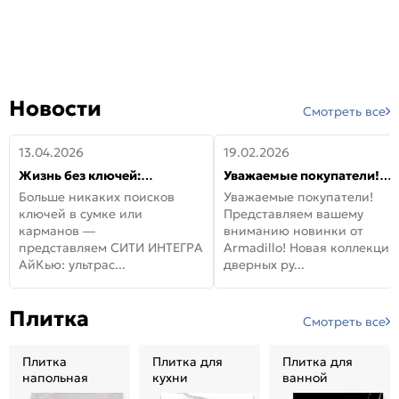
Новости
Смотреть все
13.04.2026
19.02.2026
Жизнь без ключей:
Уважаемые покупатели!
встречайте новую дверь
Представляем вашему
Больше никаких поисков
Уважаемые покупатели!
СИТИ ИНТЕГРА АйКью!
вниманию новинки от
ключей в сумке или
Представляем вашему
Armadillo!
карманов —
вниманию новинки от
представляем СИТИ ИНТЕГРА
Armadillo! Новая коллекция
АйКью: ультрас...
дверных ру...
Плитка
Смотреть все
Плитка
Плитка для
Плитка для
напольная
кухни
ванной