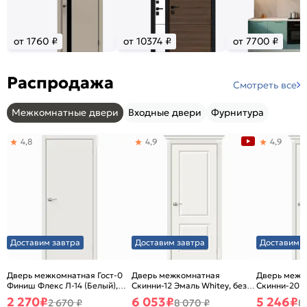
от 1760 ₽
от 10374 ₽
от 7700 ₽
Распродажа
Смотреть все
Межкомнатные двери
Входные двери
Фурнитура
4,8
4,9
4,9
Доставим завтра
Доставим завтра
Доставим з
Дверь межкомнатная Гост-0
Дверь межкомнатная
Дверь межк
Финиш Флекс Л-14 (Белый),
Скинни-12 Эмаль Whitey, без
Скинни-20 Э
глухая, каркасно-щитовая
декора, глухая, без стекла,
декора, глух
2 270
₽
6 053
₽
5 246
₽
2 670 ₽
8 070 ₽
8
без кромки, скиновая
без кромки,