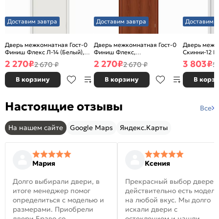
Доставим завтра
Доставим завтра
Доставим з
Дверь межкомнатная Гост-0
Дверь межкомнатная Гост-0
Дверь межк
Финиш Флекс Л-14 (Белый),
Финиш Флекс,
Скинни-12 В
глухая, каркасно-щитовая
Ламинированные Л-11
глухая, ски
2 270
₽
2 270
₽
3 803
₽
2 670 ₽
2 670 ₽
5
(ИталОрех), глухая, каркасно-
щитовая
В корзину
В корзину
В корз
Настоящие отзывы
Все
На нашем сайте
Google Maps
Яндекс.Карты
Мария
Ксения
Долго выбирали двери, в
Прекрасный выбор дверей
итоге менеджер помог
действительно есть модел
определиться с моделью и
на любой вкус. Мы долго
размерами. Приобрели
искали двери с
двери Браво со
остеклением и нашли