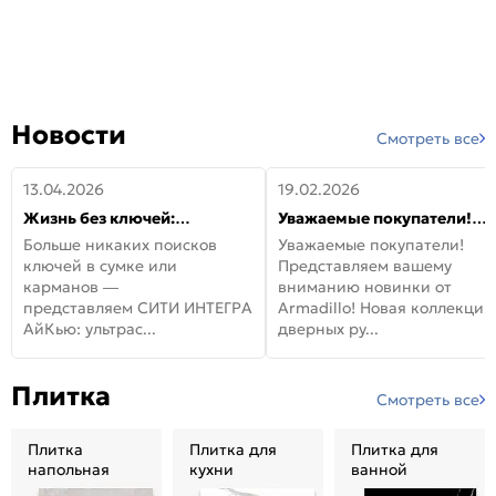
Новости
Смотреть все
13.04.2026
19.02.2026
Жизнь без ключей:
Уважаемые покупатели!
встречайте новую дверь
Представляем вашему
Больше никаких поисков
Уважаемые покупатели!
СИТИ ИНТЕГРА АйКью!
вниманию новинки от
ключей в сумке или
Представляем вашему
Armadillo!
карманов —
вниманию новинки от
представляем СИТИ ИНТЕГРА
Armadillo! Новая коллекция
АйКью: ультрас...
дверных ру...
Плитка
Смотреть все
Плитка
Плитка для
Плитка для
напольная
кухни
ванной