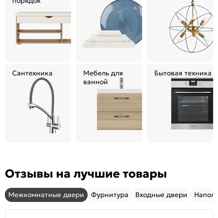
порядок
Сантехника
Мебель для
Бытовая техника
ванной
Отзывы на лучшие товары
Межкомнатные двери
Фурнитура
Входные двери
Напол