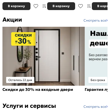
В корзину
В корзину
В корз
Акции
Смотреть все
Осталось 22 дня
Без срока
Скидки до 30% на входные двери
Гарантия л
Услуги и сервисы
Смотреть все