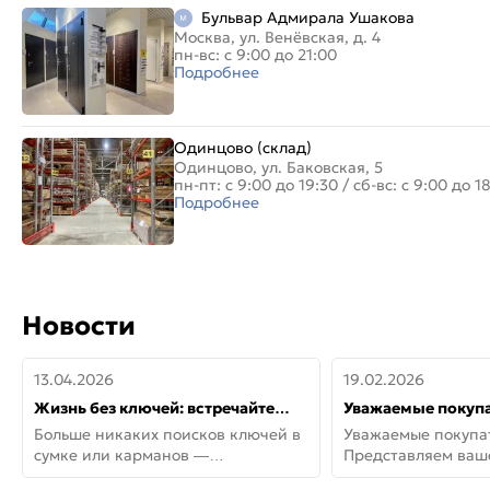
Бульвар Адмирала Ушакова
Москва, ул. Венёвская, д. 4
пн-вс: с 9:00 до 21:00
Подробнее
Одинцово (склад)
Одинцово, ул. Баковская, 5
пн-пт: с 9:00 до 19:30
/
сб-вс: с 9:00 до 1
Подробнее
Новости
13.04.2026
19.02.2026
Жизнь без ключей: встречайте
Уважаемые покупа
новую дверь СИТИ ИНТЕГРА
Представляем ва
Больше никаких поисков ключей в
Уважаемые покупа
АйКью!
новинки от Armadil
сумке или карманов —
Представляем ва
представляем СИТИ ИНТЕГРА
новинки от Armadil