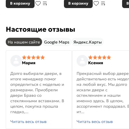
В корзину
В корзину
В
Настоящие отзывы
На нашем сайте
Google Maps
Яндекс.Карты
Мария
Ксения
Долго выбирали двери, в
Прекрасный выбор двере
итоге менеджер помог
действительно есть моде
определиться с моделью и
на любой вкус. Мы долго
размерами. Приобрели
искали двери с
двери Браво со
остеклением и нашли
стеклянными вставками. В
именно здесь. В целом,
целом, покупка прошла
ассортимент порадовал. 
гладко,...
ит...
Читать весь отзыв
Читать весь отзыв