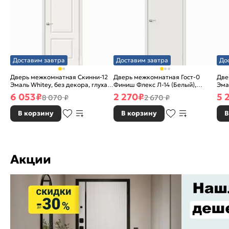
Доставим завтра
Доставим завтра
До
Дверь межкомнатная Скинни-12
Дверь межкомнатная Гост-0
Две
Эмаль Whitey, без декора, глухая,
Финиш Флекс Л-14 (Белый),
Эма
без стекла, без кромки, скиновая
глухая, каркасно-щитовая
без
6 053
₽
2 270
₽
5 
8 070 ₽
2 670 ₽
В корзину
В корзину
В
Акции