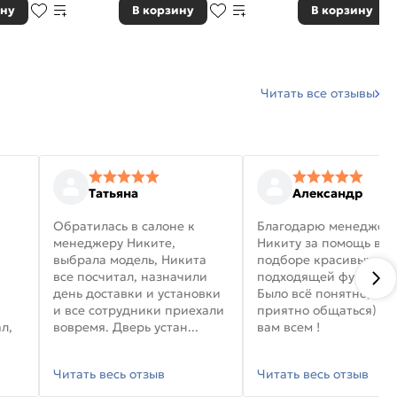
ину
В корзину
В корзину
Читать все отзывы
Татьяна
Александр
Обратилась в салоне к
Благодарю менеджер
менеджеру Никите,
Никиту за помощь в
выбрала модель, Никита
подборе красивых дв
все посчитал, назначили
подходящей фурниту
день доставки и установки
Было всё понятно, и
и все сотрудники приехали
приятно общаться) уд
л,
вовремя. Дверь устан...
вам всем !
Читать весь отзыв
Читать весь отзыв