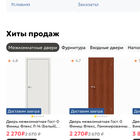
Условия
Заказать
Хиты продаж
Межкомнатные двери
Фурнитура
Входные двери
Напо
4,8
4,7
Доставим завтра
Доставим завтра
До
Дверь межкомнатная Гост-0
Дверь межкомнатная Гост-0
Две
Финиш Флекс Л-14 (Белый),
Финиш Флекс, Ламинированные
Вин
глухая, каркасно-щитовая
Л-11 (ИталОрех), глухая,
ски
2 270
₽
2 270
₽
3 
2 670 ₽
2 670 ₽
каркасно-щитовая