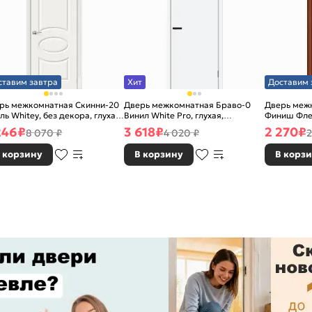
ставим завтра
Хит
Доставим 
рь межкомнатная Скинни-20
Дверь межкомнатная Браво-0
Дверь межк
ль Whitey, без декора, глухая,
Винил White Pro, глухая,
Финиш Фле
 стекла, без кромки, скиновая
каркасно-щитовая
Л-11 (ИталО
246
₽
3 618
₽
2 270
₽
8 070 ₽
4 020 ₽
2
каркасно-
 корзину
В корзину
В корз