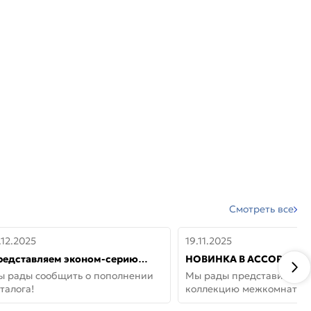
Смотреть все
.12.2025
19.11.2025
редставляем эконом-серию
НОВИНКА В АССОРТИМЕ
ерей от бренда Portika, где цена
ДВЕРИ GLOSSMAT —
ы рады сообщить о пополнении
Мы рады представить но
 значит «просто»
НЕОКЛАССИКА И УЮТ 
талога!
коллекцию межкомнатны
ДОМЕ
GlossMat (Полипропилен)