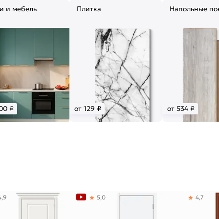
и и мебель
Плитка
Напольные по
00 ₽
от 129 ₽
от 534 ₽
4,9
5,0
4,7