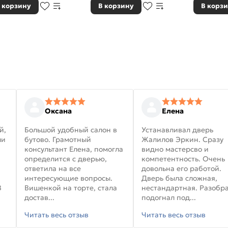
 корзину
В корзину
В корз
Оксана
Елена
й,
Большой удобный салон в
Устанавливал дверь
ли
бутово. Грамотный
Жалилов Эркин. Сразу
консультант Елена, помогла
видно мастерсво и
определится с дверью,
компетентность. Очень
ответила на все
довольна его работой.
интересующие вопросы.
Дверь была сложная,
В
Вишенкой на торте, стала
нестандартная. Разобра
достав...
подогнал под...
Читать весь отзыв
Читать весь отзыв