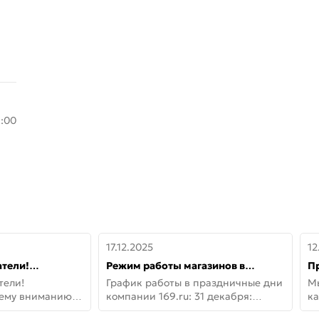
8:00
17.12.2025
12
тели!
Режим работы магазинов в
П
шему вниманию
праздничные дни с 31 декабря по
дв
тели!
График работы в праздничные дни
М
lo!
11 января
не
шему вниманию
компании 169.ru: 31 декабря:
ка
lo! Новая
Заказы, самовывоз и доставки —