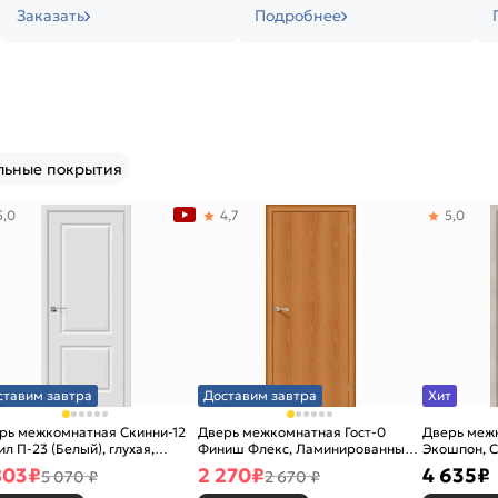
Заказать
Подробнее
льные покрытия
5,0
4,7
5,0
ставим завтра
Доставим завтра
Хит
рь межкомнатная Скинни-12
Дверь межкомнатная Гост-0
Дверь меж
ил П-23 (Белый), глухая,
Финиш Флекс, Ламинированные
Экошпон, C
новая
Л-12 (МиланОрех), глухая,
остекленна
803
₽
2 270
₽
4 635
₽
5 070 ₽
2 670 ₽
каркасно-щитовая