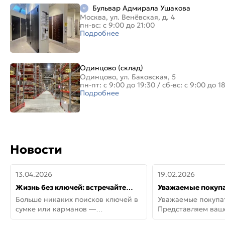
Бульвар Адмирала Ушакова
Москва, ул. Венёвская, д. 4
пн-вс: с 9:00 до 21:00
Подробнее
Одинцово (склад)
Одинцово, ул. Баковская, 5
пн-пт: с 9:00 до 19:30
/
сб-вс: с 9:00 до 1
Подробнее
Новости
13.04.2026
19.02.2026
Жизнь без ключей: встречайте
Уважаемые покупа
новую дверь СИТИ ИНТЕГРА
Представляем ва
Больше никаких поисков ключей в
Уважаемые покупа
АйКью!
новинки от Armadil
сумке или карманов —
Представляем ва
представляем СИТИ ИНТЕГРА
новинки от Armadil