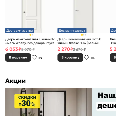
Доставим завтра
Доставим завтра
До
Дверь межкомнатная Скинни-12
Дверь межкомнатная Гост-0
Две
Эмаль Whitey, без декора, глухая,
Финиш Флекс Л-14 (Белый),
Эма
без стекла, без кромки, скиновая
глухая, каркасно-щитовая
без
6 053
₽
2 270
₽
5 
8 070 ₽
2 670 ₽
В корзину
В корзину
В
Акции