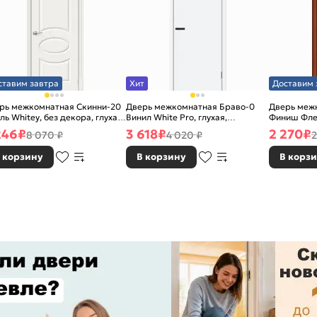
ставим завтра
Хит
Доставим 
рь межкомнатная Скинни-20
Дверь межкомнатная Браво-0
Дверь межк
ль Whitey, без декора, глухая,
Винил White Pro, глухая,
Финиш Фле
 стекла, без кромки, скиновая
каркасно-щитовая
Л-11 (ИталО
246
₽
3 618
₽
2 270
₽
8 070 ₽
4 020 ₽
2
каркасно-
 корзину
В корзину
В корз