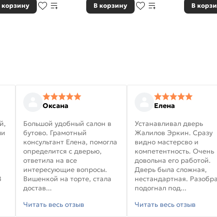
 корзину
В корзину
В корз
Оксана
Елена
й,
Большой удобный салон в
Устанавливал дверь
ли
бутово. Грамотный
Жалилов Эркин. Сразу
консультант Елена, помогла
видно мастерсво и
определится с дверью,
компетентность. Очень
ответила на все
довольна его работой.
интересующие вопросы.
Дверь была сложная,
В
Вишенкой на торте, стала
нестандартная. Разобра
достав...
подогнал под...
Читать весь отзыв
Читать весь отзыв