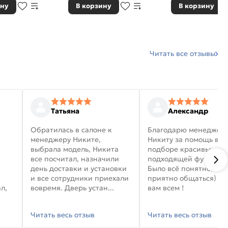
ину
В корзину
В корзину
Читать все отзывы
Татьяна
Александр
Обратилась в салоне к
Благодарю менеджер
менеджеру Никите,
Никиту за помощь в
выбрала модель, Никита
подборе красивых дв
все посчитал, назначили
подходящей фурниту
день доставки и установки
Было всё понятно, и
и все сотрудники приехали
приятно общаться) уд
л,
вовремя. Дверь устан...
вам всем !
Читать весь отзыв
Читать весь отзыв