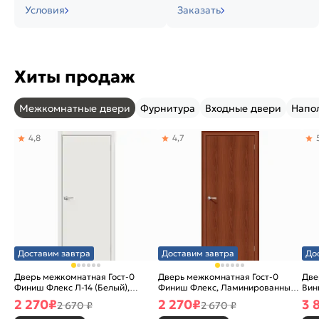
Условия
Заказать
Хиты продаж
Межкомнатные двери
Фурнитура
Входные двери
Напо
4,8
4,7
Доставим завтра
Доставим завтра
До
Дверь межкомнатная Гост-0
Дверь межкомнатная Гост-0
Две
Финиш Флекс Л-14 (Белый),
Финиш Флекс, Ламинированные
Вин
глухая, каркасно-щитовая
Л-11 (ИталОрех), глухая,
ски
2 270
₽
2 270
₽
3 
2 670 ₽
2 670 ₽
каркасно-щитовая