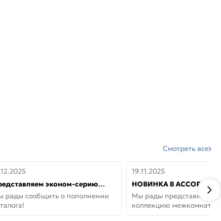
Смотреть все
.12.2025
19.11.2025
редставляем эконом-серию
НОВИНКА В АССОРТИМЕ
ерей от бренда Portika, где цена
ДВЕРИ GLOSSMAT —
ы рады сообщить о пополнении
Мы рады представить но
 значит «просто»
НЕОКЛАССИКА И УЮТ 
талога!
коллекцию межкомнатны
ДОМЕ
GlossMat (Полипропилен)