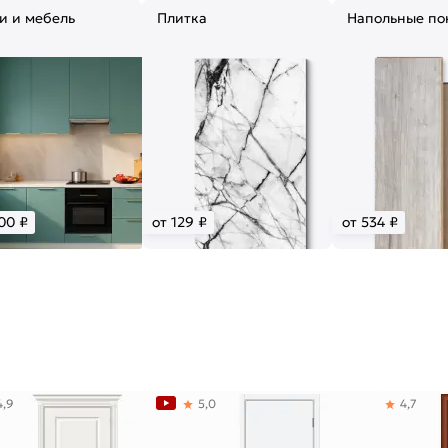
и и мебель
Плитка
Напольные по
00 ₽
от 129 ₽
от 534 ₽
4,9
5,0
4,7