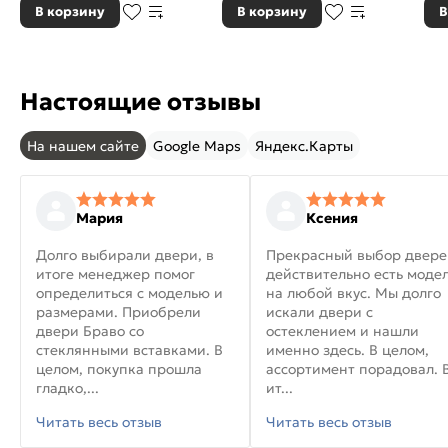
В корзину
В корзину
В
Настоящие отзывы
На нашем сайте
Google Maps
Яндекс.Карты
Мария
Ксения
Долго выбирали двери, в
Прекрасный выбор двере
итоге менеджер помог
действительно есть моде
определиться с моделью и
на любой вкус. Мы долго
размерами. Приобрели
искали двери с
двери Браво со
остеклением и нашли
стеклянными вставками. В
именно здесь. В целом,
целом, покупка прошла
ассортимент порадовал. 
гладко,...
ит...
Читать весь отзыв
Читать весь отзыв