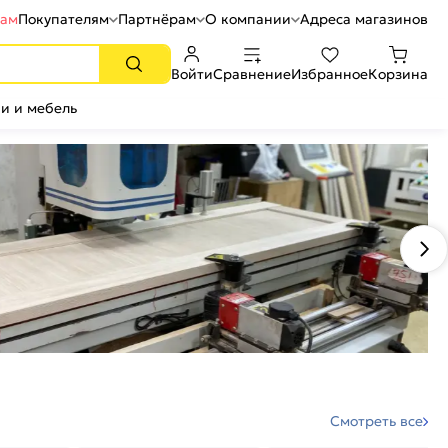
рам
Покупателям
Партнёрам
О компании
Адреса магазинов
Войти
Сравнение
Избранное
Корзина
и и мебель
Смотреть все