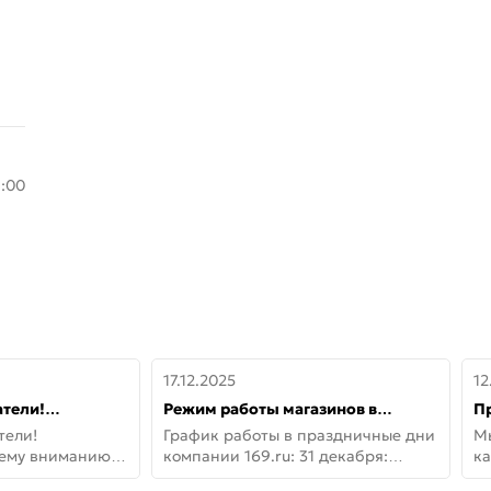
8:00
17.12.2025
12
тели!
Режим работы магазинов в
П
шему вниманию
праздничные дни с 31 декабря по
дв
тели!
График работы в праздничные дни
М
lo!
11 января
не
шему вниманию
компании 169.ru: 31 декабря:
ка
lo! Новая
Заказы, самовывоз и доставки —