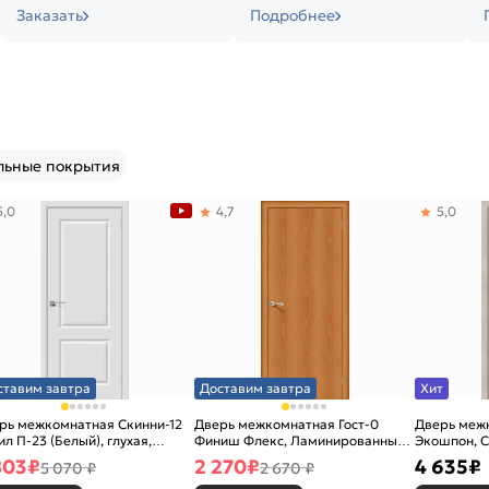
Заказать
Подробнее
льные покрытия
5,0
4,7
5,0
ставим завтра
Доставим завтра
Хит
рь межкомнатная Скинни-12
Дверь межкомнатная Гост-0
Дверь меж
ил П-23 (Белый), глухая,
Финиш Флекс, Ламинированные
Экошпон, C
новая
Л-12 (МиланОрех), глухая,
остекленна
803
₽
2 270
₽
4 635
₽
5 070 ₽
2 670 ₽
каркасно-щитовая