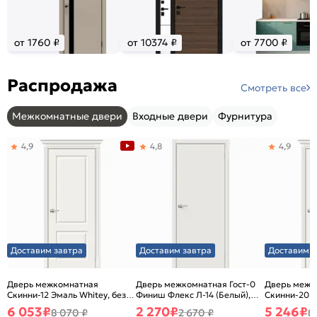
от 1760 ₽
от 10374 ₽
от 7700 ₽
Распродажа
Смотреть все
Межкомнатные двери
Входные двери
Фурнитура
4,9
4,8
4,9
Доставим завтра
Доставим завтра
Доставим з
Дверь межкомнатная
Дверь межкомнатная Гост-0
Дверь межк
Скинни-12 Эмаль Whitey, без
Финиш Флекс Л-14 (Белый),
Скинни-20 Э
декора, глухая, без стекла,
глухая, каркасно-щитовая
декора, глух
6 053
₽
2 270
₽
5 246
₽
8 070 ₽
2 670 ₽
8
без кромки, скиновая
без кромки,