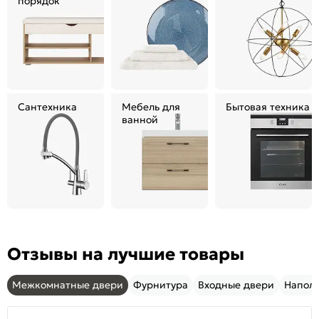
порядок
Сантехника
Мебель для
Бытовая техника
ванной
Отзывы на лучшие товары
Межкомнатные двери
Фурнитура
Входные двери
Напол