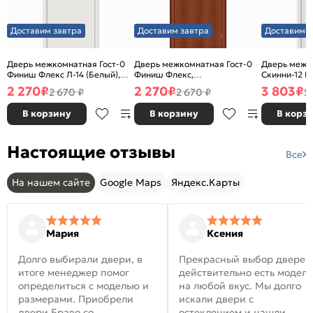
Доставим завтра
Доставим завтра
Доставим з
Дверь межкомнатная Гост-0
Дверь межкомнатная Гост-0
Дверь межк
Финиш Флекс Л-14 (Белый),
Финиш Флекс,
Скинни-12 В
глухая, каркасно-щитовая
Ламинированные Л-11
глухая, ски
2 270
₽
2 270
₽
3 803
₽
2 670 ₽
2 670 ₽
5
(ИталОрех), глухая, каркасно-
щитовая
В корзину
В корзину
В корз
Настоящие отзывы
Все
На нашем сайте
Google Maps
Яндекс.Карты
Мария
Ксения
Долго выбирали двери, в
Прекрасный выбор дверей
итоге менеджер помог
действительно есть модел
определиться с моделью и
на любой вкус. Мы долго
размерами. Приобрели
искали двери с
двери Браво со
остеклением и нашли