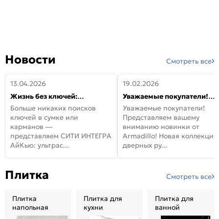
Новости
Смотреть все
13.04.2026
19.02.2026
Жизнь без ключей:
Уважаемые покупатели!
встречайте новую дверь
Представляем вашему
Больше никаких поисков
Уважаемые покупатели!
СИТИ ИНТЕГРА АйКью!
вниманию новинки от
ключей в сумке или
Представляем вашему
Armadillo!
карманов —
вниманию новинки от
представляем СИТИ ИНТЕГРА
Armadillo! Новая коллекция
АйКью: ультрас...
дверных ру...
Плитка
Смотреть все
Плитка
Плитка для
Плитка для
напольная
кухни
ванной