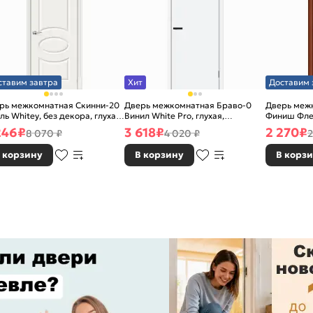
ставим завтра
Хит
Доставим 
рь межкомнатная Скинни-20
Дверь межкомнатная Браво-0
Дверь межк
ль Whitey, без декора, глухая,
Винил White Pro, глухая,
Финиш Фле
 стекла, без кромки, скиновая
каркасно-щитовая
Л-11 (ИталО
246
₽
3 618
₽
2 270
₽
8 070 ₽
4 020 ₽
2
каркасно-
 корзину
В корзину
В корз