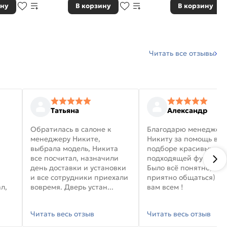
ину
В корзину
В корзину
Читать все отзывы
Татьяна
Александр
Обратилась в салоне к
Благодарю менеджер
менеджеру Никите,
Никиту за помощь в
выбрала модель, Никита
подборе красивых дв
все посчитал, назначили
подходящей фурниту
день доставки и установки
Было всё понятно, и
и все сотрудники приехали
приятно общаться) уд
л,
вовремя. Дверь устан...
вам всем !
Читать весь отзыв
Читать весь отзыв