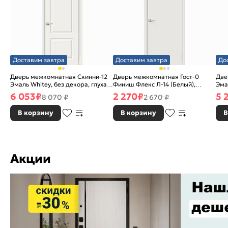
Доставим завтра
Доставим завтра
До
Дверь межкомнатная Скинни-12
Дверь межкомнатная Гост-0
Две
Эмаль Whitey, без декора, глухая,
Финиш Флекс Л-14 (Белый),
Эма
без стекла, без кромки, скиновая
глухая, каркасно-щитовая
без
6 053
₽
2 270
₽
5 
8 070 ₽
2 670 ₽
В корзину
В корзину
В
Акции