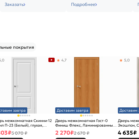
Заказать
Подробнее
льные покрытия
5,0
4,7
5,0
ставим завтра
Доставим завтра
Доставим 
рь межкомнатная Скинни-12
Дверь межкомнатная Гост-0
Дверь меж
ил П-23 (Белый), глухая,
Финиш Флекс, Ламинированные
Экошпон, C
новая
Л-12 (МиланОрех), глухая,
остекленна
803
₽
2 270
₽
4 635
₽
5 070 ₽
2 670 ₽
каркасно-щитовая