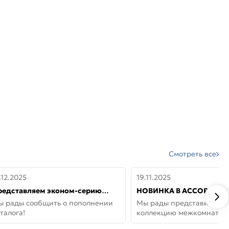
Смотреть все
.12.2025
19.11.2025
редставляем эконом-серию
НОВИНКА В АССОРТИМЕ
ерей от бренда Portika, где цена
ДВЕРИ GLOSSMAT —
ы рады сообщить о пополнении
Мы рады представить но
 значит «просто»
НЕОКЛАССИКА И УЮТ 
талога!
коллекцию межкомнатны
ДОМЕ
GlossMat (Полипропилен)