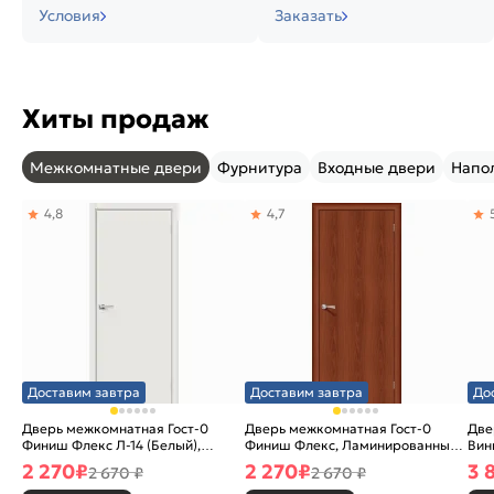
Условия
Заказать
Хиты продаж
Межкомнатные двери
Фурнитура
Входные двери
Напо
4,8
4,7
Доставим завтра
Доставим завтра
До
Дверь межкомнатная Гост-0
Дверь межкомнатная Гост-0
Две
Финиш Флекс Л-14 (Белый),
Финиш Флекс, Ламинированные
Вин
глухая, каркасно-щитовая
Л-11 (ИталОрех), глухая,
ски
2 270
₽
2 270
₽
3 
2 670 ₽
2 670 ₽
каркасно-щитовая