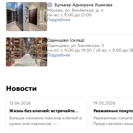
Бульвар Адмирала Ушакова
Москва, ул. Венёвская, д. 4
пн-вс: с 9:00 до 21:00
Подробнее
Одинцово (склад)
Одинцово, ул. Баковская, 5
пн-пт: с 9:00 до 19:30
/
сб-вс: с 9:00 до 1
Подробнее
Новости
13.04.2026
19.02.2026
Жизнь без ключей: встречайте
Уважаемые покупа
новую дверь СИТИ ИНТЕГРА
Представляем ва
Больше никаких поисков ключей в
Уважаемые покупа
АйКью!
новинки от Armadil
сумке или карманов —
Представляем ва
представляем СИТИ ИНТЕГРА
новинки от Armadil