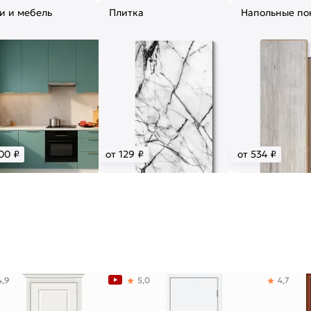
и и мебель
Плитка
Напольные по
00 ₽
от 129 ₽
от 534 ₽
4,9
5,0
4,7