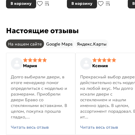
В корзину
В корзину
В
Настоящие отзывы
На нашем сайте
Google Maps
Яндекс.Карты
Мария
Ксения
Долго выбирали двери, в
Прекрасный выбор двере
итоге менеджер помог
действительно есть моде
определиться с моделью и
на любой вкус. Мы долго
размерами. Приобрели
искали двери с
двери Браво со
остеклением и нашли
стеклянными вставками. В
именно здесь. В целом,
целом, покупка прошла
ассортимент порадовал. 
гладко,...
ит...
Читать весь отзыв
Читать весь отзыв