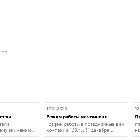
8:00
17.12.2025
12
тели!
Режим работы магазинов в
П
шему вниманию
праздничные дни с 31 декабря по
дв
тели!
График работы в праздничные дни
М
lo!
11 января
не
шему вниманию
компании 169.ru: 31 декабря:
ка
lo! Новая
Заказы, самовывоз и доставки —