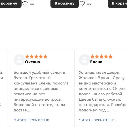
 корзину
В корзину
В корз
Оксана
Елена
й,
Большой удобный салон в
Устанавливал дверь
ли
бутово. Грамотный
Жалилов Эркин. Сразу
консультант Елена, помогла
видно мастерсво и
определится с дверью,
компетентность. Очень
ответила на все
довольна его работой.
интересующие вопросы.
Дверь была сложная,
В
Вишенкой на торте, стала
нестандартная. Разобра
достав...
подогнал под...
Читать весь отзыв
Читать весь отзыв