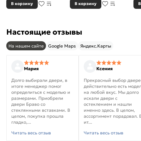
В корзину
В корзину
В
Настоящие отзывы
На нашем сайте
Google Maps
Яндекс.Карты
Мария
Ксения
Долго выбирали двери, в
Прекрасный выбор двере
итоге менеджер помог
действительно есть моде
определиться с моделью и
на любой вкус. Мы долго
размерами. Приобрели
искали двери с
двери Браво со
остеклением и нашли
стеклянными вставками. В
именно здесь. В целом,
целом, покупка прошла
ассортимент порадовал. 
гладко,...
ит...
Читать весь отзыв
Читать весь отзыв