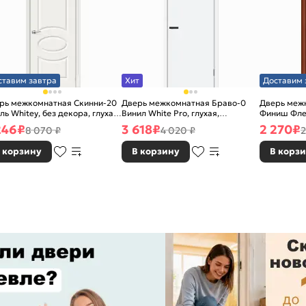
ставим завтра
Хит
Доставим 
рь межкомнатная Скинни-20
Дверь межкомнатная Браво-0
Дверь межк
ль Whitey, без декора, глухая,
Винил White Pro, глухая,
Финиш Фле
 стекла, без кромки, скиновая
каркасно-щитовая
Л-11 (ИталО
246
₽
3 618
₽
2 270
₽
8 070 ₽
4 020 ₽
2
каркасно-
 корзину
В корзину
В корз