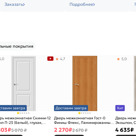
Заказать
Подробнее
льные покрытия
5,0
4,7
5,0
ставим завтра
Доставим завтра
Хит
рь межкомнатная Скинни-12
Дверь межкомнатная Гост-0
Дверь меж
ил П-23 (Белый), глухая,
Финиш Флекс, Ламинированные
Экошпон, C
новая
Л-12 (МиланОрех), глухая,
остекленна
803
₽
2 270
₽
4 635
₽
5 070 ₽
2 670 ₽
каркасно-щитовая