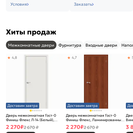
Условия
Заказать
Хиты продаж
Межкомнатные двери
Фурнитура
Входные двери
Напо
4,8
4,7
Доставим завтра
Доставим завтра
До
Дверь межкомнатная Гост-0
Дверь межкомнатная Гост-0
Две
Финиш Флекс Л-14 (Белый),
Финиш Флекс, Ламинированные
Вин
глухая, каркасно-щитовая
Л-11 (ИталОрех), глухая,
ски
2 270
₽
2 270
₽
3 
2 670 ₽
2 670 ₽
каркасно-щитовая