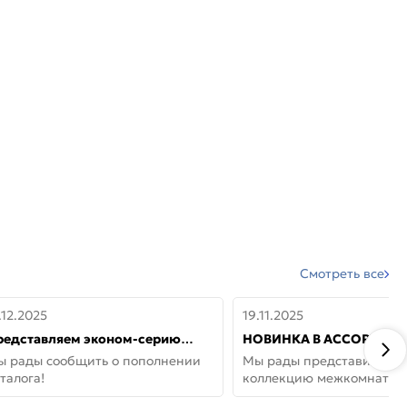
Смотреть все
.12.2025
19.11.2025
редставляем эконом-серию
НОВИНКА В АССОРТИМЕ
ерей от бренда Portika, где цена
ДВЕРИ GLOSSMAT —
ы рады сообщить о пополнении
Мы рады представить но
 значит «просто»
НЕОКЛАССИКА И УЮТ 
талога!
коллекцию межкомнатны
ДОМЕ
GlossMat (Полипропилен)