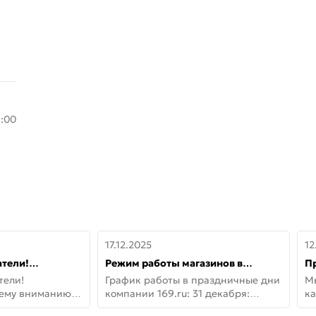
8:00
17.12.2025
12
тели!
Режим работы магазинов в
П
шему вниманию
праздничные дни с 31 декабря по
дв
тели!
График работы в праздничные дни
М
lo!
11 января
не
шему вниманию
компании 169.ru: 31 декабря:
ка
lo! Новая
Заказы, самовывоз и доставки —