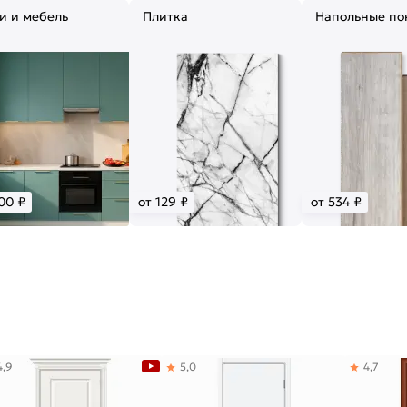
и и мебель
Плитка
Напольные по
00 ₽
от 129 ₽
от 534 ₽
4,9
5,0
4,7