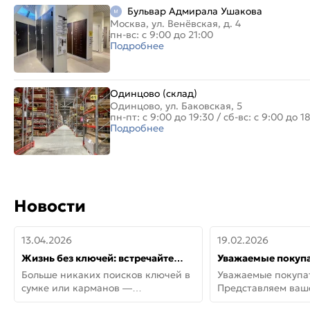
Бульвар Адмирала Ушакова
Москва, ул. Венёвская, д. 4
пн-вс: с 9:00 до 21:00
Подробнее
Одинцово (склад)
Одинцово, ул. Баковская, 5
пн-пт: с 9:00 до 19:30
/
сб-вс: с 9:00 до 1
Подробнее
Новости
13.04.2026
19.02.2026
Жизнь без ключей: встречайте
Уважаемые покупа
новую дверь СИТИ ИНТЕГРА
Представляем ва
Больше никаких поисков ключей в
Уважаемые покупа
АйКью!
новинки от Armadil
сумке или карманов —
Представляем ва
представляем СИТИ ИНТЕГРА
новинки от Armadil