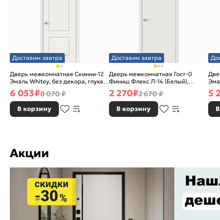
Доставим завтра
Доставим завтра
До
Дверь межкомнатная Скинни-12
Дверь межкомнатная Гост-0
Две
Эмаль Whitey, без декора, глухая,
Финиш Флекс Л-14 (Белый),
Эма
без стекла, без кромки, скиновая
глухая, каркасно-щитовая
без
6 053
₽
2 270
₽
5 
8 070 ₽
2 670 ₽
В корзину
В корзину
В
Акции