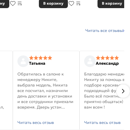
ину
В корзину
В корзину
Читать все отзывы
Татьяна
Александр
Обратилась в салоне к
Благодарю менеджер
менеджеру Никите,
Никиту за помощь в
выбрала модель, Никита
подборе красивых дв
все посчитал, назначили
подходящей фурниту
день доставки и установки
Было всё понятно, и
и все сотрудники приехали
приятно общаться) уд
л,
вовремя. Дверь устан...
вам всем !
Читать весь отзыв
Читать весь отзыв