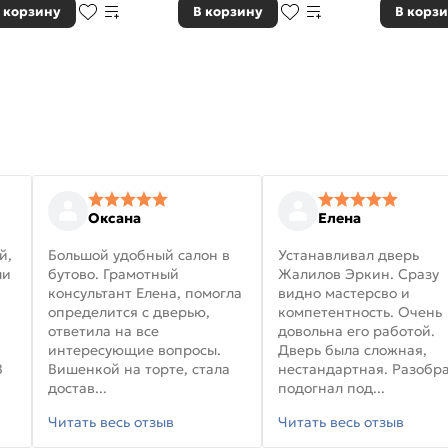
 корзину
В корзину
В корз
Оксана
Елена
й,
Большой удобный салон в
Устанавливал дверь
ли
бутово. Грамотный
Жалилов Эркин. Сразу
консультант Елена, помогла
видно мастерсво и
определится с дверью,
компетентность. Очень
ответила на все
довольна его работой.
интересующие вопросы.
Дверь была сложная,
В
Вишенкой на торте, стала
нестандартная. Разобра
достав...
подогнал под...
Читать весь отзыв
Читать весь отзыв