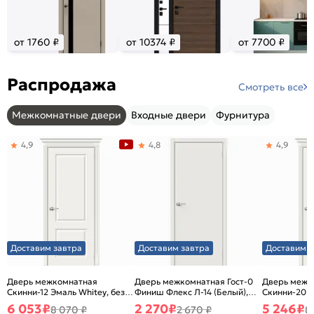
от 1760 ₽
от 10374 ₽
от 7700 ₽
Распродажа
Смотреть все
Межкомнатные двери
Входные двери
Фурнитура
4,9
4,8
4,9
Доставим завтра
Доставим завтра
Доставим з
Дверь межкомнатная
Дверь межкомнатная Гост-0
Дверь межк
Скинни-12 Эмаль Whitey, без
Финиш Флекс Л-14 (Белый),
Скинни-20 Э
декора, глухая, без стекла,
глухая, каркасно-щитовая
декора, глух
6 053
₽
2 270
₽
5 246
₽
8 070 ₽
2 670 ₽
8
без кромки, скиновая
без кромки,