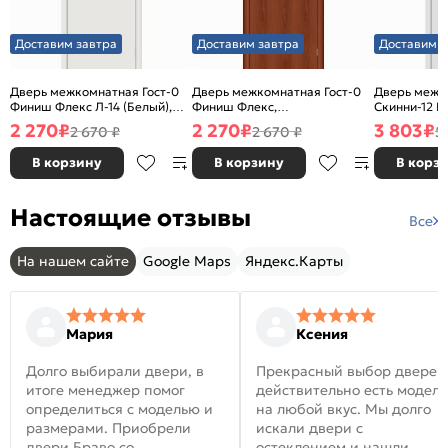
Доставим завтра
Доставим завтра
Доставим з
Дверь межкомнатная Гост-0
Дверь межкомнатная Гост-0
Дверь межк
Финиш Флекс Л-14 (Белый),
Финиш Флекс,
Скинни-12 В
глухая, каркасно-щитовая
Ламинированные Л-11
глухая, ски
2 270
₽
2 270
₽
3 803
₽
2 670 ₽
2 670 ₽
5
(ИталОрех), глухая, каркасно-
щитовая
В корзину
В корзину
В корз
Настоящие отзывы
Все
На нашем сайте
Google Maps
Яндекс.Карты
Мария
Ксения
Долго выбирали двери, в
Прекрасный выбор дверей
итоге менеджер помог
действительно есть модел
определиться с моделью и
на любой вкус. Мы долго
размерами. Приобрели
искали двери с
двери Браво со
остеклением и нашли