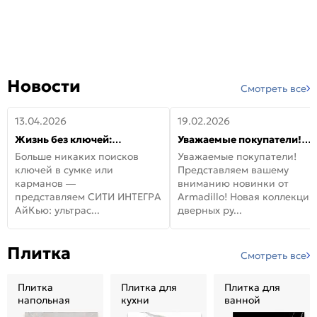
Новости
Смотреть все
13.04.2026
19.02.2026
Жизнь без ключей:
Уважаемые покупатели!
встречайте новую дверь
Представляем вашему
Больше никаких поисков
Уважаемые покупатели!
СИТИ ИНТЕГРА АйКью!
вниманию новинки от
ключей в сумке или
Представляем вашему
Armadillo!
карманов —
вниманию новинки от
представляем СИТИ ИНТЕГРА
Armadillo! Новая коллекция
АйКью: ультрас...
дверных ру...
Плитка
Смотреть все
Плитка
Плитка для
Плитка для
напольная
кухни
ванной