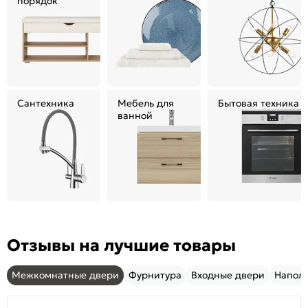
порядок
Сантехника
Мебель для
Бытовая техника
ванной
Отзывы на лучшие товары
Межкомнатные двери
Фурнитура
Входные двери
Напол