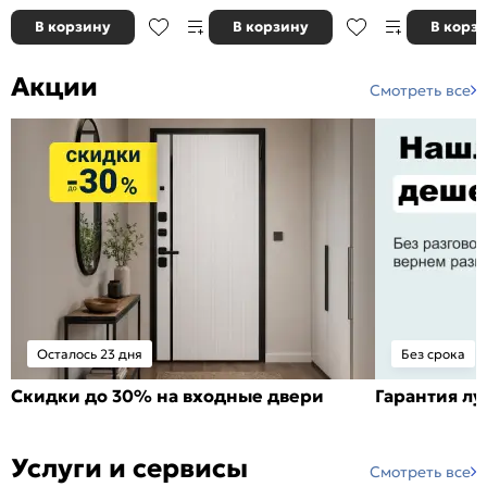
В корзину
В корзину
В корз
Акции
Смотреть все
Осталось 23 дня
Без срока
Скидки до 30% на входные двери
Гарантия л
Услуги и сервисы
Смотреть все