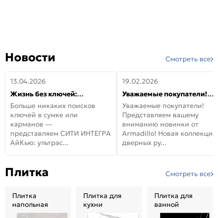
Новости
Смотреть все
13.04.2026
19.02.2026
Жизнь без ключей:
Уважаемые покупатели!
встречайте новую дверь
Представляем вашему
Больше никаких поисков
Уважаемые покупатели!
СИТИ ИНТЕГРА АйКью!
вниманию новинки от
ключей в сумке или
Представляем вашему
Armadillo!
карманов —
вниманию новинки от
представляем СИТИ ИНТЕГРА
Armadillo! Новая коллекция
АйКью: ультрас...
дверных ру...
Плитка
Смотреть все
Плитка
Плитка для
Плитка для
напольная
кухни
ванной