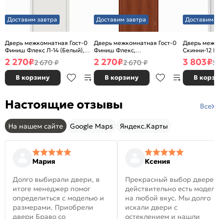
Доставим завтра
Доставим завтра
Доставим з
Дверь межкомнатная Гост-0
Дверь межкомнатная Гост-0
Дверь межк
Финиш Флекс Л-14 (Белый),
Финиш Флекс,
Скинни-12 В
глухая, каркасно-щитовая
Ламинированные Л-11
глухая, ски
2 270
₽
2 270
₽
3 803
₽
2 670 ₽
2 670 ₽
5
(ИталОрех), глухая, каркасно-
щитовая
В корзину
В корзину
В корз
Настоящие отзывы
Все
На нашем сайте
Google Maps
Яндекс.Карты
Мария
Ксения
Долго выбирали двери, в
Прекрасный выбор дверей
итоге менеджер помог
действительно есть модел
определиться с моделью и
на любой вкус. Мы долго
размерами. Приобрели
искали двери с
двери Браво со
остеклением и нашли