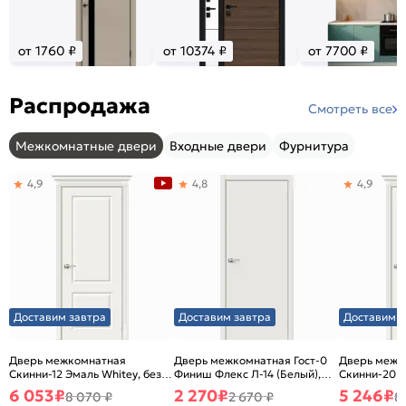
от 1760 ₽
от 10374 ₽
от 7700 ₽
Распродажа
Смотреть все
Межкомнатные двери
Входные двери
Фурнитура
4,9
4,8
4,9
Доставим завтра
Доставим завтра
Доставим з
Дверь межкомнатная
Дверь межкомнатная Гост-0
Дверь межк
Скинни-12 Эмаль Whitey, без
Финиш Флекс Л-14 (Белый),
Скинни-20 Э
декора, глухая, без стекла,
глухая, каркасно-щитовая
декора, глух
6 053
₽
2 270
₽
5 246
₽
8 070 ₽
2 670 ₽
8
без кромки, скиновая
без кромки,