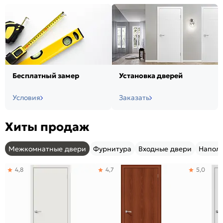
Бесплатный замер
Установка дверей
Условия
Заказать
Хиты продаж
Межкомнатные двери
Фурнитура
Входные двери
Напол
4,8
4,7
5,0