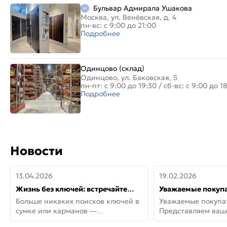
Бульвар Адмирала Ушакова
Москва, ул. Венёвская, д. 4
пн-вс: с 9:00 до 21:00
Подробнее
Одинцово (склад)
Одинцово, ул. Баковская, 5
пн-пт: с 9:00 до 19:30
/
сб-вс: с 9:00 до 1
Подробнее
Новости
13.04.2026
19.02.2026
Жизнь без ключей: встречайте
Уважаемые покупа
новую дверь СИТИ ИНТЕГРА
Представляем ва
Больше никаких поисков ключей в
Уважаемые покупа
АйКью!
новинки от Armadil
сумке или карманов —
Представляем ва
представляем СИТИ ИНТЕГРА
новинки от Armadil