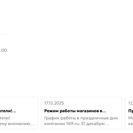
8:00
17.12.2025
12
тели!
Режим работы магазинов в
П
шему вниманию
праздничные дни с 31 декабря по
дв
тели!
График работы в праздничные дни
М
lo!
11 января
не
шему вниманию
компании 169.ru: 31 декабря:
ка
lo! Новая
Заказы, самовывоз и доставки —