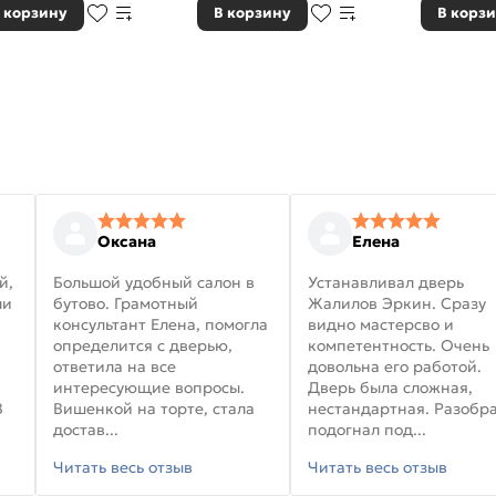
 корзину
В корзину
В корз
Оксана
Елена
й,
Большой удобный салон в
Устанавливал дверь
ли
бутово. Грамотный
Жалилов Эркин. Сразу
консультант Елена, помогла
видно мастерсво и
определится с дверью,
компетентность. Очень
ответила на все
довольна его работой.
интересующие вопросы.
Дверь была сложная,
В
Вишенкой на торте, стала
нестандартная. Разобра
достав...
подогнал под...
Читать весь отзыв
Читать весь отзыв