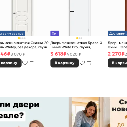
ставим завтра
Хит
Доставим 
рь межкомнатная Скинни-20
Дверь межкомнатная Браво-0
Дверь межк
ль Whitey, без декора, глухая,
Винил White Pro, глухая,
Финиш Фле
 стекла, без кромки, скиновая
каркасно-щитовая
Л-11 (ИталО
246
₽
3 618
₽
2 270
₽
8 070 ₽
4 020 ₽
2
каркасно-
 корзину
В корзину
В корз