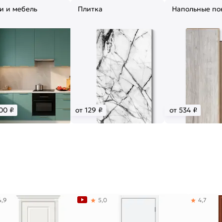
и и мебель
Плитка
Напольные по
00 ₽
от 129 ₽
от 534 ₽
4,9
5,0
4,7