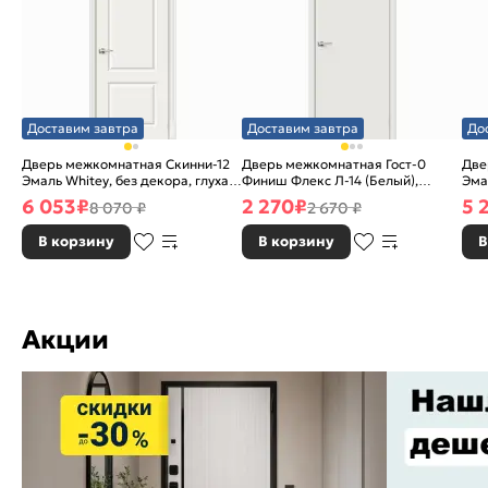
Доставим завтра
Доставим завтра
До
Дверь межкомнатная Скинни-12
Дверь межкомнатная Гост-0
Две
Эмаль Whitey, без декора, глухая,
Финиш Флекс Л-14 (Белый),
Эма
без стекла, без кромки, скиновая
глухая, каркасно-щитовая
без
6 053
₽
2 270
₽
5 
8 070 ₽
2 670 ₽
В корзину
В корзину
В
Акции