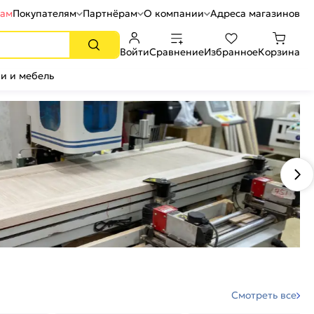
рам
Покупателям
Партнёрам
О компании
Адреса магазинов
Войти
Сравнение
Избранное
Корзина
и и мебель
Смотреть все