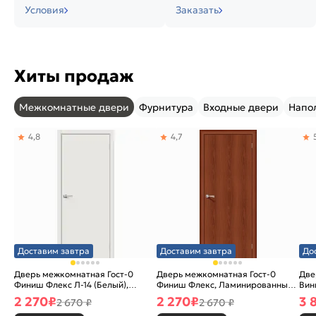
Условия
Заказать
Хиты продаж
Межкомнатные двери
Фурнитура
Входные двери
Напо
4,8
4,7
Доставим завтра
Доставим завтра
До
Дверь межкомнатная Гост-0
Дверь межкомнатная Гост-0
Две
Финиш Флекс Л-14 (Белый),
Финиш Флекс, Ламинированные
Вин
глухая, каркасно-щитовая
Л-11 (ИталОрех), глухая,
ски
2 270
₽
2 270
₽
3 
2 670 ₽
2 670 ₽
каркасно-щитовая