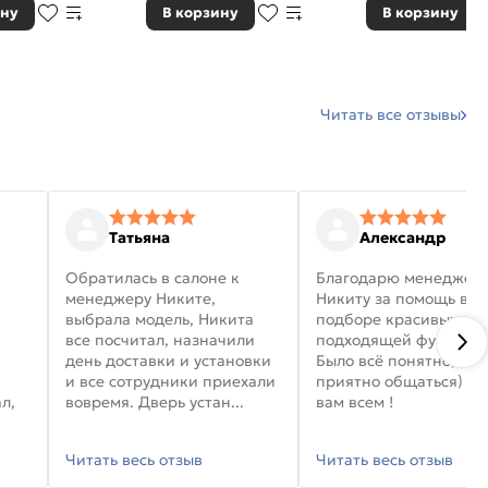
ину
В корзину
В корзину
Читать все отзывы
Татьяна
Александр
Обратилась в салоне к
Благодарю менеджер
менеджеру Никите,
Никиту за помощь в
выбрала модель, Никита
подборе красивых дв
все посчитал, назначили
подходящей фурниту
день доставки и установки
Было всё понятно, и
и все сотрудники приехали
приятно общаться) уд
л,
вовремя. Дверь устан...
вам всем !
Читать весь отзыв
Читать весь отзыв