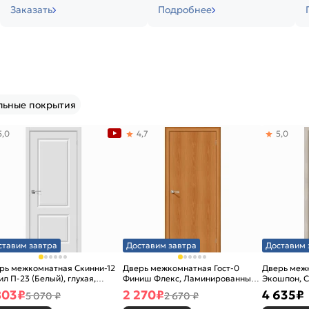
Заказать
Подробнее
льные покрытия
5,0
4,7
5,0
ставим завтра
Доставим завтра
Доставим 
рь межкомнатная Скинни-12
Дверь межкомнатная Гост-0
Дверь меж
ил П-23 (Белый), глухая,
Финиш Флекс, Ламинированные
Экошпон, C
новая
Л-12 (МиланОрех), глухая,
остекленна
803
₽
2 270
₽
4 635
₽
5 070 ₽
2 670 ₽
каркасно-щитовая