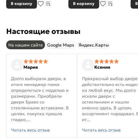
В корзину
В корзину
В
Настоящие отзывы
На нашем сайте
Google Maps
Яндекс.Карты
Мария
Ксения
Долго выбирали двери, в
Прекрасный выбор двере
итоге менеджер помог
действительно есть моде
определиться с моделью и
на любой вкус. Мы долго
размерами. Приобрели
искали двери с
двери Браво со
остеклением и нашли
стеклянными вставками. В
именно здесь. В целом,
целом, покупка прошла
ассортимент порадовал. 
гладко,...
ит...
Читать весь отзыв
Читать весь отзыв