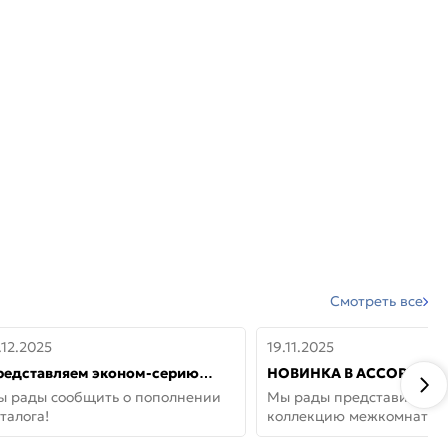
Смотреть все
.12.2025
19.11.2025
редставляем эконом-серию
НОВИНКА В АССОРТИМЕ
ерей от бренда Portika, где цена
ДВЕРИ GLOSSMAT —
ы рады сообщить о пополнении
Мы рады представить но
 значит «просто»
НЕОКЛАССИКА И УЮТ 
талога!
коллекцию межкомнатны
ДОМЕ
GlossMat (Полипропилен)