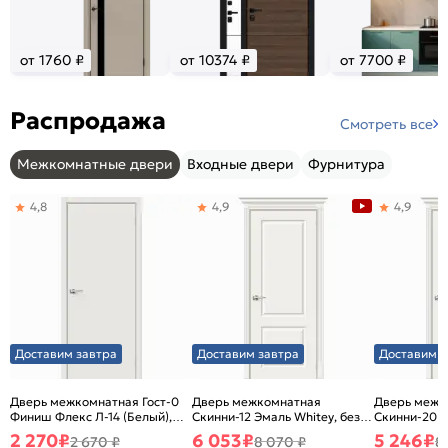
от 1760 ₽
от 10374 ₽
от 7700 ₽
Распродажа
Смотреть все
Межкомнатные двери
Входные двери
Фурнитура
4,8
4,9
4,9
Доставим завтра
Доставим завтра
Доставим з
Дверь межкомнатная Гост-0
Дверь межкомнатная
Дверь межк
Финиш Флекс Л-14 (Белый),
Скинни-12 Эмаль Whitey, без
Скинни-20 Э
глухая, каркасно-щитовая
декора, глухая, без стекла,
декора, глух
2 270
₽
6 053
₽
5 246
₽
2 670 ₽
8 070 ₽
8
без кромки, скиновая
без кромки,