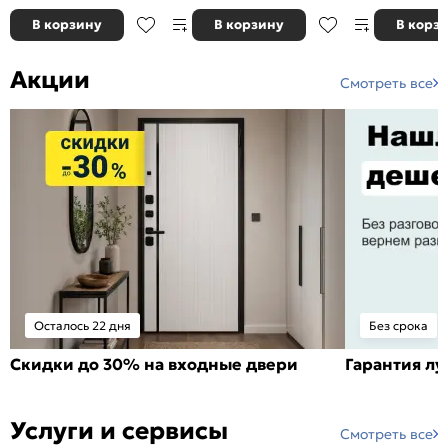
В корзину
В корзину
В корз
Акции
Смотреть все
Осталось 22 дня
Без срока
Скидки до 30% на входные двери
Гарантия л
Услуги и сервисы
Смотреть все