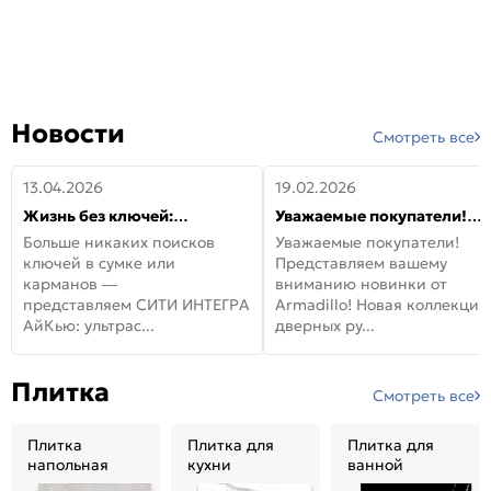
Новости
Смотреть все
13.04.2026
19.02.2026
Жизнь без ключей:
Уважаемые покупатели!
встречайте новую дверь
Представляем вашему
Больше никаких поисков
Уважаемые покупатели!
СИТИ ИНТЕГРА АйКью!
вниманию новинки от
ключей в сумке или
Представляем вашему
Armadillo!
карманов —
вниманию новинки от
представляем СИТИ ИНТЕГРА
Armadillo! Новая коллекция
АйКью: ультрас...
дверных ру...
Плитка
Смотреть все
Плитка
Плитка для
Плитка для
напольная
кухни
ванной