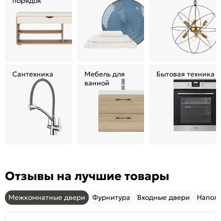
порядок
Сантехника
Мебель для
Бытовая техника
ванной
Отзывы на лучшие товары
Межкомнатные двери
Фурнитура
Входные двери
Напол