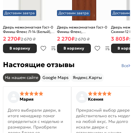
Доставим завтра
Доставим завтра
Доставим з
Дверь межкомнатная Гост-0
Дверь межкомнатная Гост-0
Дверь межк
Финиш Флекс Л-14 (Белый),
Финиш Флекс,
Скинни-12 В
глухая, каркасно-щитовая
Ламинированные Л-11
глухая, ски
2 270
₽
2 270
₽
3 803
₽
2 670 ₽
2 670 ₽
5
(ИталОрех), глухая, каркасно-
щитовая
В корзину
В корзину
В корз
Настоящие отзывы
Все
На нашем сайте
Google Maps
Яндекс.Карты
Мария
Ксения
Долго выбирали двери, в
Прекрасный выбор дверей
итоге менеджер помог
действительно есть модел
определиться с моделью и
на любой вкус. Мы долго
размерами. Приобрели
искали двери с
двери Браво со
остеклением и нашли