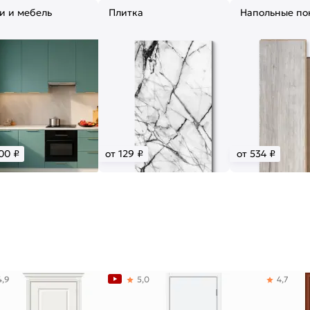
и и мебель
Плитка
Напольные по
00 ₽
от 129 ₽
от 534 ₽
4,9
5,0
4,7