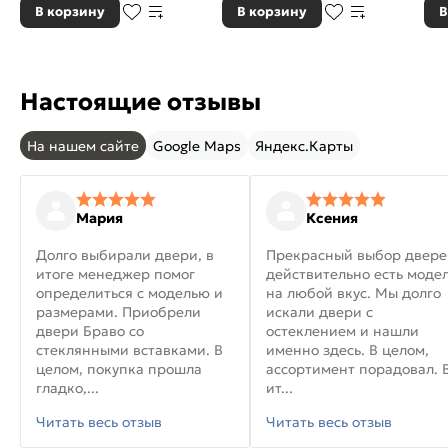
В корзину
В корзину
В
Настоящие отзывы
На нашем сайте
Google Maps
Яндекс.Карты
Мария
Ксения
Долго выбирали двери, в
Прекрасный выбор двере
итоге менеджер помог
действительно есть моде
определиться с моделью и
на любой вкус. Мы долго
размерами. Приобрели
искали двери с
двери Браво со
остеклением и нашли
стеклянными вставками. В
именно здесь. В целом,
целом, покупка прошла
ассортимент порадовал. 
гладко,...
ит...
Читать весь отзыв
Читать весь отзыв