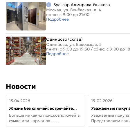
Бульвар Адмирала Ушакова
Москва, ул. Венёвская, д. 4
пн-вс: с 9:00 до 21:00
Подробнее
Одинцово (склад)
Одинцово, ул. Баковская, 5
пн-пт: с 9:00 до 19:30
/
сб-вс: с 9:00 до 1
Подробнее
Новости
13.04.2026
19.02.2026
Жизнь без ключей: встречайте
Уважаемые покупа
новую дверь СИТИ ИНТЕГРА
Представляем ва
Больше никаких поисков ключей в
Уважаемые покупа
АйКью!
новинки от Armadil
сумке или карманов —
Представляем ва
представляем СИТИ ИНТЕГРА
новинки от Armadil