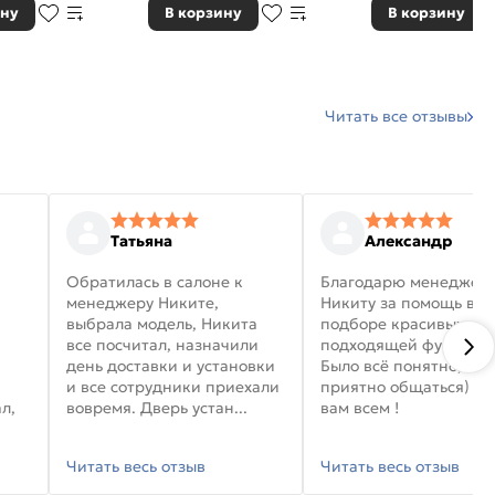
ину
В корзину
В корзину
Читать все отзывы
Татьяна
Александр
Обратилась в салоне к
Благодарю менеджер
менеджеру Никите,
Никиту за помощь в
выбрала модель, Никита
подборе красивых дв
все посчитал, назначили
подходящей фурниту
день доставки и установки
Было всё понятно, и
и все сотрудники приехали
приятно общаться) уд
л,
вовремя. Дверь устан...
вам всем !
Читать весь отзыв
Читать весь отзыв