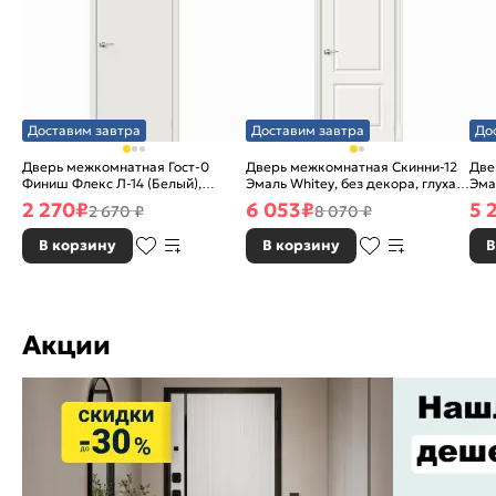
Доставим завтра
Доставим завтра
До
Дверь межкомнатная Гост-0
Дверь межкомнатная Скинни-12
Две
Финиш Флекс Л-14 (Белый),
Эмаль Whitey, без декора, глухая,
Эма
глухая, каркасно-щитовая
без стекла, без кромки, скиновая
без
2 270
₽
6 053
₽
5 
2 670 ₽
8 070 ₽
В корзину
В корзину
В
Акции