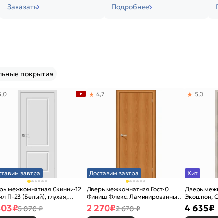
Заказать
Подробнее
льные покрытия
5,0
4,7
5,0
ставим завтра
Доставим завтра
Хит
рь межкомнатная Скинни-12
Дверь межкомнатная Гост-0
Дверь меж
ил П-23 (Белый), глухая,
Финиш Флекс, Ламинированные
Экошпон, C
новая
Л-12 (МиланОрех), глухая,
остекленна
803
₽
2 270
₽
4 635
₽
5 070 ₽
2 670 ₽
каркасно-щитовая