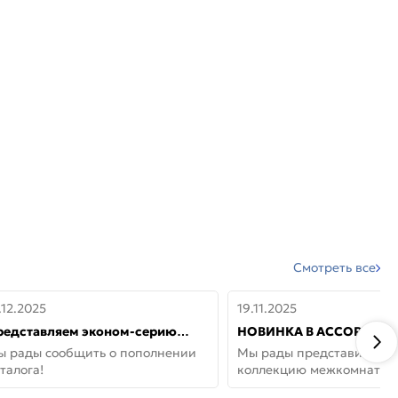
Смотреть все
.12.2025
19.11.2025
редставляем эконом-серию
НОВИНКА В АССОРТИМЕ
ерей от бренда Portika, где цена
ДВЕРИ GLOSSMAT —
ы рады сообщить о пополнении
Мы рады представить но
 значит «просто»
НЕОКЛАССИКА И УЮТ 
талога!
коллекцию межкомнатны
ДОМЕ
GlossMat (Полипропилен)