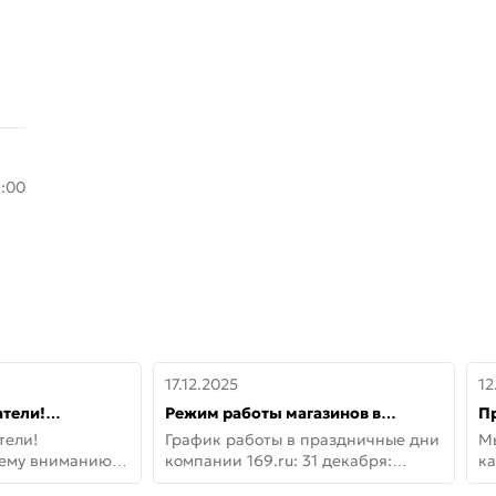
8:00
17.12.2025
12
тели!
Режим работы магазинов в
П
шему вниманию
праздничные дни с 31 декабря по
дв
тели!
График работы в праздничные дни
М
lo!
11 января
не
шему вниманию
компании 169.ru: 31 декабря:
ка
lo! Новая
Заказы, самовывоз и доставки —