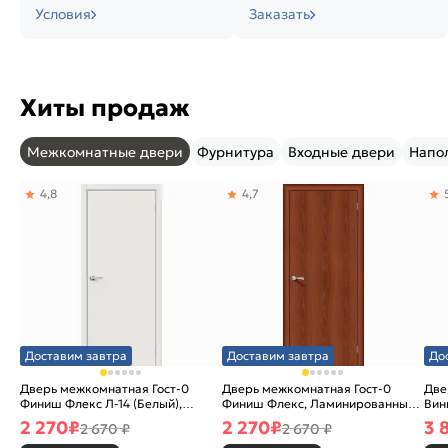
Условия
Заказать
Хиты продаж
Межкомнатные двери
Фурнитура
Входные двери
Напо
4,8
4,7
Доставим завтра
Доставим завтра
До
Дверь межкомнатная Гост-0
Дверь межкомнатная Гост-0
Две
Финиш Флекс Л-14 (Белый),
Финиш Флекс, Ламинированные
Вин
глухая, каркасно-щитовая
Л-11 (ИталОрех), глухая,
ски
2 270
₽
2 270
₽
3 
2 670 ₽
2 670 ₽
каркасно-щитовая