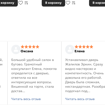
 корзину
В корзину
В корз
Оксана
Елена
й,
Большой удобный салон в
Устанавливал дверь
ли
бутово. Грамотный
Жалилов Эркин. Сразу
консультант Елена, помогла
видно мастерсво и
определится с дверью,
компетентность. Очень
ответила на все
довольна его работой.
интересующие вопросы.
Дверь была сложная,
В
Вишенкой на торте, стала
нестандартная. Разобра
достав...
подогнал под...
Читать весь отзыв
Читать весь отзыв