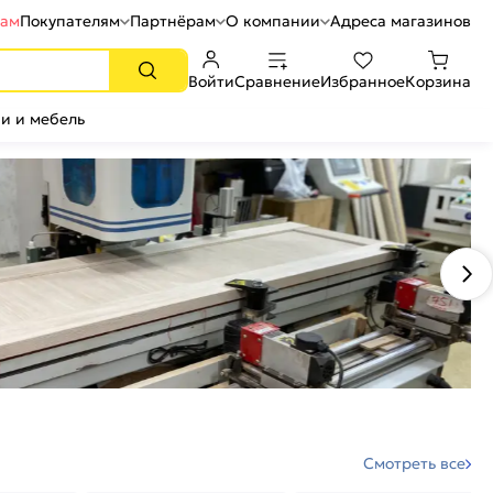
рам
Покупателям
Партнёрам
О компании
Адреса магазинов
Войти
Сравнение
Избранное
Корзина
и и мебель
Смотреть все