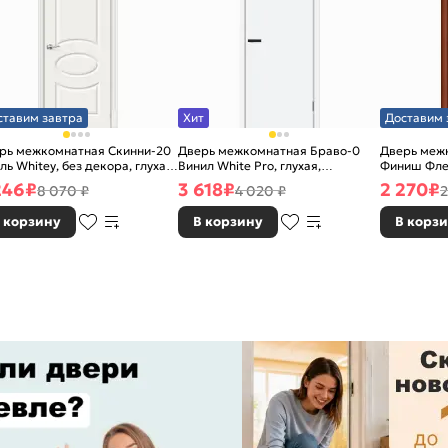
ставим завтра
Хит
Доставим 
рь межкомнатная Скинни-20
Дверь межкомнатная Браво-0
Дверь межк
ль Whitey, без декора, глухая,
Винил White Pro, глухая,
Финиш Фле
 стекла, без кромки, скиновая
каркасно-щитовая
Л-11 (ИталО
246
₽
3 618
₽
2 270
₽
8 070 ₽
4 020 ₽
2
каркасно-
 корзину
В корзину
В корз