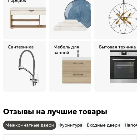
порядок
Сантехника
Мебель для
Бытовая техника
ванной
Отзывы на лучшие товары
Межкомнатные двери
Фурнитура
Входные двери
Напол