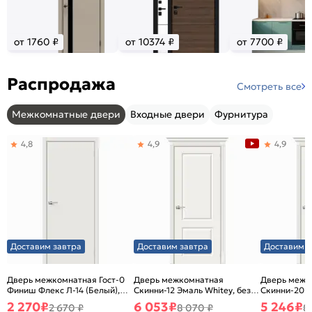
от 1760 ₽
от 10374 ₽
от 7700 ₽
Распродажа
Смотреть все
Межкомнатные двери
Входные двери
Фурнитура
4,8
4,9
4,9
Доставим завтра
Доставим завтра
Доставим з
Дверь межкомнатная Гост-0
Дверь межкомнатная
Дверь межк
Финиш Флекс Л-14 (Белый),
Скинни-12 Эмаль Whitey, без
Скинни-20 Э
глухая, каркасно-щитовая
декора, глухая, без стекла,
декора, глух
2 270
₽
6 053
₽
5 246
₽
2 670 ₽
8 070 ₽
8
без кромки, скиновая
без кромки,