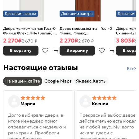
Доставим завтра
Доставим завтра
Доставим з
Дверь межкомнатная Гост-0
Дверь межкомнатная Гост-0
Дверь межк
Финиш Флекс Л-14 (Белый),
Финиш Флекс,
Скинни-12 В
глухая, каркасно-щитовая
Ламинированные Л-11
глухая, ски
2 270
₽
2 270
₽
3 803
₽
2 670 ₽
2 670 ₽
5
(ИталОрех), глухая, каркасно-
щитовая
В корзину
В корзину
В корз
Настоящие отзывы
Все
На нашем сайте
Google Maps
Яндекс.Карты
Мария
Ксения
Долго выбирали двери, в
Прекрасный выбор дверей
итоге менеджер помог
действительно есть модел
определиться с моделью и
на любой вкус. Мы долго
размерами. Приобрели
искали двери с
двери Браво со
остеклением и нашли