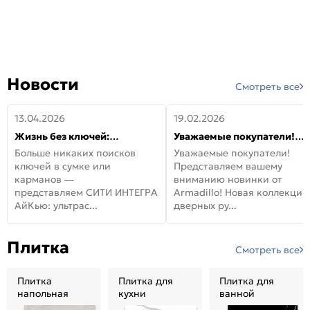
Новости
Смотреть все
13.04.2026
19.02.2026
Жизнь без ключей:
Уважаемые покупатели!
встречайте новую дверь
Представляем вашему
Больше никаких поисков
Уважаемые покупатели!
СИТИ ИНТЕГРА АйКью!
вниманию новинки от
ключей в сумке или
Представляем вашему
Armadillo!
карманов —
вниманию новинки от
представляем СИТИ ИНТЕГРА
Armadillo! Новая коллекция
АйКью: ультрас...
дверных ру...
Плитка
Смотреть все
Плитка
Плитка для
Плитка для
напольная
кухни
ванной