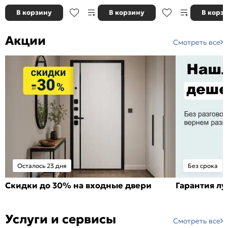
В корзину
В корзину
В корз
Акции
Смотреть все
Осталось 23 дня
Без срока
Скидки до 30% на входные двери
Гарантия л
Услуги и сервисы
Смотреть все