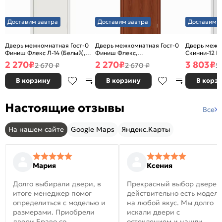
Доставим завтра
Доставим завтра
Доставим з
Дверь межкомнатная Гост-0
Дверь межкомнатная Гост-0
Дверь межк
Финиш Флекс Л-14 (Белый),
Финиш Флекс,
Скинни-12 В
глухая, каркасно-щитовая
Ламинированные Л-11
глухая, ски
2 270
₽
2 270
₽
3 803
₽
2 670 ₽
2 670 ₽
5
(ИталОрех), глухая, каркасно-
щитовая
В корзину
В корзину
В корз
Настоящие отзывы
Все
На нашем сайте
Google Maps
Яндекс.Карты
Мария
Ксения
Долго выбирали двери, в
Прекрасный выбор дверей
итоге менеджер помог
действительно есть модел
определиться с моделью и
на любой вкус. Мы долго
размерами. Приобрели
искали двери с
двери Браво со
остеклением и нашли