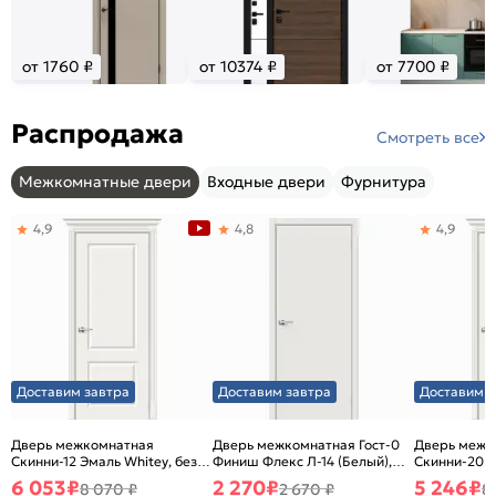
от 1760 ₽
от 10374 ₽
от 7700 ₽
Распродажа
Смотреть все
Межкомнатные двери
Входные двери
Фурнитура
4,9
4,8
4,9
Доставим завтра
Доставим завтра
Доставим з
Дверь межкомнатная
Дверь межкомнатная Гост-0
Дверь межк
Скинни-12 Эмаль Whitey, без
Финиш Флекс Л-14 (Белый),
Скинни-20 Э
декора, глухая, без стекла,
глухая, каркасно-щитовая
декора, глух
6 053
₽
2 270
₽
5 246
₽
8 070 ₽
2 670 ₽
8
без кромки, скиновая
без кромки,