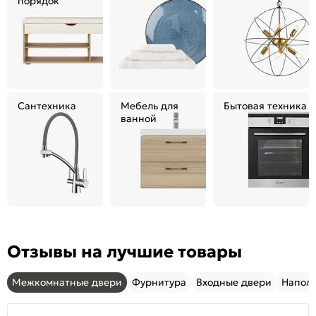
порядок
Сантехника
Мебель для
Бытовая техника
ванной
Отзывы на лучшие товары
Межкомнатные двери
Фурнитура
Входные двери
Напол