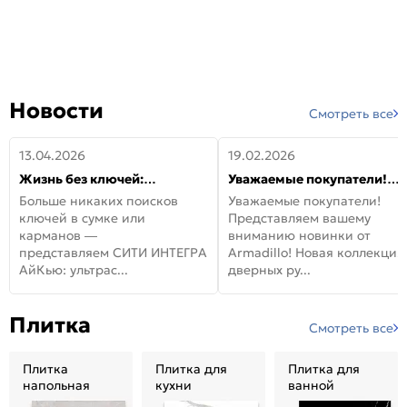
Новости
Смотреть все
13.04.2026
19.02.2026
Жизнь без ключей:
Уважаемые покупатели!
встречайте новую дверь
Представляем вашему
Больше никаких поисков
Уважаемые покупатели!
СИТИ ИНТЕГРА АйКью!
вниманию новинки от
ключей в сумке или
Представляем вашему
Armadillo!
карманов —
вниманию новинки от
представляем СИТИ ИНТЕГРА
Armadillo! Новая коллекция
АйКью: ультрас...
дверных ру...
Плитка
Смотреть все
Плитка
Плитка для
Плитка для
напольная
кухни
ванной