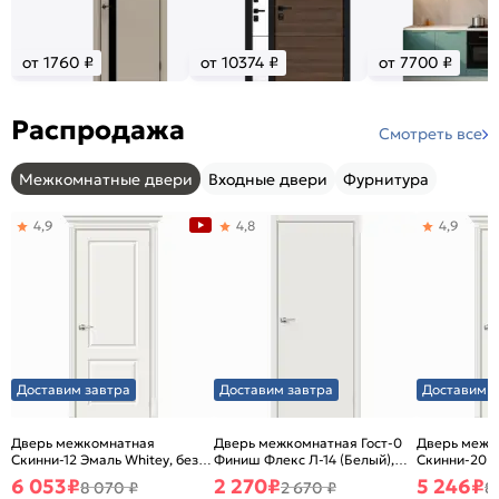
от 1760 ₽
от 10374 ₽
от 7700 ₽
Распродажа
Смотреть все
Межкомнатные двери
Входные двери
Фурнитура
4,9
4,8
4,9
Доставим завтра
Доставим завтра
Доставим з
Дверь межкомнатная
Дверь межкомнатная Гост-0
Дверь межк
Скинни-12 Эмаль Whitey, без
Финиш Флекс Л-14 (Белый),
Скинни-20 Э
декора, глухая, без стекла,
глухая, каркасно-щитовая
декора, глух
6 053
₽
2 270
₽
5 246
₽
8 070 ₽
2 670 ₽
8
без кромки, скиновая
без кромки,