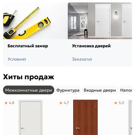
Бесплатный замер
Установка дверей
Условия
Заказать
Хиты продаж
Межкомнатные двери
Фурнитура
Входные двери
Напол
4,8
4,7
5,0