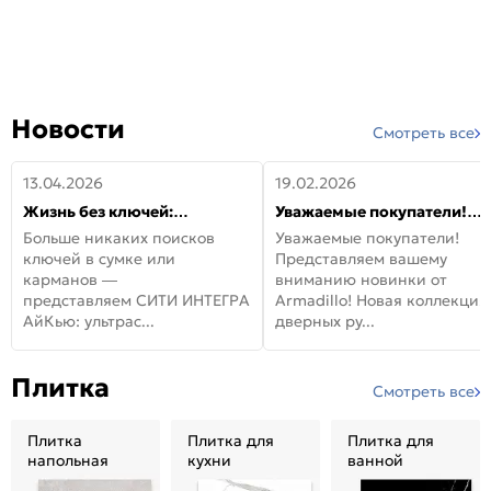
Новости
Смотреть все
13.04.2026
19.02.2026
Жизнь без ключей:
Уважаемые покупатели!
встречайте новую дверь
Представляем вашему
Больше никаких поисков
Уважаемые покупатели!
СИТИ ИНТЕГРА АйКью!
вниманию новинки от
ключей в сумке или
Представляем вашему
Armadillo!
карманов —
вниманию новинки от
представляем СИТИ ИНТЕГРА
Armadillo! Новая коллекция
АйКью: ультрас...
дверных ру...
Плитка
Смотреть все
Плитка
Плитка для
Плитка для
напольная
кухни
ванной