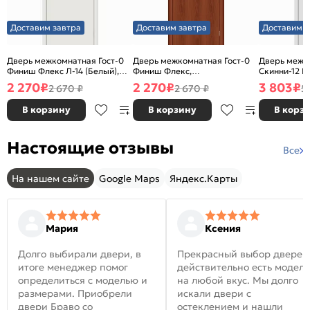
Доставим завтра
Доставим завтра
Доставим з
Дверь межкомнатная Гост-0
Дверь межкомнатная Гост-0
Дверь межк
Финиш Флекс Л-14 (Белый),
Финиш Флекс,
Скинни-12 В
глухая, каркасно-щитовая
Ламинированные Л-11
глухая, ски
2 270
₽
2 270
₽
3 803
₽
2 670 ₽
2 670 ₽
5
(ИталОрех), глухая, каркасно-
щитовая
В корзину
В корзину
В корз
Настоящие отзывы
Все
На нашем сайте
Google Maps
Яндекс.Карты
Мария
Ксения
Долго выбирали двери, в
Прекрасный выбор дверей
итоге менеджер помог
действительно есть модел
определиться с моделью и
на любой вкус. Мы долго
размерами. Приобрели
искали двери с
двери Браво со
остеклением и нашли