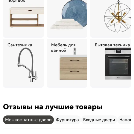
порядок
Сантехника
Мебель для
Бытовая техника
ванной
Отзывы на лучшие товары
Межкомнатные двери
Фурнитура
Входные двери
Напол