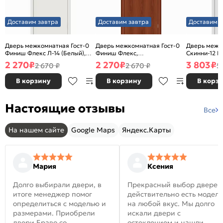
Доставим завтра
Доставим завтра
Доставим з
Дверь межкомнатная Гост-0
Дверь межкомнатная Гост-0
Дверь межк
Финиш Флекс Л-14 (Белый),
Финиш Флекс,
Скинни-12 В
глухая, каркасно-щитовая
Ламинированные Л-11
глухая, ски
2 270
₽
2 270
₽
3 803
₽
2 670 ₽
2 670 ₽
5
(ИталОрех), глухая, каркасно-
щитовая
В корзину
В корзину
В корз
Настоящие отзывы
Все
На нашем сайте
Google Maps
Яндекс.Карты
Мария
Ксения
Долго выбирали двери, в
Прекрасный выбор дверей
итоге менеджер помог
действительно есть модел
определиться с моделью и
на любой вкус. Мы долго
размерами. Приобрели
искали двери с
двери Браво со
остеклением и нашли