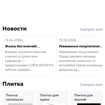
Новости
Смотреть все
13.04.2026
19.02.2026
Жизнь без ключей:
Уважаемые покупатели!
встречайте новую дверь
Представляем вашему
Больше никаких поисков
Уважаемые покупатели!
СИТИ ИНТЕГРА АйКью!
вниманию новинки от
ключей в сумке или
Представляем вашему
Armadillo!
карманов —
вниманию новинки от
представляем СИТИ ИНТЕГРА
Armadillo! Новая коллекция
АйКью: ультрас...
дверных ру...
Плитка
Смотреть все
Плитка
Плитка для
Плитка для
напольная
кухни
ванной