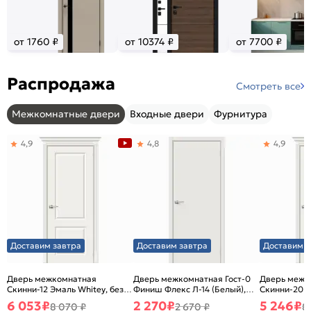
от 1760 ₽
от 10374 ₽
от 7700 ₽
Распродажа
Смотреть все
Межкомнатные двери
Входные двери
Фурнитура
4,9
4,8
4,9
Доставим завтра
Доставим завтра
Доставим з
Дверь межкомнатная
Дверь межкомнатная Гост-0
Дверь межк
Скинни-12 Эмаль Whitey, без
Финиш Флекс Л-14 (Белый),
Скинни-20 Э
декора, глухая, без стекла,
глухая, каркасно-щитовая
декора, глух
6 053
₽
2 270
₽
5 246
₽
8 070 ₽
2 670 ₽
8
без кромки, скиновая
без кромки,