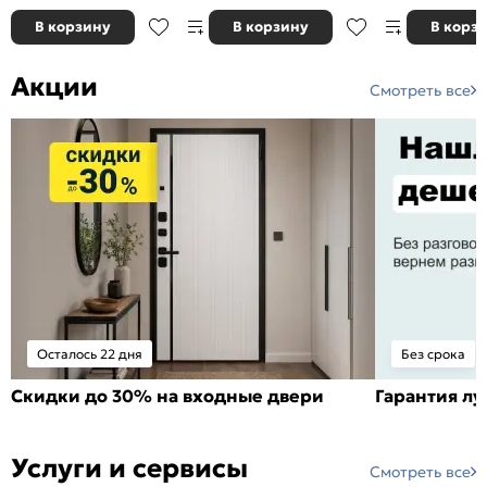
В корзину
В корзину
В корз
Акции
Смотреть все
Осталось 22 дня
Без срока
Скидки до 30% на входные двери
Гарантия л
Услуги и сервисы
Смотреть все