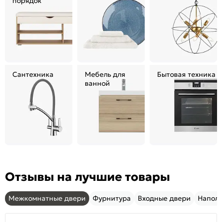
порядок
Сантехника
Мебель для
Бытовая техника
ванной
Отзывы на лучшие товары
Межкомнатные двери
Фурнитура
Входные двери
Напол