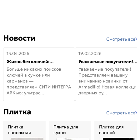
Новости
Смотреть все
13.04.2026
19.02.2026
Жизнь без ключей:
Уважаемые покупатели!
встречайте новую дверь
Представляем вашему
Больше никаких поисков
Уважаемые покупатели!
СИТИ ИНТЕГРА АйКью!
вниманию новинки от
ключей в сумке или
Представляем вашему
Armadillo!
карманов —
вниманию новинки от
представляем СИТИ ИНТЕГРА
Armadillo! Новая коллекция
АйКью: ультрас...
дверных ру...
Плитка
Смотреть все
Плитка
Плитка для
Плитка для
напольная
кухни
ванной