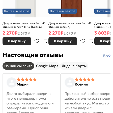
Доставим завтра
Доставим завтра
Доставим з
Дверь межкомнатная Гост-0
Дверь межкомнатная Гост-0
Дверь межк
Финиш Флекс Л-14 (Белый),
Финиш Флекс,
Скинни-12 В
глухая, каркасно-щитовая
Ламинированные Л-11
глухая, ски
2 270
₽
2 270
₽
3 803
₽
2 670 ₽
2 670 ₽
5
(ИталОрех), глухая, каркасно-
щитовая
В корзину
В корзину
В корз
Настоящие отзывы
Все
На нашем сайте
Google Maps
Яндекс.Карты
Мария
Ксения
Долго выбирали двери, в
Прекрасный выбор дверей
итоге менеджер помог
действительно есть модел
определиться с моделью и
на любой вкус. Мы долго
размерами. Приобрели
искали двери с
двери Браво со
остеклением и нашли