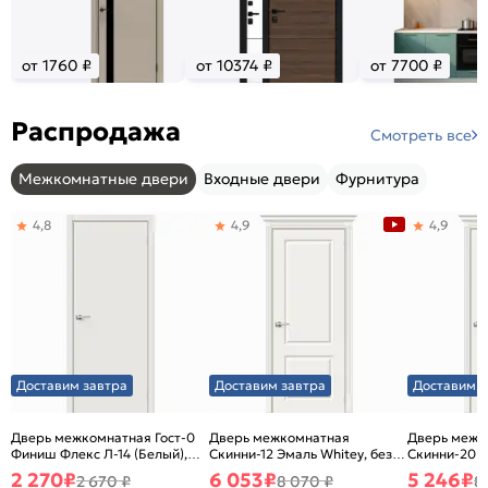
от 1760 ₽
от 10374 ₽
от 7700 ₽
Распродажа
Смотреть все
Межкомнатные двери
Входные двери
Фурнитура
4,8
4,9
4,9
Доставим завтра
Доставим завтра
Доставим з
Дверь межкомнатная Гост-0
Дверь межкомнатная
Дверь межк
Финиш Флекс Л-14 (Белый),
Скинни-12 Эмаль Whitey, без
Скинни-20 Э
глухая, каркасно-щитовая
декора, глухая, без стекла,
декора, глух
2 270
₽
6 053
₽
5 246
₽
2 670 ₽
8 070 ₽
8
без кромки, скиновая
без кромки,